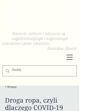
Równość, wolność i własność są
najpotrzebniejszym i najprostszym
wnioskiem z praw człowieka.
Stanisław Staszic
< Wstecz
Droga ropa, czyli
dlaczego COVID-19