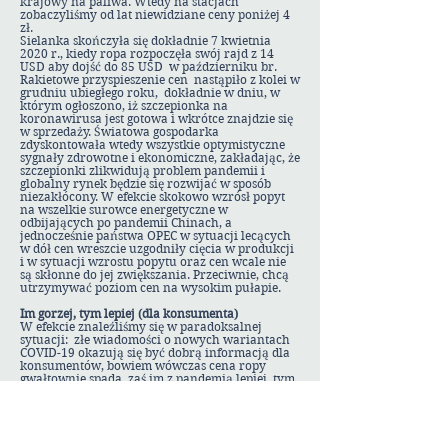
krajowy na paliwa. Wtedy na stacjach
zobaczyliśmy od lat niewidziane ceny poniżej 4
zł.
Sielanka skończyła się dokładnie 7 kwietnia
2020 r., kiedy ropa rozpoczęła swój rajd z 14
USD aby dojść do 85 USD w październiku br.
Rakietowe przyspieszenie cen nastąpiło z kolei w
grudniu ubiegłego roku, dokładnie w dniu, w
którym ogłoszono, iż szczepionka na
koronawirusa jest gotowa i wkrótce znajdzie się
w sprzedaży. Światowa gospodarka
zdyskontowała wtedy wszystkie optymistyczne
sygnały zdrowotne i ekonomiczne, zakładając, że
szczepionki zlikwidują problem pandemii i
globalny rynek będzie się rozwijać w sposób
niezakłócony. W efekcie skokowo wzrósł popyt
na wszelkie surowce energetyczne w
odbijających po pandemii Chinach, a
jednocześnie państwa OPEC w sytuacji lecących
w dół cen wreszcie uzgodniły cięcia w produkcji
i w sytuacji wzrostu popytu oraz cen wcale nie
są skłonne do jej zwiększania. Przeciwnie, chcą
utrzymywać poziom cen na wysokim pułapie.
Im gorzej, tym lepiej (dla konsumenta)
W efekcie znaleźliśmy się w paradoksalnej
sytuacji: złe wiadomości o nowych wariantach
COVID-19 okazują się być dobrą informacją dla
konsumentów, bowiem wówczas cena ropy
gwałtownie spada, zaś im z pandemią lepiej, tym
bardziej dramatyczna staje się sytuacja na
rynku paliw i energii. W szczycie energetycznej i
cenowej paniki na rynkach surowcowych
informacja o nowym wariancie wirusa,
Omikron, zbiła notowania o 10 USD za baryłkę