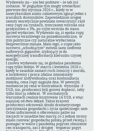
Wydawało się – nie bez podstaw – że tak już
zostanie. W poglądzie tym mogły utwierdzać
pierwsze dni stycznia 2020 r., kiedy to w
amerykańskim ataku rakietowym zginął jeden z
irańskich dostojników. Zapowiedziom srogiej
zemsty teoretycznie powinien towarzyszyć rajd
ceny ropy na rynkach, tymczasem wzrosła ona
przejściowo o 3%, po czym wróciła do stanu
sprzed wydarzeń. Wydawało się, iż epoka ropy,
surowca wrażliwego na pozaekonomiczne, w
tym polityczne czy naturalne wydarzenia
bezpowrotnie minęła. Mało tego, o ropie jako
surowcu „schodzącym” mówili sami szefowie
naftowych gigantów, szykujący je do
energetycznej transformacji kierunku czystej
energii.
I znowu wydawało się, że globalna pandemia
ropę tylko dobije. W marcu i kwietniu 2020 r.,
kiedy w zasadzie zamarł ruch lotniczy i morski,
a lockdowny i praca zdalna zmniejszały
mobilność indywidualną oraz komunikację
miejską, cena ropy sięgnęła dna. W pewnym
momencie jej cena w kontraktach wynosiła -3
USD, tzn. producenci byli gotowi dopłacić, żeby
tylko ktoś ją odebrał. W normalnych
warunkach realnie kosztowała 14 USD, a więc
najniżej od dwu dekad. Także krajowi
producenci odczuwali skutki dramatycznego
zatrzymania gospodarki i życia społecznego: sam
Orlen informował o oferowaniu paliw na
stacjach w zasadzie bez marży, co z jednej strony
miało ratować gospodarkę polską przed recesją i
pomagać w walce z pandemią poprzez obniżenie
cen transportu, zaś z drugiej wspierać popyt