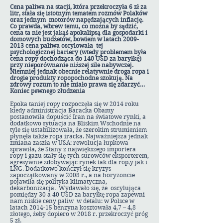
Cena paliwa na stacji, która przekroczyła 6 zł za
litr, stała się istotnym tematem rozmów Polaków
oraz jednym motorów napędzających inflację.
Co prawda, wbrew temu, co można by sądzić,
cena ta nie jest jakąś apokalipsą dla gospodarki i
domowych budżetów, bowiem w latach
2009-
2013
cena paliwa oscylowała tej
psychologicznej bariery (wtedy problemem była
cena ropy dochodząca do 140 USD za baryłkę)
przy nieporównanie niższej sile nabywczej.
Niemniej jednak obecnie relatywnie droga ropa i
drogie produkty ropopochodne szokują. Na
zdrowy rozum to nie miało prawa się zdarzyć…
Koniec pewnego złudzenia
Epoka taniej ropy rozpoczęła się w 2014 roku
kiedy administracja Baracka Obamy
postanowiła dopuścić Iran na światowe rynki, a
dodatkowo sytuacja na Bliskim Wschodnie na
tyle się ustabilizowała, że szerokim strumieniem
płynęła także ropa iracka. Najważniejsza jednak
zmiana zaszła w USA: rewolucja łupkowa
sprawiła, że Stany z największego importera
ropy i gazu stały się tych surowców eksporterem,
agresywnie zdobywając rynek tak dla rop,y jak i
LNG. Dodatkowo kończył się kryzys
zapoczątkowany w 2008 r., a na horyzoncie
pojawiła się polityka klimatyczna,
dekarbonizacja. Wydawało się, że oscylująca
pomiędzy 30 a 40 USD za baryłkę ropa zapewni
nam niskie ceny paliw w detalu: w Polsce w
latach 2014-15 benzyna kosztowała 4,7 – 4,8
złotego, żeby dopiero w 2018 r. przekroczyć próg
5 zł.