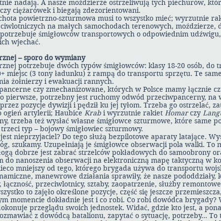
etnie nadają. A nasze moździerze ostrzeliwują tych piechurów, któr
czy ciężarówek i biegają zdezorientowani.
echota powietrzno-szturmowa musi to wszystko mieć; wyrzutnie rak
ciwlotniczych na małych samochodach terenowych, moździerze, d
 potrzebuje śmigłowców transportowych o odpowiednim udźwigu, 
ich wjechać.
rznej – sporo do wymiany
rznej potrzebuje dwóch typów śmigłowców: klasy 18-20 osób, do 
30+ miejsc (3 tony ładunku) z rampą do transportu sprzętu. Te sam
ia żołnierzy i ewakuacji rannych.
 pancerne czy zmechanizowane, których w Polsce mamy łącznie czt
Po pierwsze, potrzebny jest ruchomy odwód przeciwpancerny, na
 przez pozycje dywizji i pędził ku jej tyłom. Trzeba go ostrzelać, z
o ogień artylerii; Haubice
Krab
i wyrzutnie rakiet
Homar
czy
Lang
rony, trzeba też wysłać własne śmigłowce szturmowe, które same 
trzeci typ – bojowy śmigłowiec szturmowy.
jest nieprzyjaciel? Do tego służą bezpilotowe aparaty latające. Wy
óg, szukamy. Uzupełniają je śmigłowce obserwacji pola walki. To 
ałogą dobrze jest zabrać strzelców pokładowych do samoobrony o
 do nanoszenia obserwacji na elektroniczną mapę taktyczną w ko
eco mniejszy od tego, którego brygada używa do transportu wojsk.
ynamiczne, manewrowe działania sprawiły, że nasze pododdziały,
łączność, przeciwlotnicy, sztaby, zaopatrzenie, służby remontow
szystko to zajęło określone pozycje, część się jeszcze przemieszcza
m momencie dokładnie jest i co robi. Co robi dowódca brygady?
dokonuje przeglądu swoich jednostek. Widać, gdzie kto jest, a po
rozmawiać z dowódcą batalionu, zapytać o sytuację, potrzeby… To 