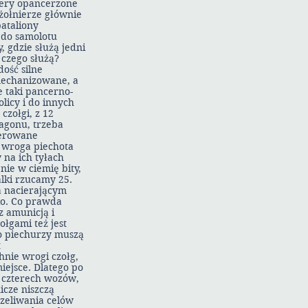
tery opancerzone
 żołnierze głównie
ataliony
 do samolotu
, gdzie służą jedni
 czego służą?
ość silne
mechanizowane, a
e taki pancerno-
licy i do innych
zołgi, z 12
agonu, trzeba
ierowane
y wroga piechota
 na ich tyłach
nie w ciemię bity,
lki rzucamy 25.
a nacierającym
ko. Co prawda
 amunicją i
łgami też jest
o piechurzy muszą
t
nie wrogi czołg,
iejsce. Dlatego po
z czterech wozów,
icze niszczą
rzeliwania celów