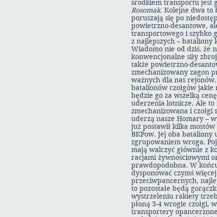
środkiem transportu jest
Rosomak
. Kolejne dwa to
poruszają się po niedost
powietrzno-desantowe, al
transportowego i szybko g
z najlepszych – bataliony
Wiadomo nie od dziś, że 
konwencjonalne siły zbro
także powietrzno-desantow
zmechanizowany zagon prze
ważnych dla nas rejonów.
batalionów czołgów jakie
będzie go za wszelką cen
uderzenia lotnicze. Ale t
zmechanizowana i czołgi s
uderzą nasze Homary – wyr
już postawił kilka mostó
BKPow. Jej oba bataliony
zgrupowaniem wroga. Poja
mają walczyć głównie z k
racjami żywnościowymi ora
prawdopodobna. W końcu 
dysponować czymś więcej 
przeciwpancernych, najle
to pozostałe będą gorączk
wystrzeleniu rakiety trze
płoną 3-4 wrogie czołgi, 
transportery opancerzone 