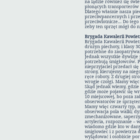
na lądzie również się świ
płonących transporterów 
Dlatego właśnie nasza pi
przeciwpancernych i prze
przeciwlotnicze… Do tego
żeby ten sprzęt mógł do n
Brygada Kawalerii Powiet
Brygada Kawalerii Powiet
drużyn piechoty, i klasy 
potrzebne do zaopatrywan
Jednak wszystkie dywizje
potrzebują śmigłowców. 
nieprzyjaciel przedarł się
strony, kierujemy na nieg
ręce roboty. Z drugiej st
wrogie czołgi. Mamy więc 
Skąd jednak wiemy, gdzie 
gdzie może pojawić się wr
10 miejscowej, bo poza z
obserwatorów ze sprzętem
Mamy więc czwarty typ, ni
obserwacja pola walki; d
zmechanizowane, saperzy, 
artyleria, rozpoznanie – w
wiadomo gdzie kto w dany
śmigłowiec i z powietrza 
wylądować i osobiście po