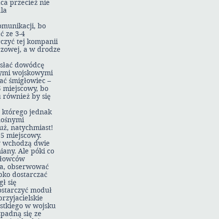
ca przecież nie
dla
omunikacji, bo
ć ze 3-4
czyć tej kompanii
rzowej, a w drodze
ysłać dowódcę
nymi wojskowymi
ać śmigłowiec –
5 miejscowy, bo
 również by się
 którego jednak
nośnymi
uż, natychmiast!
15 miejscowy.
y wchodzą dwie
any. Ale póki co
igłowców
za, obserwować
bko dostarczać
ł się
ostarczyć moduł
rzyjacielskie
stkiego w wojsku
zpadną się ze