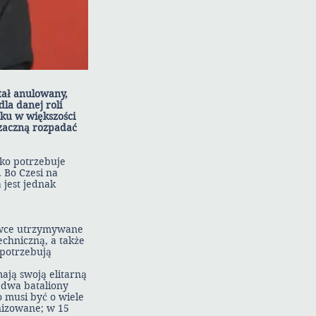
tał anulowany,
la danej roli
tku w większości
 zaczną rozpadać
sko potrzebuje
 Bo Czesi na
jest jednak
owce utrzymywane
echniczną, a także
 potrzebują
ają swoją elitarną
 dwa bataliony
o musi być o wiele
nizowane; w 15