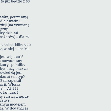
 to już będzie z 60
atów, potrzebują
dla eskadr 1.
ywizji (na wymianę
h grup
dry działań
asażerów) – dla 25.
 Sokół, kilka S-70
ą w niej stare Mi-
jest większość
c nowoczesny,
który spełniłby
byt duży oraz za
owiedzią jest
akurat ten typ?
Bell zapełnił
pirit. Włoska
rs) – AS.365
o lamusa. I
i cieszyli się, że
zerstwe…
 udanym modelem
cią. W dodatku są