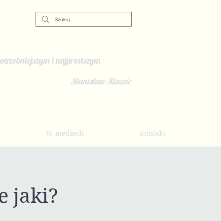
otrzebniejszym i najprostszym
Stanisław Staszic
W mediach
Kontakt
e jaki?