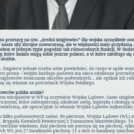
 przetarg na tzw. „średni śmigłowiec” dla wojska szczęśliwie zos
nasze siły zbrojne nowoczesną, ale w większości mało przydatną d
bowiem w jednym typie pogodzić tak różnorodnych funkcji. W doda
 które śmiało mogą sobie jeszcze polatać, a te które niedługo się
 służbie.
ch. Najpierw jednak trzeba sobie powiedzieć, do czego w ogóle woj
st prosta – wojsko każdego państwa ma nieco odmienne potrzeby.
śmigłowców zwalczania okrętów podwodnych… Ale ogólnie ich rola 
ę się właśnie na potrzebach Wojska Polskiego.
łowców polska armia?
em wiropłatów w WP są oczywiście Wojska Lądowe. Same śmigł
trznymi, które zabezpieczają szkolenie załóg, logistykę i obsługę t
owietrzną, ale operacyjnie to właśnie Wojska Lądowe najbardziej
do kilku podstawowych zadań. Po pierwsze, Wojska Lądowe (WL) m
 Brygadę Kawalerii Powietrznej z Tomaszowa Mazowieckiego. To
wszechnie wiadomo, dziś piechota nie porusza się na piechotę, tylk
ch WL jest 27 batalionów piechoty. 21 z nich to bataliony zmecha