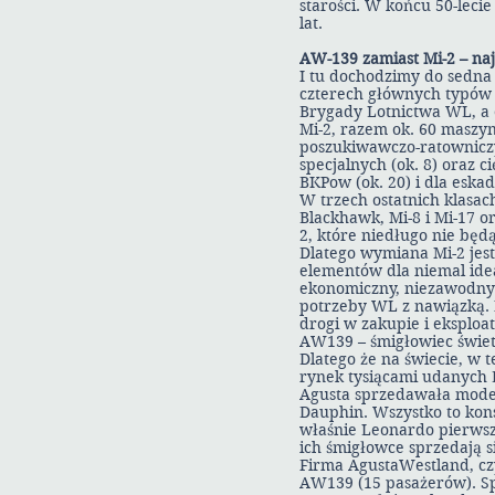
starości. W końcu 50-lecie
lat.
AW-139 zamiast Mi-2 – naj
I tu dochodzimy do sedna
czterech głównych typów ś
Brygady Lotnictwa WL, a e
Mi-2, razem ok. 60 maszyn)
poszukiwawczo-ratowniczyc
specjalnych (ok. 8) oraz c
BKPow (ok. 20) i dla eskad
W trzech ostatnich klasac
Blackhawk, Mi-8 i Mi-17 o
2, które niedługo nie będ
Dlatego wymiana Mi-2 jest
elementów dla niemal ide
ekonomiczny, niezawodny 
potrzeby WL z nawiązką. 
drogi w zakupie i eksploa
AW139 – śmigłowiec świetn
Dlatego że na świecie, w t
rynek tysiącami udanych Be
Agusta sprzedawała mod
Dauphin. Wszystko to konst
właśnie Leonardo pierwszy 
ich śmigłowce sprzedają si
Firma AgustaWestland, cz
AW139 (15 pasażerów). Spr