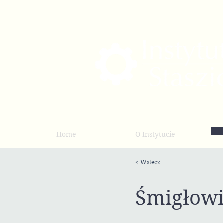
Home
O Instytucie
< Wstecz
Śmigłowie