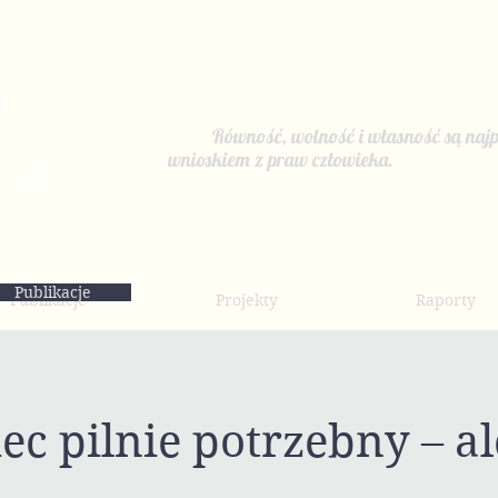
Równość, wolność i własność są najp
wnioskiem z praw człowieka.
Publikacje
Publikacje
Projekty
Raporty
c pilnie potrzebny – al