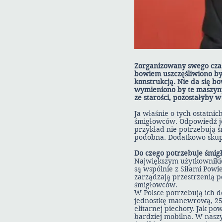
Zorganizowany swego czasu
bowiem uszczęśliwiono by 
konstrukcją. Nie da się 
wymieniono by te maszyny,
ze starości, pozostałyby w
Ja właśnie o tych ostatni
śmigłowców. Odpowiedź je
przykład nie potrzebują 
podobna. Dodatkowo skupi
Do czego potrzebuje śmig
Największym użytkowniki
są wspólnie z Siłami Powie
zarządzają przestrzenią p
śmigłowców.
W Polsce potrzebują ich 
jednostkę manewrową, 25.
elitarnej piechoty. Jak po
bardziej mobilna. W naszy