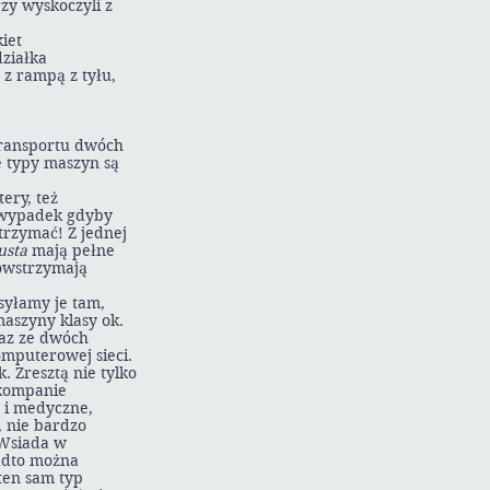
zy wyskoczyli z
iet
ziałka
z rampą z tyłu,
transportu dwóch
e typy maszyn są
ery, też
 wypadek gdyby
atrzymać! Z jednej
usta
mają pełne
powstrzymają
syłamy je tam,
maszyny klasy ok.
raz ze dwóch
mputerowej sieci.
 Zresztą nie tylko
 kompanie
e i medyczne,
, nie bardzo
 Wsiada w
nadto można
ten sam typ