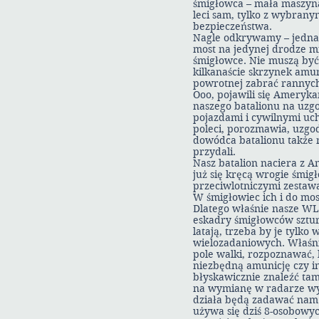
śmigłowca – mała maszyna
leci sam, tylko z wybranym
bezpieczeństwa.
Nagle odkrywamy – jedna k
most na jedynej drodze mi
śmigłowce. Nie muszą być 
kilkanaście skrzynek amun
powrotnej zabrać rannyc
Ooo, pojawili się Ameryka
naszego batalionu na uz
pojazdami i cywilnymi uc
poleci, porozmawia, uzgod
dowódca batalionu także n
przydali.
Nasz batalion naciera z 
już się kręcą wrogie śmi
przeciwlotniczymi zestaw
W śmigłowiec ich i do mos
Dlatego właśnie nasze WL
eskadry śmigłowców sztur
latają, trzeba by je tylk
wielozadaniowych. Właśni
pole walki, rozpoznawać, 
niezbędną amunicję czy i
błyskawicznie znaleźć ta
na wymianę w radarze wyk
działa będą zadawać nam 
używa się dziś 8-osobowyc