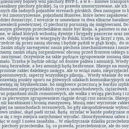
 gąsienicowy bojowy wóz piechoty BWP-1, a w 6 – kołowe transpor
 bataliony piechoty górskiej. Są co prawda zmotoryzowane, ale ich
ępnych dla żadnych pojazdów terenach górskich. Dwa następne to b
e też zmotoryzowane, pojazdami Humvee, które łatwo zapakować
dzieś dostarczyć. I wreszcie te omawiane tu dwa elitarne bataliony
 kawalerii powietrznej. Ci piechurzy poruszają się śmigłowcami. Do
naszym głównym przeciwnikiem może być Rosja. A państwo to ma d
jne, w skład których wchodzą dywizje i brygady pancerne oraz z
e. Gdyby wojska te wtargnęły do Polski, trzeba się liczyć z tym, ż
drze się przez naszą obronę i będzie pędził w głąb kraju, do sto
 Zanim zdąży zareagować nasza piechota zmechanizowana i nasze c
 mamy, zanim zdążą zorganizować obronę przed frontem takiego z
ę zatrzymać. Oczywiście na takie pędzące zgrupowanie zostaną sk
o mało. Trzeba je będzie odciąć od dostaw paliwa i amunicji. Wted
taną bezradnie, a bez amunicji będą bezbronne. Dlatego na mosty
zutnie rakiet dalekiego zasięgu. Ale to wciąż mało, nieprzyjaciel 
w pontonowych, saperzy wszystkiego pilnują… Wtedy właśnie do wa
 ustawiają punkty oporu na głównych szlakach komunikacyjnych z
wiają się błyskawicznie, bo śmigłowce przerzucą je bardzo szyb
olumnami nieprzyjacielskich cystern samochodowych, ciężarówek z
z pojazdami służb remontowych, ale walka z wrogą piechotą i czo
za pierwszym zgrupowaniem ciągnie drugi rzut natarcia. Dlateg
niż karabinami i bronią maszynową. Muszą mieć wyrzutnie rakie
piej na samochodach terenowych, bo gdy niespodziewanie wybuch
owo szukać, skąd padł strzał. Będą strzelać w każde podejrzane m
ba się z tego miejsca natychmiast wycofać. Skoordynowana salwa 
więc w nogi! I nowa zasadzka… W międzyczasie działka przeciwlotn
piechoty przeciwnika. Są, co prawda, przeciwlotnicze, ale do ost