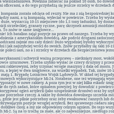
 wielozadaniowa. Powinna zabierać na pokład 10 osób, bo dowód
i oficerami, a do tego przydadzą się jeszcze strzelcy w drzwiach 
ompania została odcięta od reszty. Nie ma z nią bezpośredniej k
ędzy nami, a tą kompanią, wyleciał w powietrze. Trzeba by wysła
duże, wystarczą 10-15 miejscowe (do 1,5 tony ładunku), by dostar
icji strzeleckiej, granaty ręczne, parę skrzynek amunicji moździe
h. To znów te same śmigłowce…
nie! Ich batalion zajął pozycje na prawo od naszego. Trzeba by w
godnienia z amerykańskim dowódcą. Ale podróż drogami zatłoczo
hodźcami zajmie mu cały dzień! Dużo wygodniej byłoby wykorzyst
ni i jak najszybciej wróci do swoich. Znów przydałby się taki 10-1
ie poleci sam, no a i strzelcy w drzwiach dla bezpieczeństwa jemu
Amerykanami i uchwycił ważną przeprawę – nietknięty most, wokół
głowce szturmowe. Trzeba szybko wysłać ze cztery drużyny z prze
ami rakietowymi, żeby trzymać wrogie maszyny z dala od mostu. J
tu, a lepiej w dwa śmigłowce, na wszelki wypadek. Tak, znów 10-
 mają 1. Brygadę Lotnictwa Wojsk Lądowych. W skład tej brygad
mowych wykorzystujące Mi-24. Notabene, one też wymagają wymi
o wyposażyć w nowe rakiety. A poza tym jest w niej kilka eskadr śm
e do tych zadań, które opisałem powyżej; by dowodzić z powietr
korygować ogień artylerii (jako uzupełnienie dronów) oraz by szy
nne potrzebne rzeczy. A także by dowódca dowolnego szczebla móg
m, gdzie jest pilnie potrzebny oraz żeby ewakuować rannych lub d
rywającym pozycje wrogiej artylerii. Bez sprawnego radaru niep
dotkliwe ciosy, a my nie odpowiemy celnym ogniem. Do tego wszy
h Mi-2. Są na to trochę za małe, ale co najważniejsze, niedługo ro