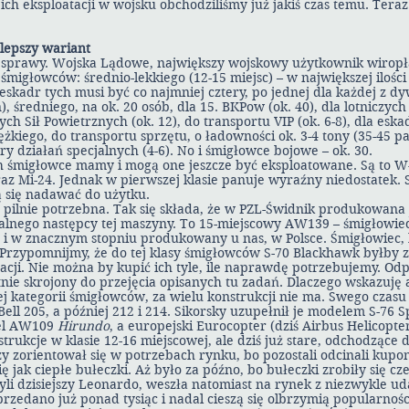
 ich eksploatacji w wojsku obchodziliśmy już jakiś czas temu. Teraz
lepszy wariant
 sprawy. Wojska Lądowe, największy wojskowy użytkownik wiropł
migłowców: średnio-lekkiego (12-15 miejsc) – w największej ilości 
skadr tych musi być co najmniej cztery, po jednej dla każdej z d
, średniego, na ok. 20 osób, dla 15. BKPow (ok. 40), dla lotniczyc
h Sił Powietrznych (ok. 12), do transportu VIP (ok. 6-8), dla eska
iężkiego, do transportu sprzętu, o ładowności ok. 3-4 tony (35-45 p
ry działań specjalnych (4-6). No i śmigłowce bojowe – ok. 30.
h śmigłowce mamy i mogą one jeszcze być eksploatowane. Są to W-3
raz Mi-24. Jednak w pierwszej klasie panuje wyraźny niedostatek. S
ą się nadawać do użytku.
 pilnie potrzebna. Tak się składa, że w PZL-Świdnik produkowana 
alnego następcy tej maszyny. To 15-miejscowy AW139 – śmigłowie
i w znacznym stopniu produkowany u nas, w Polsce. Śmigłowiec, 
Przypomnijmy, że do tej klasy śmigłowców S-70 Blackhawk byłby z
tacji. Nie można by kupić ich tyle, ile naprawdę potrzebujemy. Odp
ie skrojony do przejęcia opisanych tu zadań. Dlaczego wskazuję 
ej kategorii śmigłowców, za wielu konstrukcji nie ma. Swego czasu 
ll 205, a później 212 i 214. Sikorsky uzupełnił je modelem S-76 S
el AW109
Hirundo
, a europejski Eurocopter (dziś Airbus Helicopte
rukcje w klasie 12-16 miejscowej, ale dziś już stare, odchodzące d
zorientował się w potrzebach rynku, bo pozostali odcinali kupony 
ę jak ciepłe bułeczki. Aż było za późno, bo bułeczki zrobiły się c
yli dzisiejszy Leonardo, weszła natomiast na rynek z niezwykle
zedano już ponad tysiąc i nadal cieszą się olbrzymią popularnoś