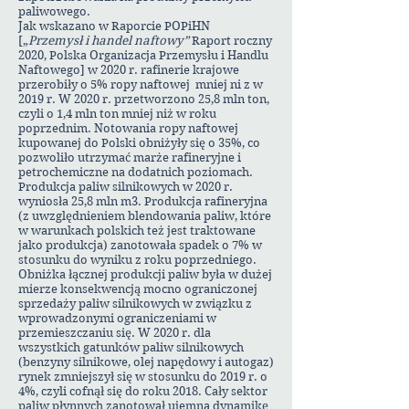
paliwowego.
Jak wskazano w Raporcie POPiHN
[„
Przemysł i handel naftowy”
Raport roczny
2020, Polska Organizacja Przemysłu i Handlu
Naftowego] w 2020 r. rafinerie krajowe
przerobiły o 5% ropy naftowej mniej ni z w
2019 r. W 2020 r. przetworzono 25,8 mln ton,
czyli o 1,4 mln ton mniej niż w roku
poprzednim. Notowania ropy naftowej
kupowanej do Polski obniżyły się o 35%, co
pozwoliło utrzymać marże rafineryjne i
petrochemiczne na dodatnich poziomach.
Produkcja paliw silnikowych w 2020 r.
wyniosła 25,8 mln m3. Produkcja rafineryjna
(z uwzględnieniem blendowania paliw, które
w warunkach polskich też jest traktowane
jako produkcja) zanotowała spadek o 7% w
stosunku do wyniku z roku poprzedniego.
Obniżka łącznej produkcji paliw była w dużej
mierze konsekwencją mocno ograniczonej
sprzedaży paliw silnikowych w związku z
wprowadzonymi ograniczeniami w
przemieszczaniu się. W 2020 r. dla
wszystkich gatunków paliw silnikowych
(benzyny silnikowe, olej napędowy i autogaz)
rynek zmniejszył się w stosunku do 2019 r. o
4%, czyli cofnął się do roku 2018. Cały sektor
paliw płynnych zanotował ujemna dynamikę