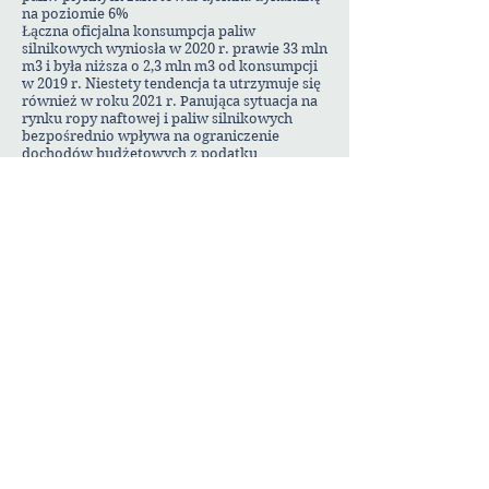
na poziomie 6%
Łączna oficjalna konsumpcja paliw
silnikowych wyniosła w 2020 r. prawie 33 mln
m3 i była niższa o 2,3 mln m3 od konsumpcji
w 2019 r. Niestety tendencja ta utrzymuje się
również w roku 2021 r. Panująca sytuacja na
rynku ropy naftowej i paliw silnikowych
bezpośrednio wpływa na ograniczenie
dochodów budżetowych z podatku
akcyzowego z tytułu sprzedaży tych
wyrobów. Zgodnie z opublikowanymi przez
Ministerstwo Finansów szacunkowymi
danymi o wykonaniu budżetu państwa za
2020 r. dochody z tytułu podatku
akcyzowego wyniosły 71 787,30 mln zł,
Pierwotnie w ustawie budżetowej na 2020 r.
przewidywano, że dochody budżetowe z tego
podatku uzyskają poziom 75 083 mln zł (po
nowelizacji ustawy budżetowej kwotę tę
zmniejszono do wysokości 68 400 mln zł).
Natomiast zgodnie z założeniami ustawy
budżetowej przewidywany dochód z
podatku akcyzowego za rok 2021 wynosi
75 083,0 mln zł. Przy czym według
szacunkowych danych Ministerstwa
Finansów dochody z podatku akcyzowego za
okres od stycznia do marca 2021 r. wynoszą
15 756 mln zł, przy zaplanowanej w ustawie