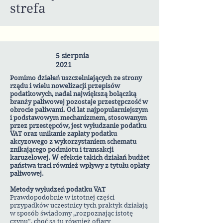
strefa
5 sierpnia
2021
Pomimo działań uszczelniających ze strony
rządu i wielu nowelizacji przepisów
podatkowych, nadal największą bolączką
branży paliwowej pozostaje przestępczość w
obrocie paliwami. Od lat najpopularniejszym
i podstawowym mechanizmem, stosowanym
przez przestępców, jest wyłudzanie podatku
VAT oraz unikanie zapłaty podatku
akcyzowego z wykorzystaniem schematu
znikającego podmiotu i transakcji
karuzelowej. W efekcie takich działań budżet
państwa traci również wpływy z tytułu opłaty
paliwowej.
Metody wyłudzeń podatku VAT
Prawdopodobnie w istotnej części
przypadków uczestnicy tych praktyk działają
w sposób świadomy „rozpoznając istotę
czynu”, choć są tu również ofiary