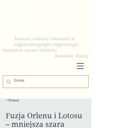
Równość, wolność i własność są
najpotrzebniejszym i najprostszym
wnioskiem z praw człowieka.
Stanisław Staszic
< Wstecz
Fuzja Orlenu i Lotosu
– mniejsza szara