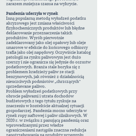
zarazem mniejsza szansa na wykrycie.
Pandemia uderzyła w rynek
Inną popularną metodą wyłudzeń podatku
akcyzowego jest zmiana właściwości
fizykochemicznych produktów lub błędne
deklarowanie przeznaczenia takich
produktów. Wyrób pierwotnie
zadeklarowany jako olej opałowy lub oleje
smarowe w efekcie do końcowego odbiorcy
trafia jako olej napędowy. Oczywiście katalog
patologii na rynku paliwowym jest dużo
szerszy i nie ogranicza się jedynie do oszustw
podatkowych. Branża stale boryka się z
problemem kradzieży paliw ze stacji
benzynowych, jak również z działalnością
nieuczciwych podmiotów „chrzczących”
sprzedawane paliwo.
Problem wyłudzeń podatkowych przy
obrocie paliwami i utrata dochodów
budżetowych z tego tytułu zyskuje na
znaczeniu w kontekście aktualnej sytuacji
gospodarczej. Pandemia mocno uderzyła w
rynek ropy naftowej i paliw silnikowych. W
2020 r. w związku z panującą pandemią oraz
wprowadzanymi przez władze
ograniczeniami nastąpiła znaczna redukcja
zapotrzebowania na produkty przemysłu