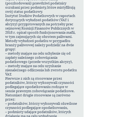
(poszkodowani) prawdziwi podatnicy
oszukani przez podmioty, które mistyfikują
swój status podatkowy.
Instytut Studiów Podatkowych w raportach
dotyczących wyłudzeń podatków (VAT i
akcyzy) przygotowanych na potrzeby prac
sejmowej Komisji Finansów Publicznych w
2018 r. opisał sposób funkcjonowania mafii,
w tym zajmujących się obrotem paliwami.
Metody wyłudzeń podatku w przypadku
branży paliwowej należy podzielić na dwie
grupy:
– metody mające na celu uchylenie się od
zapłaty należnego zobowiązania
podatkowego (przede wszystkim akcyzy),
– metody mające na celu uzyskanie
nienależnego odliczenia lub zwrotu podatku
VAT.
Pierwsze z nich są stosowane przez
podatników, którzy wykonywali czynności
podlegające opodatkowaniu rodzące w
sensie prawnym zobowiązanie podatkowe.
Natomiast drugie stosowane są zarówno
przez:
– podatników, którzy wykonywali określone
czynności podlegające opodatkowaniu,
– podmioty udające podatników, których
działanie ma na celu wyłudzenie