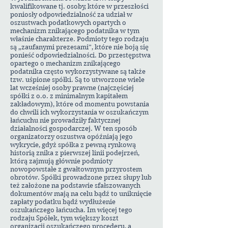
kwalifikowane tj. osoby, które w przeszłości
poniosły odpowiedzialność za udział w
oszustwach podatkowych opartych o
mechanizm znikającego podatnika w tym
właśnie charakterze. Podmioty tego rodzaju
są „zaufanymi prezesami”, które nie boją się
ponieść odpowiedzialności. Do przestępstwa
opartego o mechanizm znikającego
podatnika często wykorzystywane są także
tzw. uśpione spółki. Są to utworzone wiele
lat wcześniej osoby prawne (najczęściej
spółki z o.o. z minimalnym kapitałem
zakładowym), które od momentu powstania
do chwili ich wykorzystania w oszukańczym
łańcuchu nie prowadziły faktycznej
działalności gospodarczej. W ten sposób
organizatorzy oszustwa opóźniają jego
wykrycie, gdyż spółka z pewną rynkową
historią znika z pierwszej linii podejrzeń,
którą zajmują głównie podmioty
nowopowstałe z gwałtownym przyrostem
obrotów. Spółki prowadzone przez słupy lub
też założone na podstawie sfałszowanych
dokumentów mają na celu bądź to uniknięcie
zapłaty podatku bądź wydłużenie
oszukańczego łańcucha. Im więcej tego
rodzaju Spółek, tym większy koszt
organizacji oszukańczego procederu, a