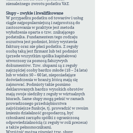
nienależnego zwrotu podatku VAT.
Słupy – zwykłe i kwalifikowane
W przypadku podatku od towarów i usług
ciągle najpopularniejszą i najprostszą do
zastosowania w praktyce jest metoda
wyłudzenia oparta o tzw. znikającego
podatnika. Fundamentem tego rodzaju
oszustwa jest podmiot, który wystawia
fakturę oraz nie płaci podatku. Z reguły
osobą taką jest firmant lub też podmiot
(przede wszystkim spółka kapitałowa)
utworzony za pomocą fałszywych
dokumentów. Tzw. słupami są z reguły
najczęściej osoby bardzo młode (18 – 24 lata)
lub w wieku 50 – 60 lat, nieposiadające
doświadczenia w branży, którą mają się
zajmować. Podmioty takie pomimo
deklarowanych bardzo wysokich obrotów
mają swoje siedziby z reguły w wirtualnych
biurach. Same słupy mogą pełnić w ramach
prowadzonego przedsiębiorstwa
najróżniejsze funkcje, tj. prowadzić w swoim
imieniu działalność gospodarczą, być
członkami zarządu spółki z ograniczoną
odpowiedzialnością (z reguły w roli prezesa)
a także pełnomocnikami.
Wyróżnić można również tzw. słupy