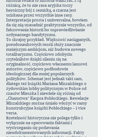
historia świata to historia walki ras, z tą
różnicą, że to nie rasa aryjska toczy
heroiczny bój z semicką, a czarna jest
uciskana przez wszystkie inne rasy.
Interpretacja prosta i uniwersalna, bowiem
da się nią uzasadnić praktycznie wszystko, od
fałszowania historii bo usprawiedliwianie
ordynarnego bandytyzmu.
To skrajny przykład. Większość naciąganych,
pseudonaukowych teorii służy znacznie
mniejszym ambicjom, niż budowa nowego
totalitaryzmu. Częściowo zdobyciu
czytelników dzięki sileniu się na
oryginalność, częściowo własnemu lansowi
autorów, częściowo podbudowie
ideologicznej dla mniej popularnych
polityków. Schemat jest jednak taki sam,
dlatego też książki Mariana Miszalskiego o
żydowskim lobby politycznym w Polsce od
czasów Mieszka I niewiele się różnią od
„Chamstwa” Kacpra Pobłockiego. Rewelacje
Miszalskiego można śmiało włożyć w ramy
konstrukcyjne książki Pobłockiego – i vice
versa.
Rzetelność historyczna nie polega tylko i
wyłącznie na operowaniu faktami i
wystrzeganiu się podawania
nieudokumentowanych informacji. Fakty