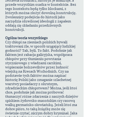
zestawia kronikarz; historyk je analizuje, a
przede wszystkim osadza w kontekście. Bez
tego kontekstu będą tylko klockami, z
których można złożyć dowolną konstrukcję.
Zwolennicy podejścia do historii jako
narzędzia określonej ideologii z zapałem
oddają się składaniu przedziwnych
konstrukcji.
Ogólna teoria wszystkiego
Czy chłopi na ziemiach polskich bywali
traktowani źle, w sposób urągający ludzkiej
godności? Tak, byli. To fakt. Podobnie jak
faktem jest rabacja galicyjska, współpraca
chłopów przy tłumieniu powstania
styczniowego z władzami carskimi,
wspieranie bolszewików przez ludność
wiejską na Kresach Wschodnich. Czy na
podstawie tych faktów można napisać
historię Polski jako zmaganie szlachetnej
warstwy posiadaczy z okrutnym,
zdradzieckim chłopstwem? Można, jeśli ktoś
chce, podobnie jak można próbować
tłumaczyć różne zdarzenia z naszych dziejów
spiskiem żydowsko-masońskim czy rasową
walką germańsko-słowiańską. Jeżeli ktoś ma
dobre pióro, to taką książkę może się
świetnie czytać, niczym dobry kryminał. Jaka