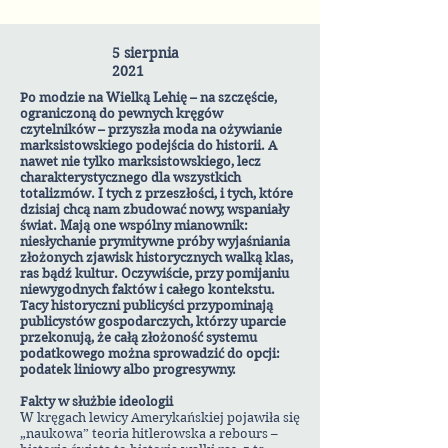
5 sierpnia
2021
Po modzie na Wielką Lehię – na szczęście,
ograniczoną do pewnych kręgów
czytelników – przyszła moda na ożywianie
marksistowskiego podejścia do historii. A
nawet nie tylko marksistowskiego, lecz
charakterystycznego dla wszystkich
totalizmów. I tych z przeszłości, i tych, które
dzisiaj chcą nam zbudować nowy, wspaniały
świat. Mają one wspólny mianownik:
niesłychanie prymitywne próby wyjaśniania
złożonych zjawisk historycznych walką klas,
ras bądź kultur. Oczywiście, przy pomijaniu
niewygodnych faktów i całego kontekstu.
Tacy historyczni publicyści przypominają
publicystów gospodarczych, którzy uparcie
przekonują, że całą złożoność systemu
podatkowego można sprowadzić do opcji:
podatek liniowy albo progresywny.
Fakty w służbie ideologii
W kręgach lewicy Amerykańskiej pojawiła się
„naukowa” teoria hitlerowska a rebours –