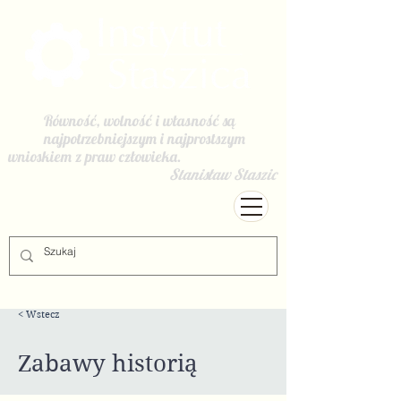
Równość, wolność i własność są
najpotrzebniejszym i najprostszym
wnioskiem z praw człowieka.
Stanisław Staszic
< Wstecz
Zabawy historią