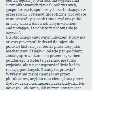
jednak będzie jej wartość dla wyjaśnienia
skomplikowanych zjawisk politycznych,
gospodarczych, społecznych, zachodzących w
przeszłości? Systemat filozoficzne, próbujące
w uniwersalny sposób tłumaczyć wszystko,
umarły wraz z dziewiętnastym wiekiem.
Zadziwiające, że w historii próbuje się je
ożywiać.
U Pobłockiego cudownym kluczem, który ma
otworzyć wszystkie drzwi do tajemnic
polskiej historii, jest teoria przemocy jako
mechanizmu dziejów. Relacje pan-poddany
zostały sprowadzone do przemocy wobec
poddanego, z kolei ta przemoc nie tylko
wyjaśnia, ale nawet usprawiedliwia każdą
reakcję poddanych. Znamy to, prawda?
Wyklęty lud ziemi ciemiężony przez
plutokratów, aryjska rasa ciemiężona przez
Żydów, czarni ciemiężeni przez białych… Nic
nowego. Tak samo, jak niczym nowym jest
staranne unikanie porównań, które proste, a
wręcz prostackie wyjaśnienia złożonych
zjawisk gruntownie by ośmieszyły. Czytelnik
może odnieść wrażenie, że Rzeczpospolita
była jakąś niewolniczą wyspą na tle
cywilizowanej Europy. Że tylko u nas chłopi
byli wyzyskiwani, pozbawiani praw,
traktowani przedmiotowo, zaś na zachód od