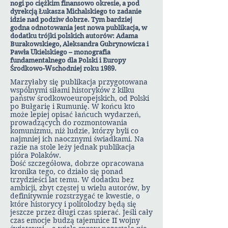
nogi po ciężkim finansowo okresie, a pod
dyrekcją Łukasza Michalskiego to zadanie
idzie nad podziw dobrze. Tym bardziej
godna odnotowania jest nowa publikacja, w
dodatku trójki polskich autorów: Adama
Burakowskiego, Aleksandra Gubrynowicza i
Pawła Ukielskiego – monografia
fundamentalnego dla Polski i Europy
Środkowo-Wschodniej roku 1989.
Marzyłaby się publikacja przygotowana
wspólnymi siłami historyków z kilku
państw środkowoeuropejskich, od Polski
po Bułgarię i Rumunię. W końcu kto
może lepiej opisać łańcuch wydarzeń,
prowadzących do rozmontowania
komunizmu, niż ludzie, którzy byli co
najmniej ich naocznymi świadkami. Na
razie na stole leży jednak publikacja
pióra Polaków.
Dość szczegółowa, dobrze opracowana
kronika tego, co działo się ponad
trzydzieści lat temu. W dodatku bez
ambicji, zbyt częstej u wielu autorów, by
definitywnie rozstrzygać te kwestie, o
które historycy i politolodzy będą się
jeszcze przez długi czas spierać. Jeśli cały
czas emocje budzą tajemnice II wojny