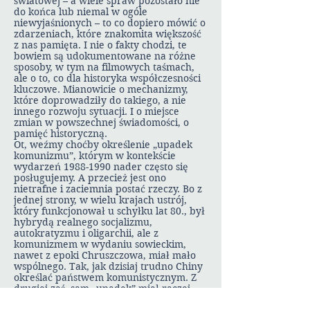
światowej – a wiele spraw pozostało nie
do końca lub niemal w ogóle
niewyjaśnionych – to co dopiero mówić o
zdarzeniach, które znakomita większość
z nas pamięta. I nie o fakty chodzi, te
bowiem są udokumentowane na różne
sposoby, w tym na filmowych taśmach,
ale o to, co dla historyka współczesności
kluczowe. Mianowicie o mechanizmy,
które doprowadziły do takiego, a nie
innego rozwoju sytuacji. I o miejsce
zmian w powszechnej świadomości, o
pamięć historyczną.
Ot, weźmy choćby określenie „upadek
komunizmu”, którym w kontekście
wydarzeń
1988-1990
nader często się
posługujemy. A przecież jest ono
nietrafne i zaciemnia postać rzeczy. Bo z
jednej strony, w wielu krajach ustrój,
który funkcjonował u schyłku lat 80., był
hybrydą realnego socjalizmu,
autokratyzmu i oligarchii, ale z
komunizmem w wydaniu sowieckim,
nawet z epoki Chruszczowa, miał mało
wspólnego. Tak, jak dzisiaj trudno Chiny
określać państwem komunistycznym. Z
drugiej zaś, sam „upadek” miał raczej
postać zmian w pewnej mierze