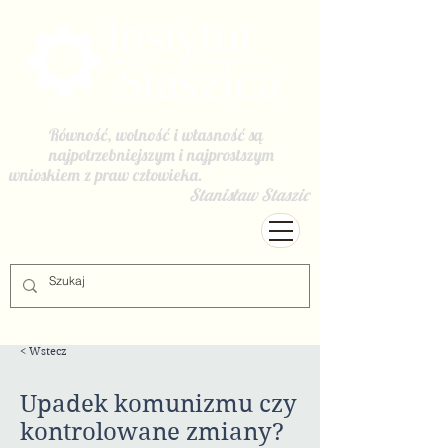
Równość, wolność i własność są
najpotrzebniejszym i najprostszym
wnioskiem z praw człowieka.
Stanisław Staszic
< Wstecz
Upadek komunizmu czy
kontrolowane zmiany?