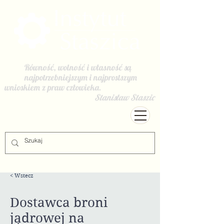
Równość, wolność i własność są
najpotrzebniejszym i najprostszym
wnioskiem z praw człowieka.
Stanisław Staszic
< Wstecz
Dostawca broni
jądrowej na