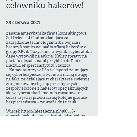
celowniku hakerów!
23 czerwca 2021
Zanana amerykańska firma konsultingowa
Sol Oriens LLC odpowiadająca za
zarządzanie technologiami dla wojska i
branży kosmicznej padła ofiarą hakerów z
grupy REvil. Pozyskane w wyniku cyberataku
dane wystawili na aukcję. Kulisy sprawy na
portalu niezalezna.pl przybliża dr Piotr
Łuczuk, ekspert Instytutu Staszica.
– Komentatorzy w USA i eksperci zajmujący
się cyberbezpieczeństwem zwracają uwagę
na fakt, że działające w charakterze świetnie
zorganizowanych grup przestępczych
zespoły złożone z hakerów specjalizujących
się w cyberatakach metodą ransomware,
coraz częściej przekraczają kolejne granice
bezpieczeństwa – zauważa dr Łuczuk.
Więcej:
https://niezalezna.pl/400553-
amerykanski-dostawca-broni-jadrowej-na-
celowniku-hakerow-wyciekly-tajne-
informacje
Foto: pixabay.com