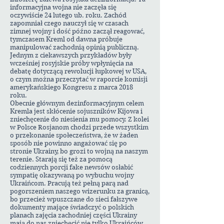
informacyjna wojna nie zaczęła się
oczywiście 24 lutego ub. roku. Zachód
zapomniał czego nauczył się w czasach
zimnej wojny i dość późno zaczął reagować,
tymczasem Kreml od dawna próbuje
manipulować zachodnią opinią publiczną.
Jednym z ciekawszych przykładów były
wcześniej rosyjskie próby wpłynięcia na
debatę dotyczącą rewolucji łupkowej w USA,
o czym można przeczytać w raporcie komisji
amerykańskiego Kongresu z marca 2018
roku.
Obecnie głównym dezinformacyjnym celem
Kremla jest skłócenie sojuszników Kijowa i
zniechęcenie do niesienia mu pomocy. Z kolei
w Polsce Rosjanom chodzi przede wszystkim
o przekonanie społeczeństwa, że w żaden
sposób nie powinno angażować się po
stronie Ukrainy, bo grozi to wojną na naszym
terenie. Starają się też za pomocą
codziennych porcji fake newsów osłabić
sympatię okazywaną po wybuchu wojny
Ukraińcom. Pracują też pełną parą nad
pogorszeniem naszego wizerunku za granicą,
bo przecież wpuszczane do sieci fałszywe
dokumenty mające świadczyć o polskich
planach zajęcia zachodniej części Ukrainy
mają do nas zniechęcić nie tylko Ukraińców