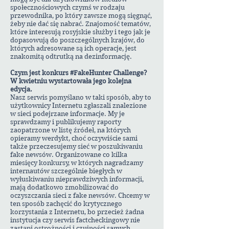
społecznościowych czymś w rodzaju
przewodnika, po który zawsze mogą sięgnąć,
żeby nie dać się nabrać. Znajomość tematów,
które interesują rosyjskie służby i tego jak je
dopasowują do poszczególnych krajów, do
których adresowane są ich operacje, jest
znakomitą odtrutką na dezinformację.
Czym jest konkurs #FakeHunter Challenge?
W kwietniu wystartowała jego kolejna
edycja.
Nasz serwis pomyślano w taki sposób, aby to
użytkownicy Internetu zgłaszali znalezione
w sieci podejrzane informacje. My je
sprawdzamy i publikujemy raporty
zaopatrzone w listę źródeł, na których
opieramy werdykt, choć oczywiście sami
także przeczesujemy sieć w poszukiwaniu
fake newsów. Organizowane co kilka
miesięcy konkursy, w których nagradzamy
internautów szczególnie biegłych w
wyłuskiwaniu nieprawdziwych informacji,
mają dodatkowo zmobilizować do
oczyszczania sieci z fake newsów. Chcemy w
ten sposób zachęcić do krytycznego
korzystania z Internetu, bo przecież żadna
instytucja czy serwis factcheckingowy nie
zastąpi ostrożności i czujności samych