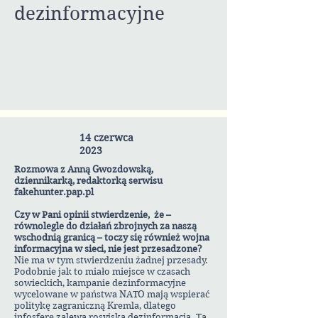
dezinformacyjne
14 czerwca
2023
Rozmowa z Anną Gwozdowską,
dziennikarką, redaktorką serwisu
fakehunter.pap.pl
Czy w Pani opinii stwierdzenie, że –
równolegle do działań zbrojnych za naszą
wschodnią granicą – toczy się również wojna
informacyjna w sieci, nie jest przesadzone?
Nie ma w tym stwierdzeniu żadnej przesady.
Podobnie jak to miało miejsce w czasach
sowieckich, kampanie dezinformacyjne
wycelowane w państwa NATO mają wspierać
politykę zagraniczną Kremla, dlatego
infosferę zalewa rosyjska dezinformacja. Ta