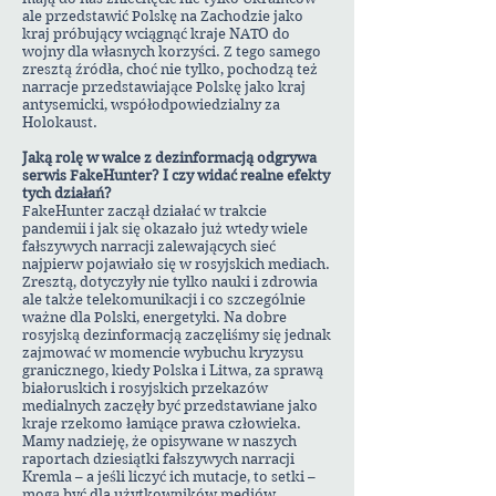
ale przedstawić Polskę na Zachodzie jako
kraj próbujący wciągnąć kraje NATO do
wojny dla własnych korzyści. Z tego samego
zresztą źródła, choć nie tylko, pochodzą też
narracje przedstawiające Polskę jako kraj
antysemicki, współodpowiedzialny za
Holokaust.
Jaką rolę w walce z dezinformacją odgrywa
serwis FakeHunter? I czy widać realne efekty
tych działań?
FakeHunter zaczął działać w trakcie
pandemii i jak się okazało już wtedy wiele
fałszywych narracji zalewających sieć
najpierw pojawiało się w rosyjskich mediach.
Zresztą, dotyczyły nie tylko nauki i zdrowia
ale także telekomunikacji i co szczególnie
ważne dla Polski, energetyki. Na dobre
rosyjską dezinformacją zaczęliśmy się jednak
zajmować w momencie wybuchu kryzysu
granicznego, kiedy Polska i Litwa, za sprawą
białoruskich i rosyjskich przekazów
medialnych zaczęły być przedstawiane jako
kraje rzekomo łamiące prawa człowieka.
Mamy nadzieję, że opisywane w naszych
raportach dziesiątki fałszywych narracji
Kremla – a jeśli liczyć ich mutacje, to setki –
mogą być dla użytkowników mediów