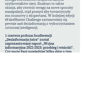
użytkowników sieci. Konkurs to także
okazja, aby zwrócić uwagę na nowe sposoby
manipulacji, stąd pomysł aby towarzyszyły
mu rozmowy z ekspertami. W kolejnej edycji
#FakeHunter Challenge zastanowimy się
pewnie nad dezinformacją z wykorzystaniem
sztucznej inteligencji.
1 czerwca podczas konferencji
„Dezinformacja jutra” został
zaprezentowany raport „Wojna
informacyjna
2022-2023
: przebieg i wnioski”.
Czy może Pani powiedzieć kilka słów o tym
dokumencie?
To kompendium wiedzy na temat rosyjskiej
dezinformacji, bo piszemy w nim sporo o
tym, jak dzisiejsi propagandyści Kremla
odwołują się do metod wypracowanych w
czasach sowieckich i jak tworzył się w ciągu
ostatnich kilkunastu lat ten – jak nazwali go
Amerykanie – propagandowy i
dezinformacyjny ekostystem. Raport oferuje
jednak przede wszystkim katalog rosyjskich
narracji i opisuje narzędzia, za pomocą
których Kreml je rozpowszechnia, a także
wymienia pudła rezonansowe – nazwa
przejęta ze świetnej książki „Montaż”
Władimira Volkoffa – czyli media i osoby,