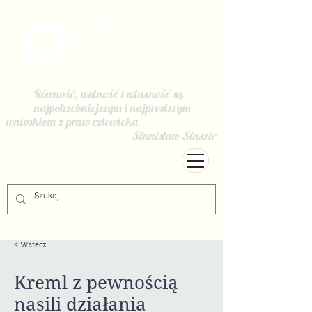
Równość, wolność i własność są
najpotrzebniejszym i najprostszym
wnioskiem z praw człowieka.
Stanisław Staszic
< Wstecz
Kreml z pewnością
nasili działania