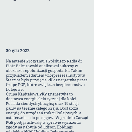
30 gru 2022
Na antenie Programu 1 Polskiego Radia dr
Piotr Balcerowski analizował sukcesy w
obszarze repolonizacji gospodarki. Takim
przykładem zdaniem wiceprezesa Instytutu
Staszica było przejęcie PKP Energetyka przez
Grupę PGE, które zwiększa bezpieczeństwo
kolejowe.
Grupa Kapitałowa PKP Energetyka to
dostawca energii elektrycznej dla kolei.
Posiada sieć dystrybucyjną oraz 19 stacji
paliw na terenie całego kraju. Dostarcza
energię do urządzeń trakcji kolejowych, a
ostatecznie – do pociągów. W grudniu Zarząd
PGE podjął uchwałę w sprawie wyrażenia
zgody na nabycie od Edison Holdings
udziałów PKPE Holding, Jednocześnie