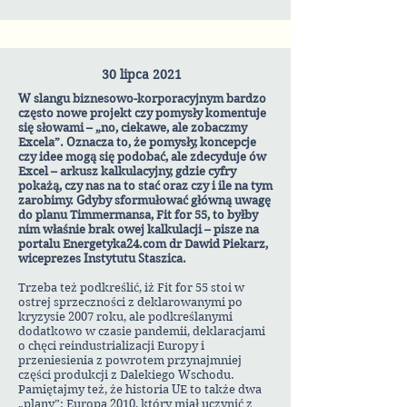
30 lipca 2021
W slangu biznesowo-korporacyjnym bardzo
często nowe projekt czy pomysły komentuje
się słowami – „no, ciekawe, ale zobaczmy
Excela”. Oznacza to, że pomysły, koncepcje
czy idee mogą się podobać, ale zdecyduje ów
Excel – arkusz kalkulacyjny, gdzie cyfry
pokażą, czy nas na to stać oraz czy i ile na tym
zarobimy. Gdyby sformułować główną uwagę
do planu Timmermansa, Fit for 55, to byłby
nim właśnie brak owej kalkulacji
– pisze na
portalu Energetyka24.com dr Dawid Piekarz,
wiceprezes Instytutu Staszica.
Trzeba też podkreślić, iż Fit for 55 stoi w
ostrej sprzeczności z deklarowanymi po
kryzysie 2007 roku, ale podkreślanymi
dodatkowo w czasie pandemii, deklaracjami
o chęci reindustrializacji Europy i
przeniesienia z powrotem przynajmniej
części produkcji z Dalekiego Wschodu.
Pamiętajmy też, że historia UE to także dwa
„plany”: Europa 2010, który miał uczynić z