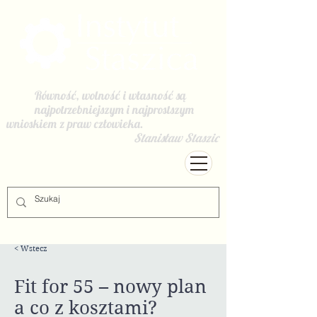
Równość, wolność i własność są
najpotrzebniejszym i najprostszym
wnioskiem z praw człowieka.
Stanisław Staszic
< Wstecz
Fit for 55 – nowy plan
a co z kosztami?