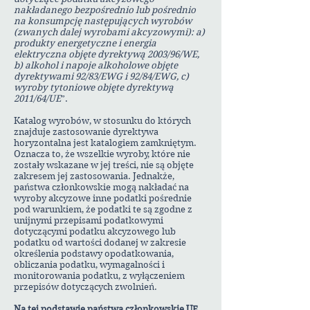
nakładanego bezpośrednio lub pośrednio
na konsumpcję następujących wyrobów
(zwanych dalej wyrobami akcyzowymi): a)
produkty energetyczne i energia
elektryczna objęte dyrektywą 2003/96/WE,
b) alkohol i napoje alkoholowe objęte
dyrektywami 92/83/EWG i 92/84/EWG, c)
wyroby tytoniowe objęte dyrektywą
2011/64/UE
”.
Katalog wyrobów, w stosunku do których
znajduje zastosowanie dyrektywa
horyzontalna jest katalogiem zamkniętym.
Oznacza to, że wszelkie wyroby, które nie
zostały wskazane w jej treści, nie są objęte
zakresem jej zastosowania. Jednakże,
państwa członkowskie mogą nakładać na
wyroby akcyzowe inne podatki pośrednie
pod warunkiem, że podatki te są zgodne z
unijnymi przepisami podatkowymi
dotyczącymi podatku akcyzowego lub
podatku od wartości dodanej w zakresie
określenia podstawy opodatkowania,
obliczania podatku, wymagalności i
monitorowania podatku, z wyłączeniem
przepisów dotyczących zwolnień.
Na tej podstawie państwa członkowskie UE,