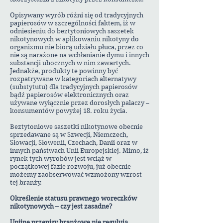
Opisywany wyrób różni się od tradycyjnych
papierosów w szczególności faktem, iż w
odniesieniu do beztytoniowych saszetek
nikotynowych w aplikowaniu nikotyny do
organizmu nie biorą udziału płuca, przez co
nie są narażone na wchłanianie dymu i innych
substancji ubocznych w nim zawartych.
Jednakże, produkty te powinny być
rozpatrywane w kategoriach alternatywy
(substytutu) dla tradycyjnych papierosów
bądź papierosów elektronicznych oraz
używane wyłącznie przez dorosłych palaczy –
konsumentów powyżej 18. roku życia.
Beztytoniowe saszetki nikotynowe obecnie
sprzedawane są w Szwecji, Niemczech,
Słowacji, Słowenii, Czechach, Danii oraz w
innych państwach Unii Europejskiej. Mimo, iż
rynek tych wyrobów jest wciąż w
początkowej fazie rozwoju, już obecnie
możemy zaobserwować wzmożony wzrost
tej branży.
Określenie statusu prawnego woreczków
nikotynowych – czy jest zasadne?
Unijne przepisy branżowe nie regulują