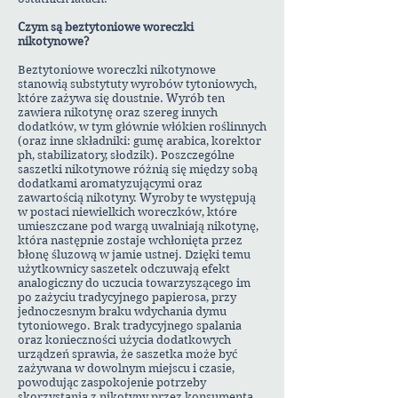
Czym są beztytoniowe woreczki
nikotynowe?
Beztytoniowe woreczki nikotynowe
stanowią substytuty wyrobów tytoniowych,
które zażywa się doustnie. Wyrób ten
zawiera nikotynę oraz szereg innych
dodatków, w tym głównie włókien roślinnych
(oraz inne składniki: gumę arabica, korektor
ph, stabilizatory, słodzik). Poszczególne
saszetki nikotynowe różnią się między sobą
dodatkami aromatyzującymi oraz
zawartością nikotyny. Wyroby te występują
w postaci niewielkich woreczków, które
umieszczane pod wargą uwalniają nikotynę,
która następnie zostaje wchłonięta przez
błonę śluzową w jamie ustnej. Dzięki temu
użytkownicy saszetek odczuwają efekt
analogiczny do uczucia towarzyszącego im
po zażyciu tradycyjnego papierosa, przy
jednoczesnym braku wdychania dymu
tytoniowego. Brak tradycyjnego spalania
oraz konieczności użycia dodatkowych
urządzeń sprawia, że saszetka może być
zażywana w dowolnym miejscu i czasie,
powodując zaspokojenie potrzeby
skorzystania z nikotyny przez konsumenta.