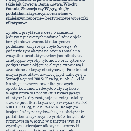
takie jak Szwecja, Dania, Łotwa, Włochy,
Estonia, Słowacja czy Węgry, objęły
podatkiem akcyzowym, omawiane w
niniejszym raporcie – beztytoniowe woreczki
nikotynowe
.
Tytułem przykładu należy wskazać, iż
jednym z pierwszych państw, które objęło
beztytoniowe woreczki nikotynowe
podatkiem akcyzowym była Szwecja. W
państwie tym akcyza nałożona została na
wszystkie produkty zawierające nikotynę.
Tradycyjne wyroby tytoniowe oraz tytoń do
podgrzewania objęte są akcyzą tytoniową i
zwolnione z akcyzy nikotynowej. Podatek od
innych produktów zawierających nikotynę w
Szwecji wynosi 200 SEK za kg, tj. ok. 85 PLN.
Na objęcie woreczków nikotynowych
opodatkowaniem zdecydowały się także
Węgry, które dla produktu zawierającego
nikotynę (który zastępuje palenie), ustaliły
stawkę podatku akcyzowego w wysokości 23
600 HUF za kg, tj. ok. 294 PLN. Kolejnym
krajem, który zdecydował się na obciążenie
podatkiem akcyzowym wyrobów innych niż
tytoniowe są Włochy. W państwie tym, na
wyroby zawierające nikotynę – woreczki
nikotynowe, nałożony został podatek