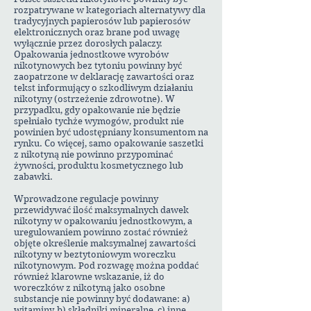
rozpatrywane w kategoriach alternatywy dla
tradycyjnych papierosów lub papierosów
elektronicznych oraz brane pod uwagę
wyłącznie przez dorosłych palaczy.
Opakowania jednostkowe wyrobów
nikotynowych bez tytoniu powinny być
zaopatrzone w deklarację zawartości oraz
tekst informujący o szkodliwym działaniu
nikotyny (ostrzeżenie zdrowotne). W
przypadku, gdy opakowanie nie będzie
spełniało tychże wymogów, produkt nie
powinien być udostępniany konsumentom na
rynku. Co więcej, samo opakowanie saszetki
z nikotyną nie powinno przypominać
żywności, produktu kosmetycznego lub
zabawki.
Wprowadzone regulacje powinny
przewidywać ilość maksymalnych dawek
nikotyny w opakowaniu jednostkowym, a
uregulowaniem powinno zostać również
objęte określenie maksymalnej zawartości
nikotyny w beztytoniowym woreczku
nikotynowym. Pod rozwagę można poddać
również klarowne wskazanie, iż do
woreczków z nikotyną jako osobne
substancje nie powinny być dodawane: a)
witaminy, b) składniki mineralne, c) inne