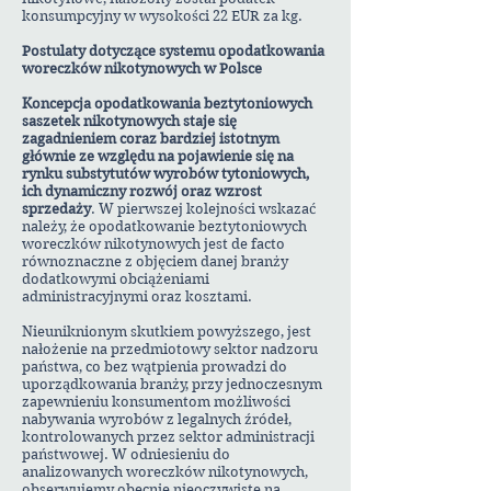
konsumpcyjny w wysokości 22 EUR za kg.
Postulaty dotyczące systemu opodatkowania
woreczków nikotynowych w Polsce
Koncepcja opodatkowania beztytoniowych
saszetek nikotynowych staje się
zagadnieniem coraz bardziej istotnym
głównie ze względu na pojawienie się na
rynku substytutów wyrobów tytoniowych,
ich dynamiczny rozwój oraz wzrost
sprzedaży
. W pierwszej kolejności wskazać
należy, że opodatkowanie beztytoniowych
woreczków nikotynowych jest de facto
równoznaczne z objęciem danej branży
dodatkowymi obciążeniami
administracyjnymi oraz kosztami.
Nieuniknionym skutkiem powyższego, jest
nałożenie na przedmiotowy sektor nadzoru
państwa, co bez wątpienia prowadzi do
uporządkowania branży, przy jednoczesnym
zapewnieniu konsumentom możliwości
nabywania wyrobów z legalnych źródeł,
kontrolowanych przez sektor administracji
państwowej. W odniesieniu do
analizowanych woreczków nikotynowych,
obserwujemy obecnie nieoczywiste na