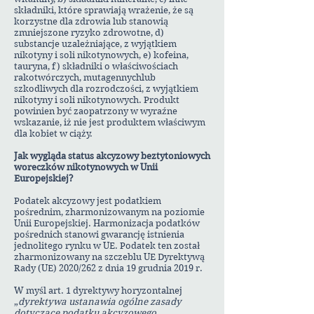
składniki, które sprawiają wrażenie, że są
korzystne dla zdrowia lub stanowią
zmniejszone ryzyko zdrowotne, d)
substancje uzależniające, z wyjątkiem
nikotyny i soli nikotynowych, e) kofeina,
tauryna, f) składniki o właściwościach
rakotwórczych, mutagennychlub
szkodliwych dla rozrodczości, z wyjątkiem
nikotyny i soli nikotynowych. Produkt
powinien być zaopatrzony w wyraźne
wskazanie, iż nie jest produktem właściwym
dla kobiet w ciąży.
Jak wygląda status akcyzowy beztytoniowych
woreczków nikotynowych w Unii
Europejskiej?
Podatek akcyzowy jest podatkiem
pośrednim, zharmonizowanym na poziomie
Unii Europejskiej. Harmonizacja podatków
pośrednich stanowi gwarancję istnienia
jednolitego rynku w UE. Podatek ten został
zharmonizowany na szczeblu UE Dyrektywą
Rady (UE) 2020/262 z dnia 19 grudnia 2019 r.
W myśl art. 1 dyrektywy horyzontalnej
„
dyrektywa ustanawia ogólne zasady
dotyczące podatku akcyzowego