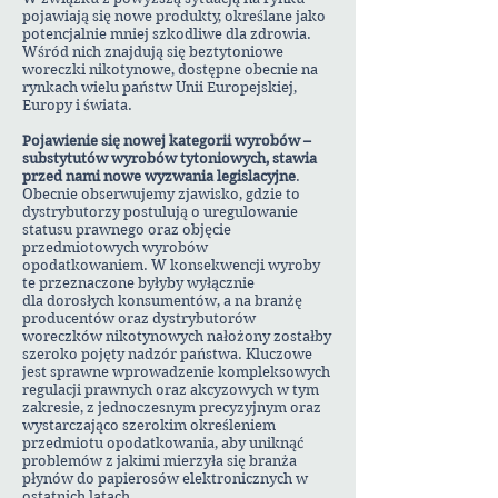
pojawiają się nowe produkty, określane jako
potencjalnie mniej szkodliwe dla zdrowia.
Wśród nich znajdują się beztytoniowe
woreczki nikotynowe, dostępne obecnie na
rynkach wielu państw Unii Europejskiej,
Europy i świata.
Pojawienie się nowej kategorii wyrobów –
substytutów wyrobów tytoniowych, stawia
przed nami nowe wyzwania legislacyjne
.
Obecnie obserwujemy zjawisko, gdzie to
dystrybutorzy postulują o uregulowanie
statusu prawnego oraz objęcie
przedmiotowych wyrobów
opodatkowaniem. W konsekwencji wyroby
te przeznaczone byłyby wyłącznie
dla dorosłych konsumentów, a na branżę
producentów oraz dystrybutorów
woreczków nikotynowych nałożony zostałby
szeroko pojęty nadzór państwa. Kluczowe
jest sprawne wprowadzenie kompleksowych
regulacji prawnych oraz akcyzowych w tym
zakresie, z jednoczesnym precyzyjnym oraz
wystarczająco szerokim określeniem
przedmiotu opodatkowania, aby uniknąć
problemów z jakimi mierzyła się branża
płynów do papierosów elektronicznych w
ostatnich latach.