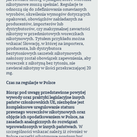
nikotynowe muszą spełniać. Regulacje te
odnoszą się do zdefiniowania omawianych
wyrobów, określenia wymogów dotyczących
opakowań, obowiązków nakładanych na
producentów, importerów lub
dystrybutorów, czy maksymalnej zawartości
nikotyny w przedmiotowych woreczkach
nikotynowych. Tytułem przykładu można
wskazać Słowację, w której na importera,
producenta, lub dystrybutora
beztytoniowych saszetek nikotynowych
nałożony został obowiązek zapewnienia, aby
woreczek z nikotyną bez tytoniu, nie
zawierał nikotyny w ilości przekraczającej 20
mg.
Czas na regulacje w Polsce
Biorąc pod uwagę przedstawione powyżej
wywody oraz praktyki legislacyjne innych
państw członkowskich UE, niezbędne jest
kompleksowe uregulowanie statusu
prawnego woreczków nikotynowych oraz
objęcie ich opodatkowaniem w Polsce, na
zasadach analogicznych do rozwiązań
wprowadzonych w innych państwach
. W
szczególności wskazać należy, iż również w
Polsce saszetki nikotynowe powinny być