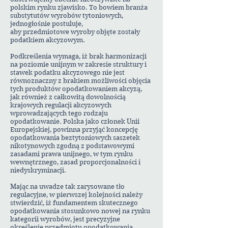
polskim rynku zjawisko. To bowiem branża
substytutów wyrobów tytoniowych,
jednogłośnie postuluje,
aby przedmiotowe wyroby objęte zostały
podatkiem akcyzowym.
Podkreślenia wymaga, iż brak harmonizacji
na poziomie unijnym w zakresie struktury i
stawek podatku akcyzowego nie jest
równoznaczny z brakiem możliwości objęcia
tych produktów opodatkowaniem akcyzą,
jak również z całkowitą dowolnością
krajowych regulacji akcyzowych
wprowadzających tego rodzaju
opodatkowanie. Polska jako członek Unii
Europejskiej, powinna przyjąć koncepcję
opodatkowania beztytoniowych saszetek
nikotynowych zgodną z podstawowymi
zasadami prawa unijnego, w tym rynku
wewnętrznego, zasad proporcjonalności i
niedyskryminacji.
Mając na uwadze tak zarysowane tło
regulacyjne, w pierwszej kolejności należy
stwierdzić, iż fundamentem skutecznego
opodatkowania stosunkowo nowej na rynku
kategorii wyrobów, jest precyzyjne
określenie przedmiotu opodatkowania.