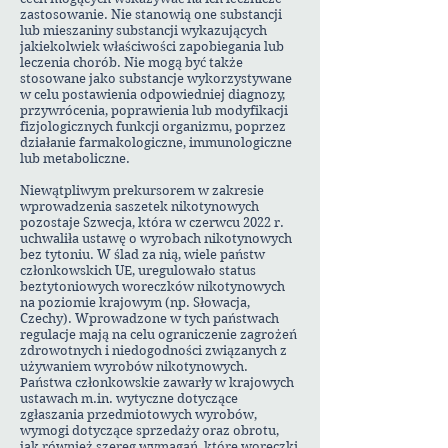
zastosowanie. Nie stanowią one substancji
lub mieszaniny substancji wykazujących
jakiekolwiek właściwości zapobiegania lub
leczenia chorób. Nie mogą być także
stosowane jako substancje wykorzystywane
w celu postawienia odpowiedniej diagnozy,
przywrócenia, poprawienia lub modyfikacji
fizjologicznych funkcji organizmu, poprzez
działanie farmakologiczne, immunologiczne
lub metaboliczne.
Niewątpliwym prekursorem w zakresie
wprowadzenia saszetek nikotynowych
pozostaje Szwecja, która w czerwcu 2022 r.
uchwaliła ustawę o wyrobach nikotynowych
bez tytoniu. W ślad za nią, wiele państw
członkowskich UE, uregulowało status
beztytoniowych woreczków nikotynowych
na poziomie krajowym (np. Słowacja,
Czechy). Wprowadzone w tych państwach
regulacje mają na celu ograniczenie zagrożeń
zdrowotnych i niedogodności związanych z
używaniem wyrobów nikotynowych.
Państwa członkowskie zawarły w krajowych
ustawach m.in. wytyczne dotyczące
zgłaszania przedmiotowych wyrobów,
wymogi dotyczące sprzedaży oraz obrotu,
jak również szereg wymagań, które woreczki