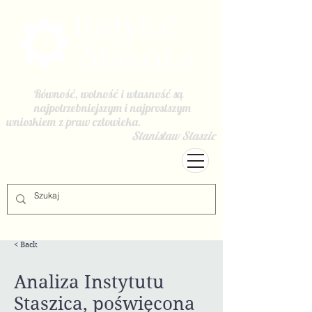
Równość, wolność i własność są
najpotrzebniejszym i najprostszym
wnioskiem z praw człowieka.
Stanisław Staszic
< Back
Analiza Instytutu
Staszica, poświęcona