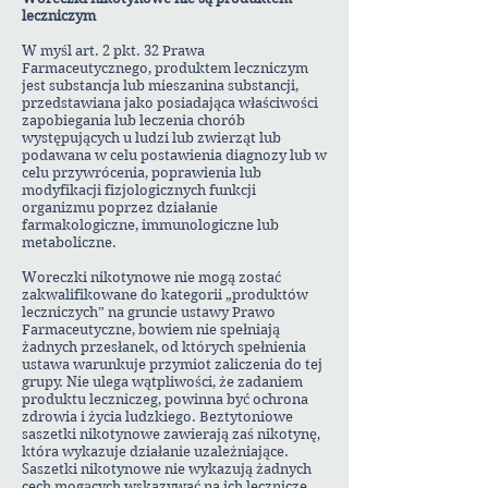
leczniczym
W myśl art. 2 pkt. 32 Prawa
Farmaceutycznego, produktem leczniczym
jest substancja lub mieszanina substancji,
przedstawiana jako posiadająca właściwości
zapobiegania lub leczenia chorób
występujących u ludzi lub zwierząt lub
podawana w celu postawienia diagnozy lub w
celu przywrócenia, poprawienia lub
modyfikacji fizjologicznych funkcji
organizmu poprzez działanie
farmakologiczne, immunologiczne lub
metaboliczne.
Woreczki nikotynowe nie mogą zostać
zakwalifikowane do kategorii „produktów
leczniczych” na gruncie ustawy Prawo
Farmaceutyczne, bowiem nie spełniają
żadnych przesłanek, od których spełnienia
ustawa warunkuje przymiot zaliczenia do tej
grupy. Nie ulega wątpliwości, że zadaniem
produktu leczniczeg, powinna być ochrona
zdrowia i życia ludzkiego. Beztytoniowe
saszetki nikotynowe zawierają zaś nikotynę,
która wykazuje działanie uzależniające.
Saszetki nikotynowe nie wykazują żadnych
cech mogących wskazywać na ich lecznicze