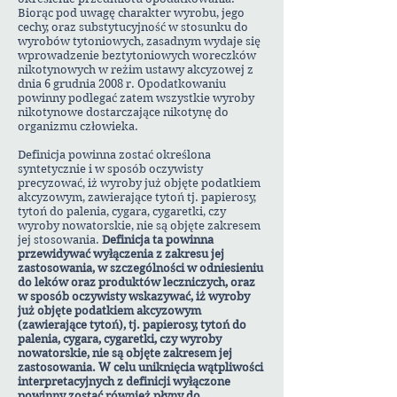
Biorąc pod uwagę charakter wyrobu, jego
cechy, oraz substytucyjność w stosunku do
wyrobów tytoniowych, zasadnym wydaje się
wprowadzenie beztytoniowych woreczków
nikotynowych w reżim ustawy akcyzowej z
dnia 6 grudnia 2008 r. Opodatkowaniu
powinny podlegać zatem wszystkie wyroby
nikotynowe dostarczające nikotynę do
organizmu człowieka.
Definicja powinna zostać określona
syntetycznie i w sposób oczywisty
precyzować, iż wyroby już objęte podatkiem
akcyzowym, zawierające tytoń tj. papierosy,
tytoń do palenia, cygara, cygaretki, czy
wyroby nowatorskie, nie są objęte zakresem
jej stosowania.
Definicja ta powinna
przewidywać wyłączenia z zakresu jej
zastosowania, w szczególności w odniesieniu
do leków oraz produktów leczniczych, oraz
w sposób oczywisty wskazywać, iż wyroby
już objęte podatkiem akcyzowym
(zawierające tytoń), tj. papierosy, tytoń do
palenia, cygara, cygaretki, czy wyroby
nowatorskie, nie są objęte zakresem jej
zastosowania. W celu uniknięcia wątpliwości
interpretacyjnych z definicji wyłączone
powinny zostać również płyny do