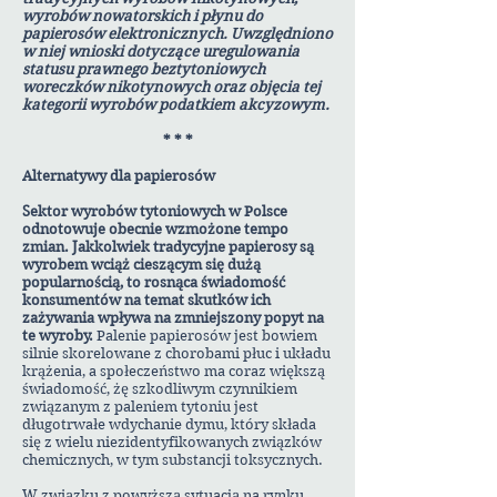
wyrobów nowatorskich i płynu do
papierosów elektronicznych. Uwzględniono
w niej wnioski dotyczące uregulowania
statusu prawnego beztytoniowych
woreczków nikotynowych oraz objęcia tej
kategorii wyrobów podatkiem akcyzowym.
* * *
Alternatywy dla papierosów
Sektor wyrobów tytoniowych w Polsce
odnotowuje obecnie wzmożone tempo
zmian. Jakkolwiek tradycyjne papierosy są
wyrobem wciąż cieszącym się dużą
popularnością, to rosnąca świadomość
konsumentów na temat skutków ich
zażywania wpływa na zmniejszony popyt na
te wyroby.
Palenie papierosów jest bowiem
silnie skorelowane z chorobami płuc i układu
krążenia, a społeczeństwo ma coraz większą
świadomość, żę szkodliwym czynnikiem
związanym z paleniem tytoniu jest
długotrwałe wdychanie dymu, który składa
się z wielu niezidentyfikowanych związków
chemicznych, w tym substancji toksycznych.
W związku z powyższą sytuacją na rynku