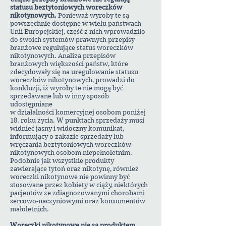
statusu beztytoniowych woreczków
nikotynowych.
Ponieważ wyroby te są
powszechnie dostępne w wielu państwach
Unii Europejskiej, część z nich wprowadziło
do swoich systemów prawnych przepisy
branżowe regulujące status woreczków
nikotynowych. Analiza przepisów
branżowych większości państw, które
zdecydowały się na uregulowanie statusu
woreczków nikotynowych, prowadzi do
konkluzji, iż wyroby te nie mogą być
sprzedawane lub w inny sposób
udostępniane
w działalności komercyjnej osobom poniżej
18. roku życia. W punktach sprzedaży musi
widnieć jasny i widoczny komunikat,
informujący o zakazie sprzedaży lub
wręczania beztytoniowych woreczków
nikotynowych osobom niepełnoletnim.
Podobnie jak wszystkie produkty
zawierające tytoń oraz nikotynę, również
woreczki nikotynowe nie powinny być
stosowane przez kobiety w ciąży, niektórych
pacjentów ze zdiagnozowanymi chorobami
sercowo-naczyniowymi oraz konsumentów
małoletnich.
Woreczki nikotynowe nie są produktem