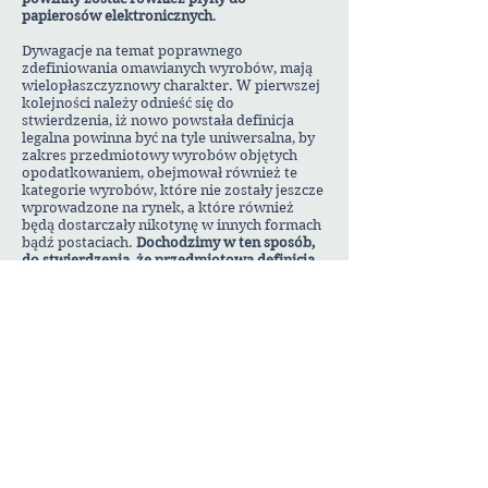
papierosów elektronicznych
.
Dywagacje na temat poprawnego
zdefiniowania omawianych wyrobów, mają
wielopłaszczyznowy charakter. W pierwszej
kolejności należy odnieść się do
stwierdzenia, iż nowo powstała definicja
legalna powinna być na tyle uniwersalna, by
zakres przedmiotowy wyrobów objętych
opodatkowaniem, obejmował również te
kategorie wyrobów, które nie zostały jeszcze
wprowadzone na rynek, a które również
będą dostarczały nikotynę w innych formach
bądź postaciach.
Dochodzimy w ten sposób,
do stwierdzenia, że przedmiotowa definicja
powinna zostać uregulowana zgodnie z
zasadami prawidłowej legislacji, elastycznie,
podatnie na dynamikę procesów prawnych,
gospodarczych, społecznych lub
politycznych. Konkludując, wskazać należy, iż
niezwykle istotna jest również eliminacja
ryzyka powstania szarej strefy w odniesieniu
do beztytoniowych woreczków
nikotynowych.
W celu prawidłowego określenia wyrobów
objętych podatkiem akcyzowym, kluczową
kwestią jest również ustalenie podstawy