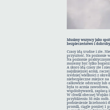
Musimy wszyscy jako społe
bezpieczeństwo i dobroby
Czasy idą trudne i złe. Ni
przyszłość. Na poziomie
Na poziomie praktycznym p
możemy być tylko bogatsi 
A skoro idą czasy złe i ni
najsilniejszej armii, rac
średniej wielkości z okr
niebezpieczne miejsce na 
całkowicie odstraszy lub 
była to armia zawodowa, 
współobywateli, zapłacą i
W chwili obecnej Wojsko P
przybliżeniu 38 mln osób.
podniesienie liczebności d
promili, ciągle poniżej 1