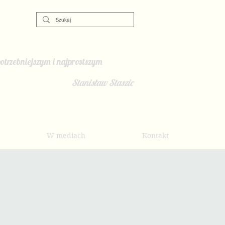
otrzebniejszym i najprostszym
Stanisław Staszic
W mediach
Kontakt