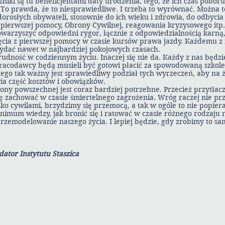
niki są tu beneficjentami daty urodzenia, tego, że ich czas poboru
. To prawda, że to niesprawiedliwe. I trzeba to wyrównać. Można t
orosłych obywateli, stosownie do ich wieku i zdrowia, do odbycia
pierwszej pomocy, Obrony Cywilnej, reagowania kryzysowego itp
warzyszyć odpowiedni rygor, łącznie z odpowiedzialnością karną,
zajęcia z pierwszej pomocy w czasie kursów prawa jazdy. Każdemu z 
zydać nawet w najbardziej pokojowych czasach.
rudność w codziennym życiu. Inaczej się nie da. Każdy z nas będzi
pracodawcy będą musieli być gotowi płacić za spowodowaną szkol
ego tak ważny jest sprawiedliwy podział tych wyrzeczeń, aby na 
ia część kosztów i obowiązków.
ny powszechnej jest coraz bardziej potrzebne. Przecież przytłacz
się zachować w czasie śmiertelnego zagrożenia. Wróg raczej nie pr
lko cywilami, brzydzimy się przemocą, a tak w ogóle to nie popier
inimum wiedzy, jak bronić się i ratować w czasie różnego rodzaju
rzemodelowanie naszego życia. I lepiej będzie, gdy zrobimy to sami
dator Instytutu Staszica