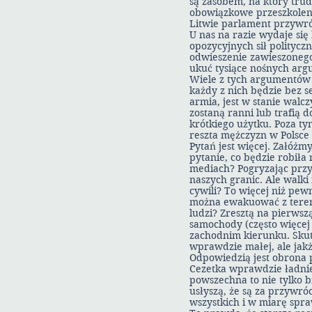
są zasobem, na który trud
obowiązkowe przeszkolenie
Litwie parlament przywróc
U nas na razie wydaje się
opozycyjnych sił polityc
odwieszenie zawieszonego
ukuć tysiące nośnych ar
Wiele z tych argumentów z
każdy z nich będzie bez 
armia, jest w stanie walc
zostaną ranni lub trafią 
krótkiego użytku. Poza ty
reszta mężczyzn w Polsce
Pytań jest więcej. Załóżm
pytanie, co będzie robiła 
mediach? Pogryzając przy
naszych granic. Ale walki
cywili? To więcej niż pewn
można ewakuować z terenu
ludzi? Zresztą na pierwsz
samochody (często więcej 
zachodnim kierunku. Skute
wprawdzie małej, ale jak
Odpowiedzią jest obrona 
Cezetka wprawdzie ładnie 
powszechna to nie tylko b
usłyszą, że są za przywró
wszystkich i w miarę spr