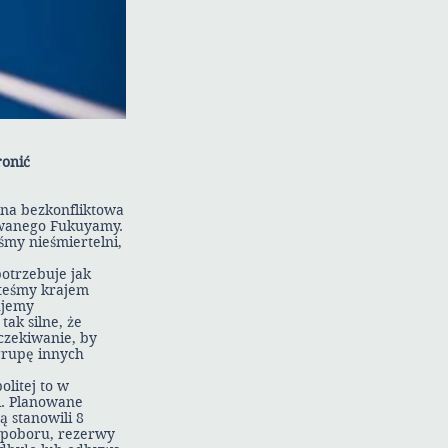
ronić
lana bezkonfliktowa
owanego Fukuyamy.
śmy nieśmiertelni,
potrzebuje jak
esteśmy krajem
ujemy
tak silne, że
czekiwanie, by
grupę innych
olitej to w
ji. Planowane
ą stanowili 8
i poboru, rezerwy