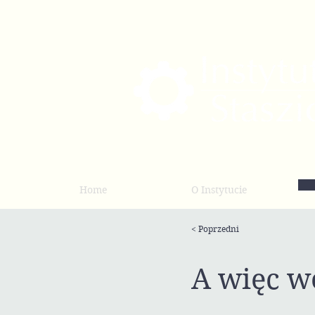
Home
O Instytucie
< Poprzedni
A więc w