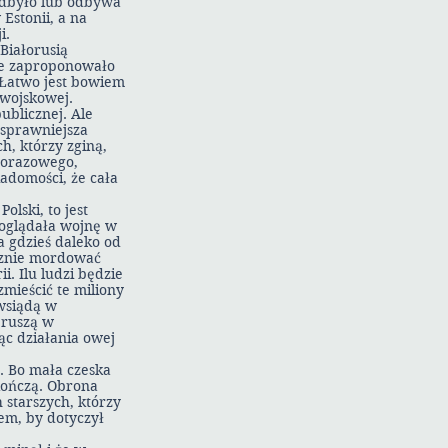
 odbyło lub odbywa
Estonii, a na
i.
 Białorusią
ie zaproponowało
 Łatwo jest bowiem
wojskowej.
ublicznej. Ale
jsprawniejsza
h, którzy zginą,
dnorazowego,
iadomości, że cała
lski, to jest
, oglądała wojnę w
a gdzieś daleko od
acznie mordować
i. Ilu ludzi będzie
mieścić te miliony
 wsiądą w
 ruszą w
ąc działania owej
. Bo mała czeska
kończą. Obrona
 starszych, którzy
tem, by dotyczył