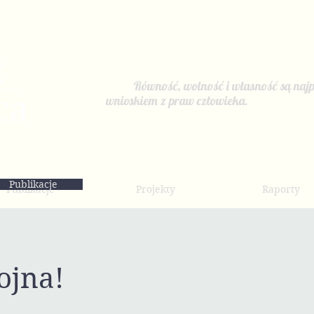
Równość, wolność i własność są najp
wnioskiem z praw człowieka.
Publikacje
Publikacje
Projekty
Raporty
ojna!