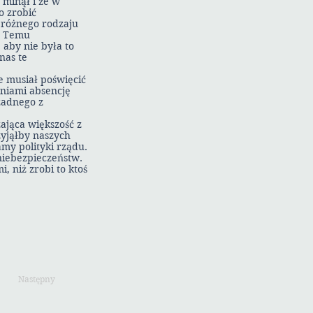
 minął i że w
o zrobić
 różnego rodzaju
. Temu
 aby nie była to
nas te
e musiał poświęcić
eniami absencję
żadnego z
ająca większość z
zyjąłby naszych
amy polityki rządu.
 niebezpieczeństw.
, niż zrobi to ktoś
Następny