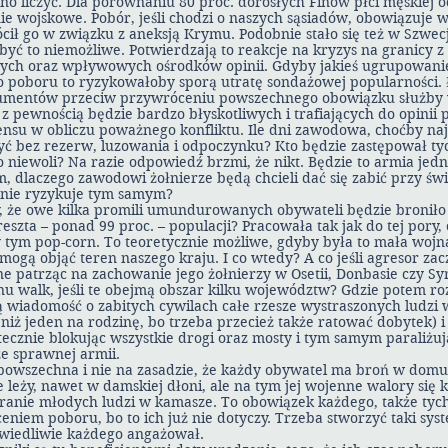
no liczyć. Dla porównaniu 80 proc. dorosłych Finów płci męskiej
 wojskowe. Pobór, jeśli chodzi o naszych sąsiadów, obowiązuje w 
ił go w związku z aneksją Krymu. Podobnie stało się też w Szwecj
 być to niemożliwe. Potwierdzają to reakcje na kryzys na granicy z
znych oraz wpływowych ośrodków opinii. Gdyby jakieś ugrupowan
 poboru to ryzykowałoby sporą utratę sondażowej popularności.
gumentów przeciw przywróceniu powszechnego obowiązku służby 
 pewnością będzie bardzo błyskotliwych i trafiających do opinii p
sensu w obliczu poważnego konfliktu. Ile dni zawodowa, choćby na
zyć bez rezerw, luzowania i odpoczynku? Kto będzie zastępował tyc
do niewoli? Na razie odpowiedź brzmi, że nikt. Będzie to armia je
m, dlaczego zawodowi żołnierze będą chcieli dać się zabić przy św
 nie ryzykuje tym samym?
y, że owe kilka promili umundurowanych obywateli będzie broniło Po
reszta – ponad 99 proc. – populacji? Pracowała tak jak do tej pory
 tym pop-corn. To teoretycznie możliwe, gdyby była to mała wojn
 mogą objąć teren naszego kraju. I co wtedy? A co jeśli agresor z
e patrząc na zachowanie jego żołnierzy w Osetii, Donbasie czy Syri
 walk, jeśli te obejmą obszar kilku województw? Gdzie potem roz
ą wiadomość o zabitych cywilach całe rzesze wystraszonych ludzi
niż jeden na rodzinę, bo trzeba przecież także ratować dobytek) i
cznie blokując wszystkie drogi oraz mosty i tym samym paraliżuj
że sprawnej armii.
powszechna i nie na zasadzie, że każdy obywatel ma broń w domu
leży, nawet w damskiej dłoni, ale na tym jej wojenne walory się 
ranie młodych ludzi w kamasze. To obowiązek każdego, także tych
ceniem poboru, bo to ich już nie dotyczy. Trzeba stworzyć taki sys
awiedliwie każdego angażował.