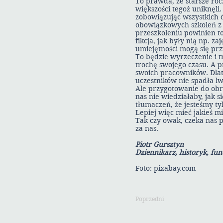
To prawda, że starsze rocz
większości tegoż uniknęli
zobowiązując wszystkich d
obowiązkowych szkoleń z 
przeszkoleniu powinien to
fikcja, jak były nią np. 
umiejętności mogą się pr
To będzie wyrzeczenie i t
trochę swojego czasu. A 
swoich pracowników. Dlat
uczestników nie spadła lw
Ale przygotowanie do obro
nas nie wiedziałaby, jak 
tłumaczeń, że jesteśmy ty
Lepiej więc mieć jakieś m
Tak czy owak, czeka nas p
za nas.
Piotr Gursztyn
Dziennikarz, historyk, fun
Foto: pixabay.com
Poprzedni