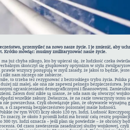
czeństwo, przemyśleć na nowo nasze życie. I je zmienić, aby uch
t. Krótko mówiąc: musimy zmilitaryzować nasze życie.
e ma już chyba nikogo, kto by upierał się, że ludzkość czeka świet
 werbalnym skończył się głupkowaty optymizm w stylu zwulgaryz
rawie wszyscy postępują w myśl zasady, że jakoś to będzie, jeste
i nikt nam niczego nie zabierze.
emiłe, to trzeba też rezygnować z beztroskiego trybu życia. Polska 
zej dużej niż małej, ale ona nie zapewni pełnego bezpieczeństwa. J
eślonymi ograniczeniami demograficznymi i finansowymi. Zamieszk
ziemi. Zatem dość nikłe są szanse, że uda nam się stworzyć wojsko 
odpędzi wszelkie zakusy. Zwłaszcza, że na razie towarzyszy temu o
a nie powszechna. Czyli obowiązuje plan, że obywatele wynajmą 
m, a ci zapewnią bezpieczeństwo pozostałej masie ludności.
olskie (w tym WOT) liczy około 120 tys. ludzi. Ludność Rzeczyposp
 To znaczy, że około 3 promili ludzi ma bronić całą resztę populac
o 300 tys. ludzi oznacza – jeśli plan się powiedzie – że obrońcy będ
 procenta. Od czasu zawieszenia zasadniczej służby wojskowej, czyl