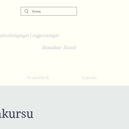
otrzebniejszym i najprostszym
Stanisław Staszic
W mediach
Kontakt
nkursu