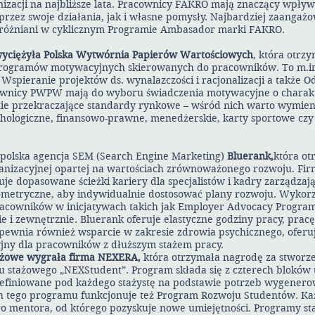
nizacji na najbliższe lata. Pracownicy FAKRO mają znaczący wpły
przez swoje działania, jak i własne pomysły. Najbardziej zaangażo
różniani w cyklicznym Programie Ambasador marki FAKRO.
wyciężyła Polska Wytwórnia Papierów Wartościowych
, która
otrzy
rogramów motywacyjnych skierowanych do pracowników. To m.i
Wspieranie projektów ds. wynalazczości i racjonalizacji a także Od
ownicy PWPW mają do wyboru świadczenia motywacyjne o charak
ie przekraczające standardy rynkowe – wśród nich warto wymien
hologiczne, finansowo-prawne, menedżerskie, karty sportowe czy 
polska agencja SEM (Search Engine Marketing)
Bluerank,
która o
ganizacyjnej opartej na wartościach zrównoważonego rozwoju. Fir
je dopasowane ścieżki kariery dla specjalistów i kadry zarządzają
ometryczne, aby indywidualnie dostosować plany rozwoju. Wykorz
acowników w inicjatywach takich jak Employer Advocacy Progra
 i zewnętrznie. Bluerank oferuje elastyczne godziny pracy, pra
Zapewnia również wsparcie w zakresie zdrowia psychicznego, ofer
yjny dla pracowników z dłuższym stażem pracy.
ażowe wygrała firma NEXERA,
która
otrzymała nagrodę za stworz
stażowego „NEXStudent”. Program składa się z czterech bloków 
definiowane pod każdego stażystę na podstawie potrzeb wygener
 tego programu funkcjonuje też Program Rozwoju Studentów. Każd
 mentora, od którego pozyskuje nowe umiejętności. Programy st