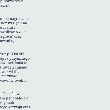
uje nowoczesne
okoleń
została nagrodzona
, bez względu na
osobami z
acowników AMS to
egracji” oraz
żowani są
odziny STERNIK
,
iejsca przyjaznego
ów. Działania te
le uwzględnianie
stworzył dla
ą otrzymać
howawców swoich
 filozofii GO
em jest dbałość o
 w sposób
onego Rozwoju oraz