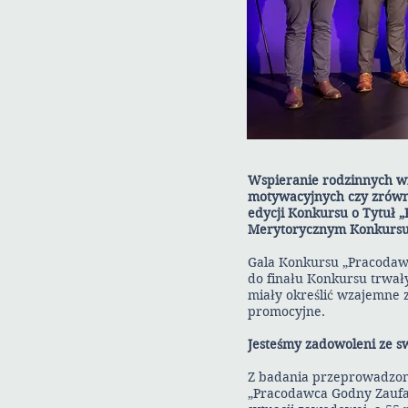
Wspieranie rodzinnych wi
motywacyjnych czy zrówno
edycji Konkursu o Tytuł
Merytorycznym Konkursu b
Gala Konkursu „Pracodawc
do finału Konkursu trwały
miały określić wzajemne 
promocyjne.
Jesteśmy zadowoleni ze s
Z badania przeprowadzon
„Pracodawca Godny Zaufan