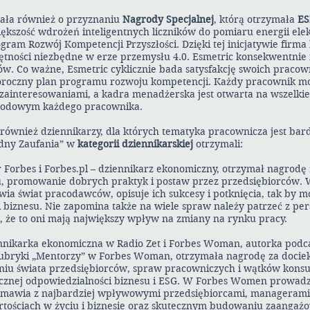
ała również o przyznaniu
Nagrody Specjalnej
, którą otrzymała
ES
kszość wdrożeń inteligentnych liczników do pomiaru energii elek
ram Rozwój Kompetencji Przyszłości. Dzięki tej inicjatywie firma
jętności niezbędne w erze przemysłu 4.0. Esmetric konsekwentnie
w. Co ważne, Esmetric cyklicznie bada satysfakcję swoich pracown
oroczny plan programu rozwoju kompetencji. Każdy pracownik mo
zainteresowaniami, a kadra menadżerska jest otwarta na wszelkie
wodowym każdego pracownika.
ównież dziennikarzy, dla których tematyka pracownicza jest bard
dny Zaufania” w
kategorii dziennikarskiej
otrzymali:
r Forbes i Forbes.pl – dziennikarz ekonomiczny, otrzymał nagrod
u, promowanie dobrych praktyk i postaw przez przedsiębiorców.
ia świat pracodawców, opisuje ich sukcesy i potknięcia, tak by mog
i biznesu. Nie zapomina także na wiele spraw należy patrzeć z pe
, że to oni mają największy wpływ na zmiany na rynku pracy.
nnikarka ekonomiczna w Radio Zet i Forbes Woman, autorka podca
ubryki „Mentorzy” w Forbes Woman, otrzymała nagrodę za dociek
iu świata przedsiębiorców, spraw pracowniczych i wątków konsu
cznej odpowiedzialności biznesu i ESG. W Forbes Women prowadzi
zmawia z najbardziej wpływowymi przedsiębiorcami, managerami
rtościach w życiu i biznesie oraz skutecznym budowaniu zaanga