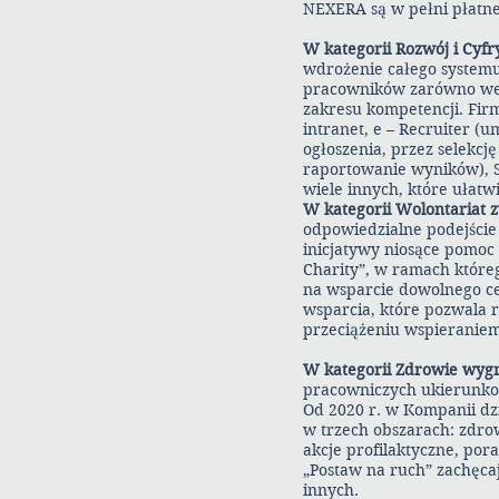
NEXERA są w pełni płatne
W kategorii Rozwój i Cyf
wdrożenie całego systemu
pracowników zarówno wewn
zakresu kompetencji. Firm
intranet, e – Recruiter 
ogłoszenia, przez selekc
raportowanie wyników), S
wiele innych, które ułatw
W kategorii Wolontariat z
odpowiedzialne podejście
inicjatywy niosące pomoc
Charity”, w ramach które
na wsparcie dowolnego ce
wsparcia, które pozwala 
przeciążeniu wspieraniem
W kategorii Zdrowie wyg
pracowniczych ukierunkow
Od 2020 r. w Kompanii dz
w trzech obszarach: zdro
akcje profilaktyczne, por
„Postaw na ruch” zachęcaj
innych.