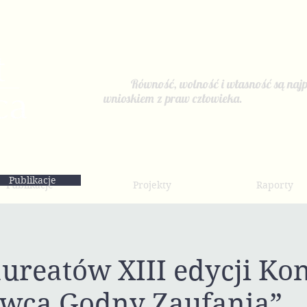
Równość, wolność i własność są najp
wnioskiem z praw człowieka.
Publikacje
Publikacje
Projekty
Raporty
ureatów XIII edycji Ko
wca Godny Zaufania”