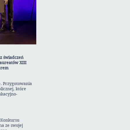
rz świadczeń
aureatów XIII
erem
e. Przygotowania
licznej, które
ukacyjno-
i Konkursu
na ze swojej