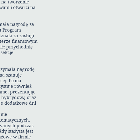
w na tworzenie
wani i otwarci na
mała nagrodę za
n Program
znaki za zasługi
terze finansowym
ić: przychodnię
sekcje
trzymała nagrodę
ma szanuje
cej. Firma
ystuje również
mme, prezentując
cę hybrydową oraz
uje dodatkowe dni
enie
tematycznych,
owanych podczas
y stażysta jest
ażowe w firmie