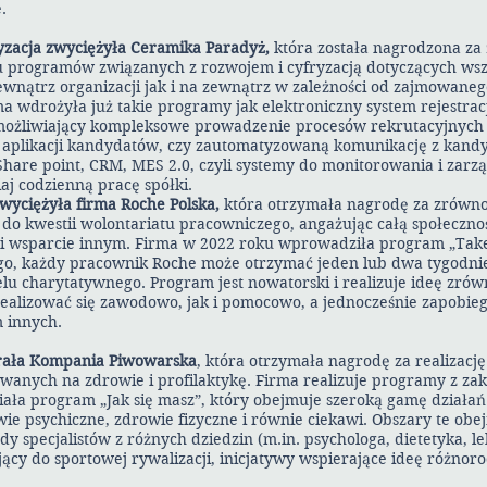
.
ryzacja zwyciężyła Ceramika Paradyż,
która
została nagrodzona za
 programów związanych z rozwojem i cyfryzacją dotyczących wsz
ątrz organizacji jak i na zewnątrz w zależności od zajmowanego
a wdrożyła już takie programy jak elektroniczny system rejestracj
(umożliwiający kompleksowe prowadzenie procesów rekrutacyjnych 
ję aplikacji kandydatów, czy zautomatyzowaną komunikację z kand
hare point, CRM, MES 2.0, czyli systemy do monitorowania i zarzą
iaj codzienną pracę spółki.
wyciężyła firma Roche Polska,
która
otrzymała nagrodę za zrówn
 do kwestii wolontariatu pracowniczego, angażując całą społeczn
 i wsparcie innym. Firma w 2022 roku wprowadziła program „Tak
go, każdy pracownik Roche może otrzymać jeden lub dwa tygodni
lu charytatywnego. Program jest nowatorski i realizuje ideę zr
realizować się zawodowo, jak i pomocowo, a jednocześnie zapobieg
 innych.
rała Kompania Piwowarska
, która otrzymała nagrodę za realizac
anych na zdrowie i profilaktykę. Firma realizuje programy z zak
iała program „Jak się masz”, który obejmuje szeroką gamę dział
wie psychiczne, zdrowie fizyczne i równie ciekawi. Obszary te ob
ady specjalistów z różnych dziedzin (m.in. psychologa, dietetyka, 
ący do sportowej rywalizacji, inicjatywy wspierające ideę różnoro