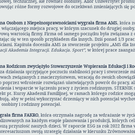
owej, technicznej, ale również osobistej. Alior Uniwersytet prom
owując różne formy rozwojowe do oczekiwań zmieniających się p
azna Osobom z Niepełnosprawnościami wygrała firma AMS
, która 
 włączającego miejsca pracy, w którym szacunek do drugiej osoby
awową wartością firmy. Firma od samego początku była związana z 
tając się w ten sposób przykładem dla innych. Dziś ponad 1/3 pr
ciami. Kapituła doceniła AMS za stworzenie projektu „AMS dla Int
cji Akademia Integracji. Edukacja. Sport”,
w której prace zaanga
zna Rodzicom zwyciężyło Stowarzyszenie Wspierania Edukacji i R
za działania sprzyjające poczuciu stabilności pracy i stworzenie m
rwach związanych z macierzyństwem, wracają do swoich obowiązk
o poprzez wdrożenie rozwiązań ułatwiających powrót do pracy, a
nienia i wsparcie w łączeniu pracy z życiem rodzinnym. STERNIK 
kt pt. Kursy Akademii Familijnej, w ramach którego rodzice mog
ebują, aby w pełni wykorzystać drzemiący w nich potencjał wyc
 osobisty i rodzinny potencjał.
ygrała firma FAKRO
, która
otrzymała nagrodę
za wdrażanie w życie
lizowanych na każdym etapie planowania i produkcji, których cel
pszą przyszłość naszych dzieci. W raporcie ESG za rok 2022 firma
nteresariuszom swoją strategię działania w kierunku Zrównoważ