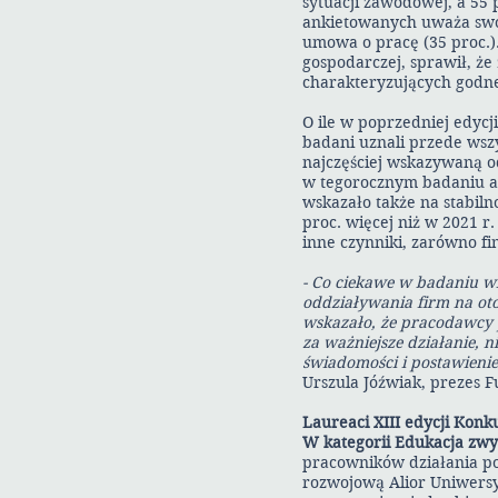
sytuacji zawodowej, a 55 
ankietowanych uważa swoj
umowa o pracę (35 proc.)
gospodarczej, sprawił, że
charakteryzujących godn
O ile w poprzedniej edycj
badani uznali przede wsz
najczęściej wskazywaną o
w tegorocznym badaniu aż 
wskazało także na stabiln
proc. więcej niż w 2021 r
inne czynniki, zarówno fi
- Co ciekawe w badaniu w
oddziaływania firm na ot
wskazało, że pracodawcy 
za ważniejsze działanie, 
świadomości i postawienie
Urszula Jóźwiak, prezes 
Laureaci XIII edycji Kon
W kategorii Edukacja zwy
pracowników działania pod
rozwojową Alior Uniwersyt