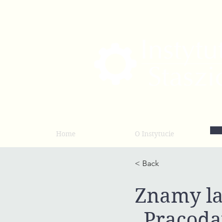
Home
O Instytucie
< Back
Znamy la
„Pracoda