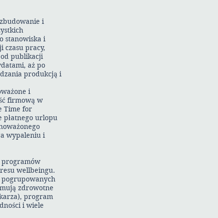
 zbudowanie i
ystkich
 stanowiska i
i czasu pracy,
od publikacji
ydatami, aż po
dzania produkcją i
oważone i
ość firmową w
e Time for
e płatnego urlopu
ównoważonego
a wypaleniu i
ję programów
resu wellbeingu.
ań pogrupowanych
ejmują zdrowotne
lekarza), program
dności i wiele