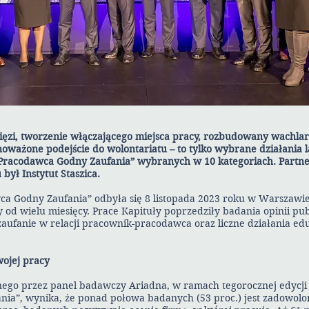
ęzi, tworzenie włączającego miejsca pracy, rozbudowany wachla
ważone podejście do wolontariatu – to tylko wybrane działania l
 „Pracodawca Godny Zaufania” wybranych w 10 kategoriach. Partn
ył Instytut Staszica.
a Godny Zaufania” odbyła się 8 listopada 2023 roku w Warszawi
 od wielu miesięcy. Prace Kapituły poprzedziły badania opinii pub
zaufanie w relacji pracownik-pracodawca oraz liczne działania ed
wojej pracy
ego przez panel badawczy Ariadna, w ramach tegorocznej edycj
ia”, wynika, że ponad połowa badanych (53 proc.) jest zadowolo