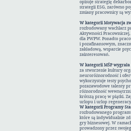
opisuje strategię dekarbo
strategii ESG, zarówno po
zmiany pracownicy są wy
W kategorii Motywacja z
rozbudowany wachlarz p
Aktywności Pracowniczej, 
dla PWPW. Ponadto prac
i pozafinansowym, znaczn
zakładową, wsparcie psyc
zainteresowań.
W kategorii MŚP wygrała
za stworzenie kultury or
neuroróżnorodność i oferu
wykorzystuje testy psych
pozazawodowe talenty pr
różnorodność wewnętrznie
krótszą pracę w piątki. 
urlopu i urlop regenerac
W kategorii Programy St
rozbudowanego programu 
które są indywidualnie z
gry biznesowej. W ramach
prowadzony przez swojego