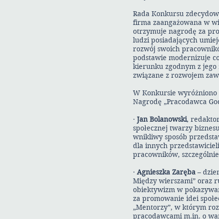
Rada Konkursu zdecydow
firma zaangażowana w wię
otrzymuje nagrodę za prog
ludzi posiadających umie
rozwój swoich pracownikó
podstawie modernizuje c
kierunku zgodnym z jego 
związane z rozwojem za
W Konkursie wyróżniono r
Nagrodę „Pracodawca Go
·
Jan Bolanowski
, redakto
społecznej twarzy biznes
wnikliwy sposób przedstaw
dla innych przedstawiciel
pracowników, szczególnie
·
Agnieszka Zaręba
– dzie
Między wierszami” oraz r
obiektywizm w pokazywan
za promowanie idei społe
„Mentorzy”, w którym ro
pracodawcami m.in. o wa