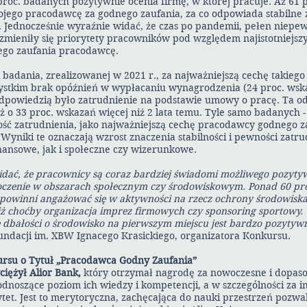
proc. badanych pozytywnie ocenia firmę, w której pracuje. Aż 61 
ego pracodawcę za godnego zaufania, za co odpowiada stabilne z
. Jednocześnie wyraźnie widać, że czas po pandemii, pełen niepe
 zmieniły się priorytety pracowników pod względem najistotniejszy
ego zaufania pracodawcę.
i badania, zrealizowanej w 2021 r., za najważniejszą cechę takie
ystkim brak opóźnień w wypłacaniu wynagrodzenia (24 proc. wska
dpowiedzią było zatrudnienie na podstawie umowy o pracę. Ta o
o 33 proc. wskazań więcej niż 2 lata temu. Tyle samo badanych - 
ość zatrudnienia, jako najważniejszą cechę pracodawcy godnego za
. Wyniki te oznaczają wzrost znaczenia stabilności i pewności zatr
nansowe, jak i społeczne czy wizerunkowe.
idać, że pracownicy są coraz bardziej świadomi możliwego pozyt
oczenie w obszarach społecznym czy środowiskowym. Ponad 60 pr
powinni angażować się w aktywności na rzecz ochrony środowiska.
niż choćby organizacja imprez firmowych czy sponsoring sportowy.
 dbałości o środowisko na pierwszym miejscu jest bardzo pozytyw
Fundacji im. XBW Ignacego Krasickiego, organizatora Konkursu.
kursu o Tytuł „Pracodawca Godny Zaufania”
ciężył Alior Bank,
który otrzymał nagrodę za nowoczesne i dopas
noszące poziom ich wiedzy i kompetencji, a w szczególności za i
et. Jest to merytoryczna, zachęcająca do nauki przestrzeń pozwa