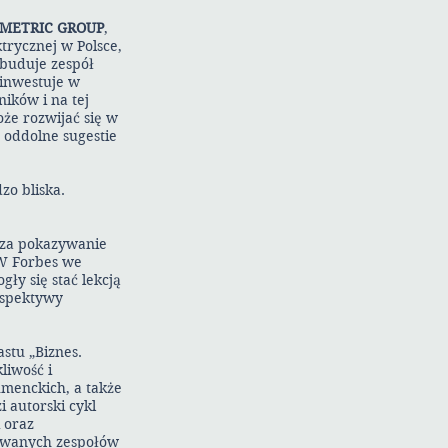
METRIC GROUP
,
trycznej w Polsce,
 buduje zespół
 inwestuje w
ików i na tej
że rozwijać się w
 oddolne sugestie
zo bliska.
ę za pokazywanie
 W Forbes we
ły się stać lekcją
rspektywy
stu „Biznes.
liwość i
menckich, a także
 autorski cykl
 oraz
żowanych zespołów