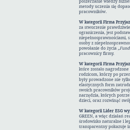
poszerzanie wiedzy biznes
metody uczenia się dopas
pracowników.
W kategorii Firma Przyj
za stworzenie prawdziwie
ograniczenia, jest podst
niepełnosprawnościami, s
osoby z niepełnosprawnoś
powołanie do życia
„Funda
pracownicy firmy.
W kategorii Firma Przyja
które zostało nagrodzone 
rodzicom, którzy po prze
były prowadzone nie tylk
elastycznych form zatrud
swoich pracowników proje
narzędzia, których potrz
dzieci, oraz rozwinąć swój
W kategorii Lider ESG w
GREEN, a więc działań rea
środowisko naturalne i le
transparentny pokazuje i