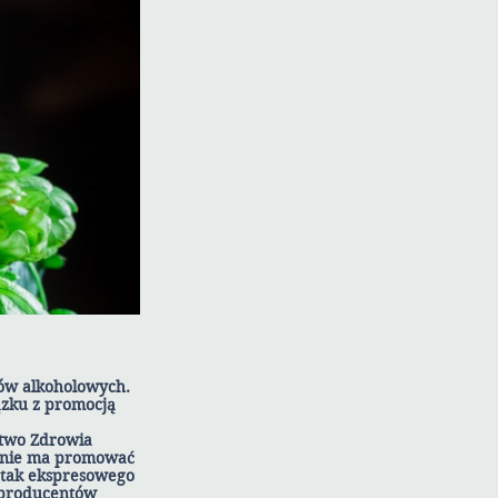
ów alkoholowych.
ązku z promocją
stwo Zdrowia
malnie ma promować
 tak ekspresowego
e producentów