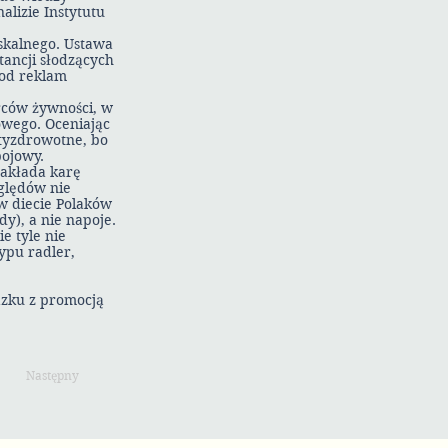
alizie Instytutu
skalnego. Ustawa
ancji słodzących
 od reklam
rców żywności, w
owego. Oceniając
ntyzdrowotne, bo
pojowy.
nakłada karę
ględów nie
w diecie Polaków
dy), a nie napoje.
e tyle nie
ypu radler,
ązku z promocją
Następny