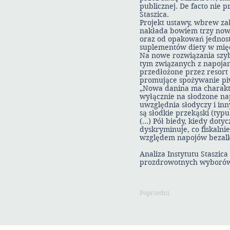
publicznej. De facto nie 
Staszica.
Projekt ustawy, wbrew za
nakłada bowiem trzy nowe
oraz od opakowań jednos
suplementów diety w mię
Na nowe rozwiązania szy
tym związanych z napojam
przedłożone przez resort 
promujące spożywanie piw
„Nowa danina ma charakter
wyłącznie na słodzone na
uwzględnia słodyczy i i
są słodkie przekąski (typ
(…) Pół biedy, kiedy doty
dyskryminuje, co fiskalni
względem napojów bezalk
Analiza Instytutu Staszi
prozdrowotnych wyboró
Poprzedni