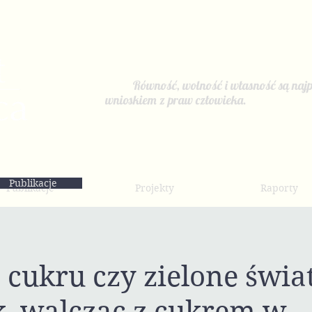
Równość, wolność i własność są najp
wnioskiem z praw człowieka.
Publikacje
Publikacje
Projekty
Raporty
cukru czy zielone świat
k, walcząc z cukrem w