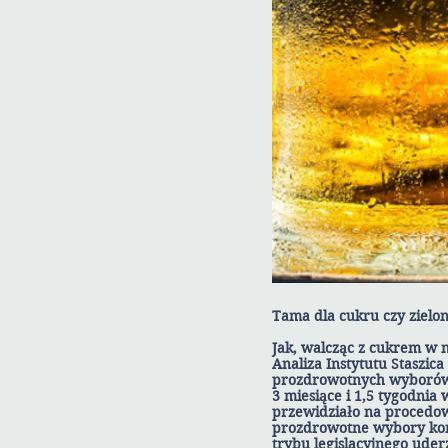
Tama dla cukru czy zielon
Jak, walcząc z cukrem w
Analiza Instytutu Staszi
prozdrowotnych wyboró
3 miesiące i 1,5 tygodni
przewidziało na procedow
prozdrowotne wybory kon
trybu legislacyjnego ude