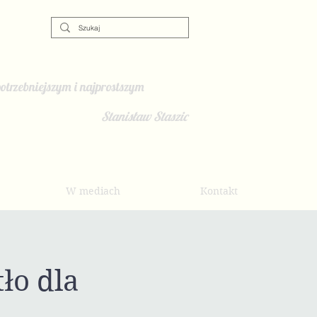
otrzebniejszym i najprostszym
Stanisław Staszic
W mediach
Kontakt
ło dla