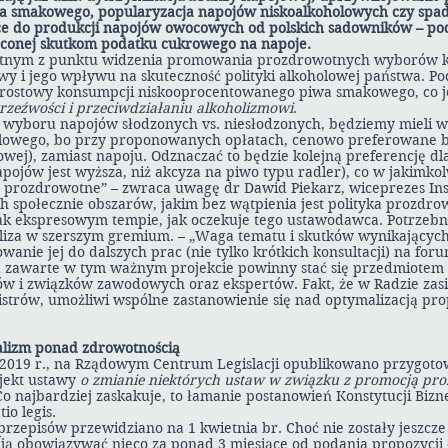
wa smakowego, popularyzacja napojów niskoalkoholowych czy spa
 do produkcji napojów owocowych od polskich sadowników – podk
ięconej skutkom podatku cukrowego na napoje.
totnym z punktu widzenia promowania prozdrowotnych wyborów 
awy i jego wpływu na skuteczność polityki alkoholowej państwa. P
rostowy konsumpcji niskooprocentowanego piwa smakowego, co je
zeźwości i przeciwdziałaniu alkoholizmowi
.
 wyboru napojów słodzonych vs. niesłodzonych, będziemy mieli 
olowego, bo przy proponowanych opłatach, cenowo preferowane b
owej), zamiast napoju. Odznaczać to będzie kolejną preferencję dl
pojów jest wyższa, niż akcyza na piwo typu radler), co w jakimko
e prozdrowotne” – zwraca uwagę dr Dawid Piekarz, wiceprezes Inst
 społecznie obszarów, jakim bez wątpienia jest polityka prozdro
k ekspresowym tempie, jak oczekuje tego ustawodawca. Potrzebna
aliza w szerszym gremium. – „Waga tematu i skutków wynikających
owanie jej do dalszych prac (nie tylko krótkich konsultacji) na fo
 zawarte w tym ważnym projekcie powinny stać się przedmiotem a
ców i związków zawodowych oraz ekspertów. Fakt, że w Radzie zas
istrów, umożliwi wspólne zastanowienie się nad optymalizacją p
skalizm ponad zdrowotnością
 2019 r., na Rządowym Centrum Legislacji opublikowano przygot
jekt ustawy
o zmianie niektórych ustaw w związku z promocją pr
Co najbardziej zaskakuje, to łamanie postanowień Konstytucji Bizn
io legis.
rzepisów przewidziano na 1 kwietnia br. Choć nie zostały jeszcze
ją obowiązywać nieco za ponad 3 miesiące od podania propozycji