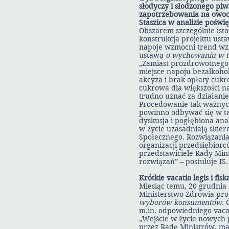
słodyczy i słodzonego pi
zapotrzebowania na owoce
Staszica w analizie pośw
Obszarem szczególnie is
konstrukcja projektu ust
napoje wzmocni trend wz
ustawą
o wychowaniu w tr
„Zamiast prozdrowotnego
miejsce napoju bezalkoh
akcyza i brak opłaty cukr
cukrowa dla większości na
trudno uznać za działani
Procedowanie tak ważnych
powinno odbywać się w ta
dyskusja i pogłębiona an
w życie uzasadniają skier
Społecznego. Rozwiązania
organizacji przedsiębior
przedstawiciele Rady Min
rozwiązań” – postuluje IS.
Krótkie vacatio legis i fi
Miesiąc temu, 20 grudnia
Ministerstwo Zdrowia pro
wyborów konsumentów
. 
m.in. odpowiedniego vacat
„Wejście w życie nowych p
przez Radę Ministrów, ma