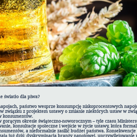
e światło dla piwa?
 napojach, państwo wesprze konsumpcję niskoprocentowych napoj
ca w związku z projektem ustawy o zmianie niektórych ustaw w zwi
w konsumentów.
a w gorącym okresie świąteczno-noworocznym – tyle czasu Minister
anie, konsultacje społeczne i wejście w życie ustawy, która for
sumentów, a nieformalnie zasilić budżet państwa. Konsekwencje
rzają już dziś: dyskryminacja branży napojowej, uprzywilejowani