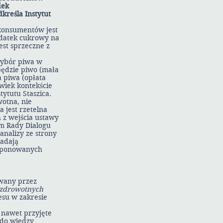
dek
reśla Instytut
konsumentów jest
odatek cukrowy na
st sprzeczne z
wybór piwa w
ędzie piwo (mała
a piwa (opłata
lwiek kontekście
ytutu Staszica.
wotna, nie
 jest rzetelna
 z wejścia ustawy
rum Rady Dialogu
nalizy ze strony
iadają
roponowanych
owany przez
ozdrowotnych
esu w zakresie
 nawet przyjęte
 do wiedzy