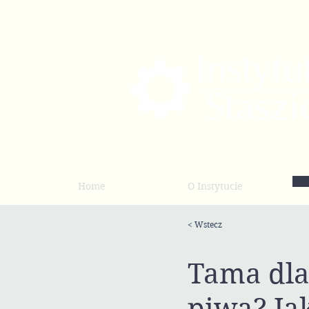
Home
O Instytucie
< Wstecz
Tama dla 
piwa? Ja