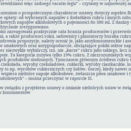
przewidziano więc żadnego vacatio legis” – czytamy w najnowszej an
łożeniom o prospołecznym charakterze ustawy, dotyczy aspektu fi
 opłaty: od wybranych napojów z dodatkiem cukru i innych subst
tkowych napojów alkoholowych o pojemności do 300 ml. Z daniny
dzyczasie zrezygnowano.
bko zareagowała praktycznie cała branża producentów i przetwó
i, a także producenci rolni, sadownicy i plantatorzy buraka cukr
zdrowia propozycje, należy ocenić je, jako antykonsumenckie i a
 smakowych oraz antygospodarcze, obciążające polski sektor na
 niezwykle wybiórczy, tzn. nie „karze” cukru jako takiego, lecz 
poje. Ta kategoria zużywa tylko 19% cukru. Z niezrozumiałych wz
nnych produktów słodzonych. Tymczasem głównym źródłem cukru 
u czekolada, wyroby czekoladowe, cukierki, wyroby ciastkarskie, lo
czy to np. wyrobów cukierniczych czy lodów. Gorzej, kiedy nawet ni
e wspiera niektóre napoje alkoholowe, zwłaszcza piwa smakowe i t
oholowych” – można przeczytać w raporcie IS.
ca w związku z projektem ustawy o zmianie niektórych ustaw w zwi
w konsumentów