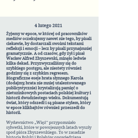
4 lutego 2021
Żyjemy w epoce, w której od pracowników
mediów oczekujemy nawet nie tego, by pisali
ciekawie, by dostarczali swoimi tekstami
refleksji i emocji – lecz by pisali przynajmniej
gramatycznie. A od czasów, gdy żył i pisał
Wacław Alfred Zbyszewski, minęło ledwie
kilka dekad. Przyzwyczailiśmy się do
szybkiego postępu, ale niestety również
godzimy się z szybkim regresem.
Biograficzne eseje brata słynnego Karola
(dodajmy, brata nie mniej utalentowanego
publicystycznie) krystalizują pamięć o
nietuzinkowych postaciach polskiej kultury i
historii dwudziestego wieku. Dokumentują
świat, który odszedł i są pisane stylem, który
w epoce klikbajtów również przeszedł do
historii.
Wydawnictwo „Więź” przypomniało
sylwetki, które w powojennych latach wyszły
spod pióra Zbyszewskiego. To w zasadzie
historia Polski i Polaków opowiedziana