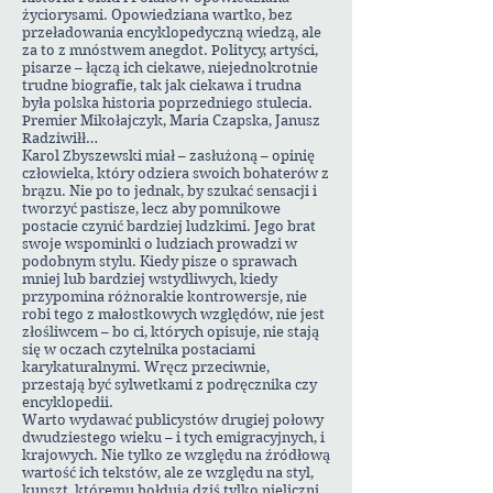
życiorysami. Opowiedziana wartko, bez
przeładowania encyklopedyczną wiedzą, ale
za to z mnóstwem anegdot. Politycy, artyści,
pisarze – łączą ich ciekawe, niejednokrotnie
trudne biografie, tak jak ciekawa i trudna
była polska historia poprzedniego stulecia.
Premier Mikołajczyk, Maria Czapska, Janusz
Radziwiłł…
Karol Zbyszewski miał – zasłużoną – opinię
człowieka, który odziera swoich bohaterów z
brązu. Nie po to jednak, by szukać sensacji i
tworzyć pastisze, lecz aby pomnikowe
postacie czynić bardziej ludzkimi. Jego brat
swoje wspominki o ludziach prowadzi w
podobnym stylu. Kiedy pisze o sprawach
mniej lub bardziej wstydliwych, kiedy
przypomina różnorakie kontrowersje, nie
robi tego z małostkowych względów, nie jest
złośliwcem – bo ci, których opisuje, nie stają
się w oczach czytelnika postaciami
karykaturalnymi. Wręcz przeciwnie,
przestają być sylwetkami z podręcznika czy
encyklopedii.
Warto wydawać publicystów drugiej połowy
dwudziestego wieku – i tych emigracyjnych, i
krajowych. Nie tylko ze względu na źródłową
wartość ich tekstów, ale ze względu na styl,
kunszt, któremu hołdują dziś tylko nieliczni.