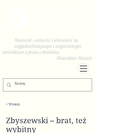
Równość, wolność i własność są
najpotrzebniejszym i najprostszym
wnioskiem z praw człowieka.
Stanisław Staszic
< Wstecz
Zbyszewski – brat, też
wybitny