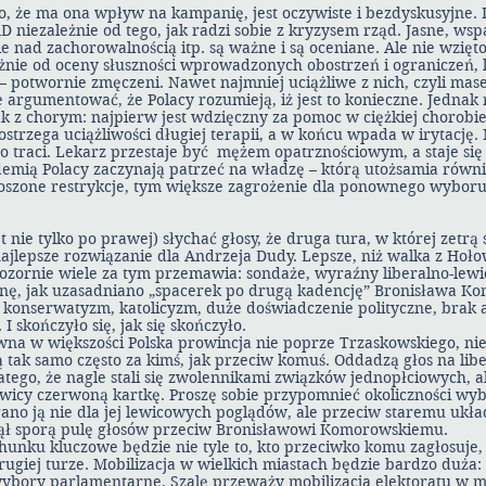
o, że ma ona wpływ na kampanię, jest oczywiste i bezdyskusyjne.
D niezależnie od tego, jak radzi sobie z kryzysem rząd. Jasne, wsp
 nad zachorowalnością itp. są ważne i są oceniane. Ale nie wzię
eżnie od oceny słuszności wprowadzonych obostrzeń i ograniczeń, l
– potwornie zmęczeni. Nawet najmniej uciążliwe z nich, czyli mas
e argumentować, że Polacy rozumieją, iż jest to konieczne. Jednak
k z chorym: najpierw jest wdzięczny za pomoc w ciężkiej chorobie
strzega uciążliwości długiej terapii, a w końcu wpada w irytację. 
 co traci. Lekarz przestaje być mężem opatrznościowym, a staje się
emią Polacy zaczynają patrzeć na władzę – którą utożsamia równ
oszone restrykcje, tym większe zagrożenie dla ponownego wyboru
 nie tylko po prawej) słychać głosy, że druga tura, w której zetrą 
ajlepsze rozwiązanie dla Andrzeja Dudy. Lepsze, niż walka z Hoło
zornie wiele za tym przemawia: sondaże, wyraźny liberalno-lew
nę, jak uzasadniano „spacerek po drugą kadencję” Bronisława K
 konserwatyzm, katolicyzm, duże doświadczenie polityczne, brak 
 skończyło się, jak się skończyło.
wna w większości Polska prowincja nie poprze Trzaskowskiego, n
tak samo często za kimś, jak przeciw komuś. Oddadzą głos na libe
tego, że nagle stali się zwolennikami związków jednopłciowych, al
wicy czerwoną kartkę. Proszę sobie przypomnieć okoliczności wy
no ją nie dla jej lewicowych poglądów, ale przeciw staremu ukła
ął sporą pulę głosów przeciw Bronisławowi Komorowskiemu.
unku kluczowe będzie nie tyle to, kto przeciwko komu zagłosuje, 
ugiej turze. Mobilizacja w wielkich miastach będzie bardzo duża: 
bory parlamentarne. Szalę przeważy mobilizacja elektoratu w m