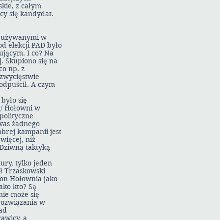
kie, z całym
cy się kandydat.
o używanymi w
d elekcji PAD było
ującym. I co? Na
. Skupiono się na
o np. z
zwycięstwie
odpuścił. A czym
było się
 / Hołowni w
polityczne
was żadnego
brej kampanii jest
więcej, niż
 Dziwną taktyką
ury, tylko jeden
ł Trzaskowski
mon Hołownia jako
ako kto? Są
nie może się
 rozwiązania w
ad
awicy, a