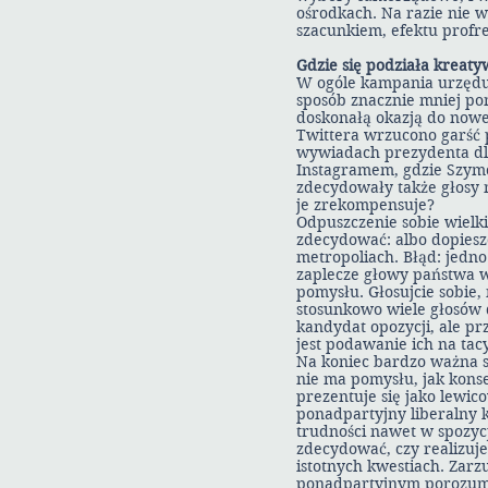
ośrodkach. Na razie nie 
szacunkiem, efektu profre
Gdzie się podziała kreat
W ogóle kampania urzędu
sposób znacznie mniej po
doskonałą okazją do nowe
Twittera wrzucono garść 
wywiadach prezydenta dla
Instagramem, gdzie Szymo
zdecydowały także głosy m
je zrekompensuje?
Odpuszczenie sobie wielki
zdecydować: albo dopiesz
metropoliach. Błąd: jedn
zaplecze głowy państwa 
pomysłu. Głosujcie sobie,
stosunkowo wiele głosów d
kandydat opozycji, ale pr
jest podawanie ich na ta
Na koniec bardzo ważna sp
nie ma pomysłu, jak kons
prezentuje się jako lewi
ponadpartyjny liberalny k
trudności nawet w spozyc
zdecydować, czy realizuje
istotnych kwestiach. Zar
ponadpartyjnym porozumi