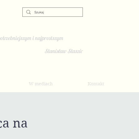
otrzebniejszym i najprostszym
Stanisław Staszic
W mediach
Kontakt
ca na