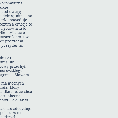
 Koronawirus
arcie
to pod uwagę
udzie są nimi – po
eczki, powoduje
 rozum a emocje to
 i gotów znieść
Nie myśli już o
 strażnikiem. I w
ież prezydent
 prezydenta.
się PAD i
wnią lub
icowy przechył
omorowskiego:
agresji… Słowem,
ie ma mocnych
rała, który
e dlatego, że chcą
boru obecnej
dowi. Tak, jak w
ale kto zdecyduje
pokazały to i
niejszych