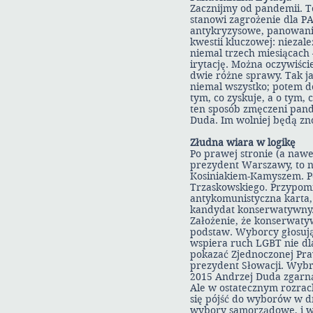
Zacznijmy od pandemii. T
stanowi zagrożenie dla PA
antykryzysowe, panowanie
kwestii kluczowej: niezal
niemal trzech miesiącach 
irytację. Można oczywiści
dwie różne sprawy. Tak ja
niemal wszystko; potem do
tym, co zyskuje, a o tym,
ten sposób zmęczeni pand
Duda. Im wolniej będą zn
Złudna wiara w logikę
Po prawej stronie (a nawet
prezydent Warszawy, to n
Kosiniakiem-Kamyszem. Po
Trzaskowskiego. Przypom
antykomunistyczna karta,
kandydat konserwatywny. I
Założenie, że konserwaty
podstaw. Wyborcy głosują 
wspiera ruch LGBT nie dla
pokazać Zjednoczonej Pra
prezydent Słowacji. Wybra
2015 Andrzej Duda zgarn
Ale w ostatecznym rozrach
się pójść do wyborów w dr
wybory samorządowe, i wy