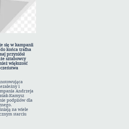
je się w kampanii
 do końca trafna
maj przyniósł
 że sztabowcy
nież większość
eczeństwa
odnotowująca
ezależny i
kampania Andrzeja
iniak-Kamysz
nie podpisów dla
znego.
niają na wiele
ecznym starciu