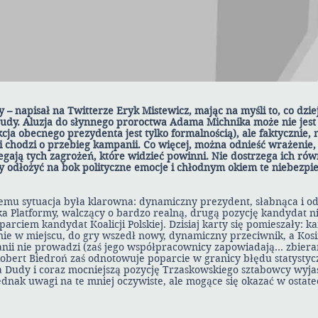
 – napisał na Twitterze Eryk Mistewicz, mając na myśli to, co dzie
udy. Aluzja do słynnego proroctwa Adama Michnika może nie jest
kcja obecnego prezydenta jest tylko formalnością), ale faktycznie, 
i chodzi o przebieg kampanii. Co więcej, można odnieść wrażenie,
gają tych zagrożeń, które widzieć powinni. Nie dostrzega ich rów
odłożyć na bok polityczne emocje i chłodnym okiem te niebezpi
 temu sytuacja była klarowna: dynamiczny prezydent, słabnąca i 
a Platformy, walczący o bardzo realną, drugą pozycję kandydat ni
arciem kandydat Koalicji Polskiej. Dzisiaj karty się pomieszały: 
e w miejscu, do gry wszedł nowy, dynamiczny przeciwnik, a Kos
nii nie prowadzi (zaś jego współpracownicy zapowiadają… zbiera
Robert Biedroń zaś odnotowuje poparcie w granicy błędu statystyc
Dudy i coraz mocniejszą pozycję Trzaskowskiego sztabowcy wyjaś
dnak uwagi na te mniej oczywiste, ale mogące się okazać w ostat