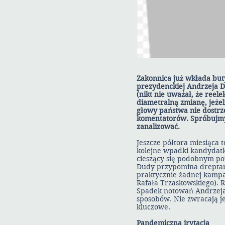
Zakonnica już wkłada buty
prezydenckiej Andrzeja D
(nikt nie uważał, że reele
diametralną zmianę, jeżel
głowy państwa nie dostrze
komentatorów. Spróbujmy 
zanalizować.
Jeszcze półtora miesiąca
kolejne wpadki kandydatk
cieszący się podobnym pop
Dudy przypomina dreptani
praktycznie żadnej kampa
Rafała Trzaskowskiego). 
Spadek notowań Andrzeja 
sposobów. Nie zwracają je
kluczowe.
Pandemiczna irytacja