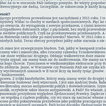
widać na to w otoczeniu PAD żadnego pomysłu. Bo wizyty gospodars
kwencyjnego nie dadzą. Szczególnie, że uskutecznia je każdy liczą
ywność?
jącego prezydenta prowadzona jest narzędziami z 2015 roku. I t
mysłowy. Widać to choćby w mediach społecznościowych. Pięć lat o
go otwarcia, do wystąpienia z nowym przekazem, z czymś interes
przypadkowo dobranych zdjęć z pięciolatki, bez myśli przewodniej
 mediów publicznych. Czyli na przekonywaniu przekonanych. A c
n Hołownia radzi sobie po mistrzowsku? Martwo. W 2015 roku o 
łodych ludzi. Teraz obecny prezydent jakby sobie starania o nie 
ch miast jest strategicznym błędem. Tak, jakby w kampanii trzeba 
czamy wieś i miasteczka, albo rzucamy rękawicę Trzaskowskiemu
o nie może wykluczać drugiego. Oddając walkowerem duże miasta 
wysyła sygnał: nie mamy wam nic do zaoferowania. Nie mamy na 
 na kogo chcecie. Tymczasem w wielkomiejskim elektoracie przy do
o zdobycia. Jasne, w Warszawie czy Poznaniu PAD nie uzyska ich 
zy wyrównanych szansach w II turze liczy się każdy tysiąc głosów.
cy konkurentowi.
rawa. Z trójki kandydatów, którzy mają szansę wejść do drugiej t
ekwentnie budować swój wizerunek. I jest nim Andrzej Duda. Rafa
cowo-liberalny, mocno antypisowski polityk z doświadczeniem. Szy
atolik, oczywiście także mocno antypisowski. A PAD? No właśnie, j
jonowaniu prezydenta względem Zjednoczonej Prawicy. Zaplecze 
 on wspólną z rządem politykę, czy też stara się narzucać własne
zucono próby pokazywania prezydenta jako polityka pracującego n
eniem w ważnych sprawach. PAD broni dorobku Zjednoczonej Pr