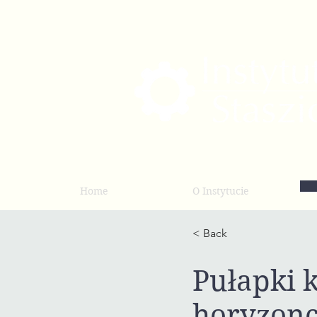
Home
O Instytucie
< Back
Pułapki 
horyzonc