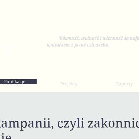
Równość, wolność i własność są najp
wnioskiem z praw człowieka.
Publikacje
Publikacje
Projekty
Raporty
kampanii, czyli zakonni
ie