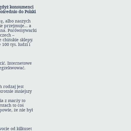
 gdyż konsumenci
ośrednio do Polski
ę, albo naszych
nie przejmuje… a
cena. Porównywarki
czech –
 chińskie sklepy.
100 tys. ludzi i
cić. Internetowe
yegzekwować.
 rodzaj jest
krotnie mniejszy
ia z marży to
stach to coś
powie, że nie był
ocie od kilkuset