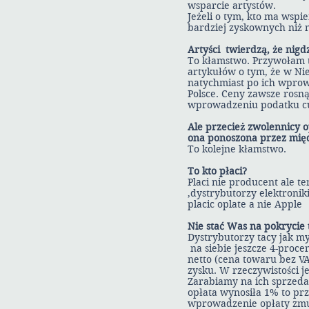
wsparcie artystów.
Jeżeli o tym, kto ma wsp
bardziej zyskownych niż 
Artyści twierdzą, że nigd
To kłamstwo. Przywołam t
artykułów o tym, że w Ni
natychmiast po ich wpro
Polsce. Ceny zawsze rosną
wprowadzeniu podatku c
Ale przecież zwolennicy o
ona ponoszona przez mię
To kolejne kłamstwo.
To kto płaci?
Placi nie producent ale te
,dystrybutorzy elektronik
placic oplate a nie Apple
Nie stać Was na pokrycie 
Dystrybutorzy tacy jak m
na siebie jeszcze 4-proce
netto (cena towaru bez VA
zysku. W rzeczywistości 
Zarabiamy na ich sprzedaż
opłata wynosiła 1% to pr
wprowadzenie opłaty zmusi