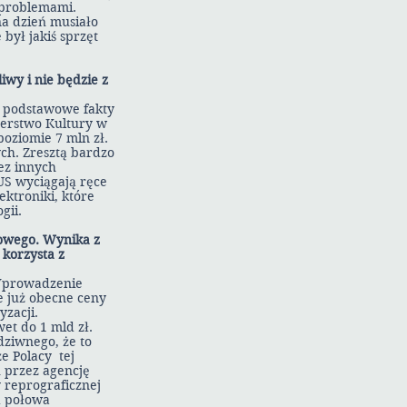
 problemami.
na dzień musiało
był jakiś sprzęt
iwy i nie będzie z
t podstawowe fakty
terstwo Kultury w
poziomie 7 mln zł.
ych. Zresztą bardzo
ez innych
ZUS wyciągają ręce
ktroniki, które
gii.
owego. Wynika z
 korzysta z
 Wprowadzenie
e już obecne ceny
yzacji.
et do 1 mld zł.
dziwnego, że to
e Polacy tej
u przez agencję
 reprograficznej
d połowa