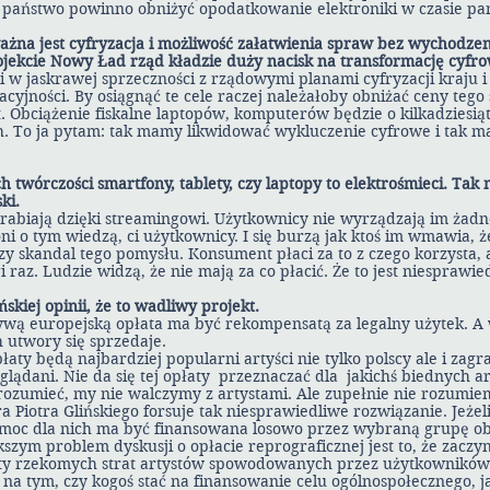
państwo powinno obniżyć opodatkowanie elektroniki w czasie pa
ażna jest cyfryzacja i możliwość załatwienia spraw bez wychodze
ekcie Nowy Ład rząd kładzie duży nacisk na transformację cyfro
 w jaskrawej sprzeczności z rządowymi planami cyfryzacji kraju 
acyjności. By osiągnąć te cele raczej należałoby obniżać ceny tego
. Obciążenie fiskalne laptopów, komputerów będzie o kilkadziesią
. To ja pytam: tak mamy likwidować wykluczenie cyfrowe i tak m
ch twórczości smartfony, tablety, czy laptopy to elektrośmieci. Ta
ki.
rabiają dzięki streamingowi. Użytkownicy nie wyrządzają im żadne
oni o tym wiedzą, ci użytkownicy. I się burzą jak ktoś im wmawia, 
szy skandal tego pomysłu. Konsument płaci za to z czego korzysta
i raz. Ludzie widzą, że nie mają za co płacić. Że to jest niesprawie
iej opinii, że to wadliwy projekt.
ywą europejską opłata ma być rekompensatą za legalny użytek. A
 utwory się sprzedaje.
płaty będą najbardziej popularni artyści nie tylko polscy ale i zagra
oglądani. Nie da się tej opłaty przeznaczać dla jakichś biednych a
rozumieć, my nie walczymy z artystami. Ale zupełnie nie rozumie
 Piotra Glińskiego forsuje tak niesprawiedliwe rozwiązanie. Jeżeli
moc dla nich ma być finansowana losowo przez wybraną grupę oby
szym problem dyskusji o opłacie reprograficznej jest to, że zaczyn
ty rzekomych strat artystów spowodowanych przez użytkownikó
 na tym, czy kogoś stać na finansowanie celu ogólnospołecznego, ja