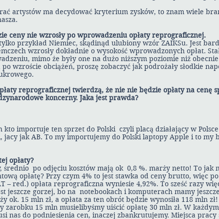
ierać artystów ma decydować kryterium zysków, to znam wiele bra
nasza.
zie ceny nie wzrosły po wprowadzeniu opłaty reprograficznej.
ylko przykład Niemiec, skądinąd ulubiony wzór ZAIKSu. Jest bar
emczech wzrosły dokładnie o wysokość wprowadzonych opłat. Stał
wadzeniu, mimo że były one na dużo niższym poziomie niż obecn
 po wzroście obciążeń, proszę zobaczyć jak podrożały słodkie napo
ukrowego.
płaty reprograficznej twierdzą, że nie nie będzie opłaty na cenę s
dzynarodowe koncerny. Jaka jest prawda?
n kto importuje ten sprzet do Polski czyli placą działający w Pols
i, jacy jak AB. To my importujemy do Polski laptopy Apple i to my
tej opłaty?
y, średnio po odjęciu kosztów mają ok 0,8 %. marży netto! To ja
ntową opłatę? Przy czym 4% to jest stawka od ceny brutto, więc po
T – red.) opłata reprograficzna wyniesie 4,92%. To sześć razy wi
jest jeszcze gorzej, bo na notebookach i komputerach mamy jeszcz
y ok. 15 mln zł, a opłata za ten obrót będzie wynosiła 118 mln z
zy zarobku 15 mln musielibyśmy uiścić opłatę 30 mln zł. W każd
 nas do podniesienia cen, inaczej zbankrutujemy. Miejsca pracy s