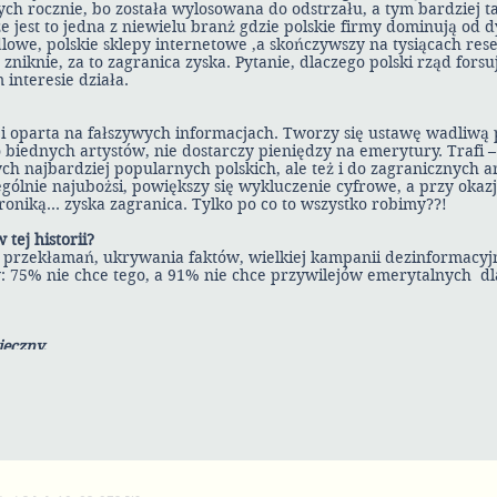
ych rocznie, bo została wylosowana do odstrzału, a tym bardziej 
e jest to jedna z niewielu branż gdzie polskie firmy dominują od d
dlowe, polskie sklepy internetowe ,a skończywszy na tysiącach rese
zniknie, za to zagranica zyska. Pytanie, dlaczego polski rząd fors
 interesie działa.
i oparta na fałszywych informacjach. Tworzy się ustawę wadliwą 
 biednych artystów, nie dostarczy pieniędzy na emerytury. Trafi – 
tych najbardziej popularnych polskich, ale też i do zagranicznych a
ególnie najubożsi, powiększy się wykluczenie cyfrowe, a przy okazji
troniką… zyska zagranica. Tylko po co to wszystko robimy??!
 tej historii?
przekłamań, ukrywania faktów, wielkiej kampanii dezinformacyj
y: 75% nie chce tego, a 91% nie chce przywilejów emerytalnych dl
eczny.