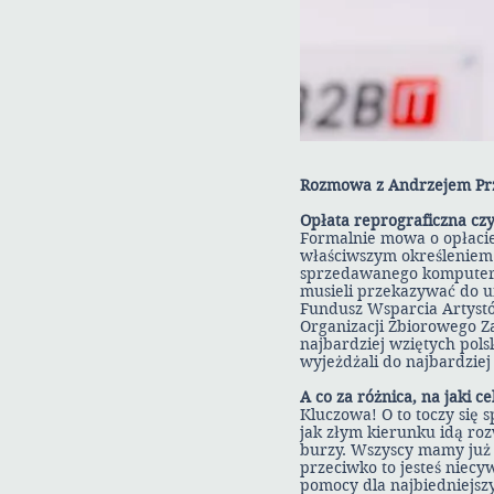
Rozmowa z Andrzejem Prz
Opłata reprograficzna cz
Formalnie mowa o opłacie
właściwszym określeniem 
sprzedawanego komputera,
musieli przekazywać do u
Fundusz Wsparcia Artystó
Organizacji Zbiorowego Za
najbardziej wziętych pols
wyjeżdżali do najbardzie
A co za różnica, na jaki ce
Kluczowa! O to toczy się
jak złym kierunku idą ro
burzy. Wszyscy mamy już d
przeciwko to jesteś niecy
pomocy dla najbiedniejszy