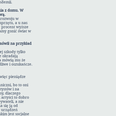
ndemii.
nia z domu. W
wą.
i rozwoju w
 sprzętu, a u nas
t procent wyższe
amy gonić świat w
k mówił na przykład
j szkody tylko
że okradają
, a mówią mu że
dliwe i oszukańcze.
 więc pieniądze
niczni, bo to oni
rtystów i na
my, dlaczego
 artyści to dobro
wateli, a nie
a się ją od
w urządzeń
kim jest socjalne