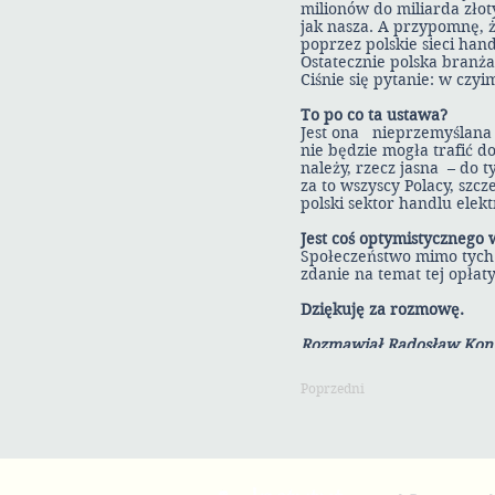
milionów do miliarda złot
jak nasza. A przypomnę, ż
poprzez polskie sieci han
Ostatecznie polska branża 
Ciśnie się pytanie: w czyim
To po co ta ustawa?
Jest ona nieprzemyślana 
nie będzie mogła trafić do
należy, rzecz jasna – do 
za to wszyscy Polacy, szcz
polski sektor handlu elek
Jest coś optymistycznego w
Społeczeństwo mimo tych 
zdanie na temat tej opłat
Dziękuję za rozmowę.
Rozmawiał Radosław Koni
Poprzedni