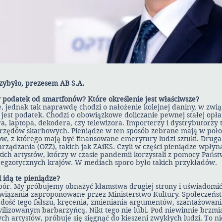
ybyło, prezesem AB S.A.
y podatek od smartfonów? Które określenie jest właściwsze?
, jednak tak naprawdę chodzi o nałożenie kolejnej daniny, w zwi
jest podatek. Chodzi o obowiązkowe doliczanie pewnej stałej opł
 laptopa, dekodera, czy telewizora. Importerzy i dystrybutorzy 
rzędów skarbowych. Pieniądze w ten sposób zebrane mają w połow
w, z którego mają być finansowane emerytury ludzi sztuki. Druga
rządzania (OZZ), takich jak ZAiKS. Czyli w części pieniądze wpłyn
kich artystów, którzy w czasie pandemii korzystali z pomocy Państ
j egzotycznych krajów. W mediach sporo było takich przykładów.
l idą te pieniądze?
 spór. My próbujemy obnażyć kłamstwa drugiej strony i uświadomi
związania zaproponowane przez Ministerstwo Kultury. Społeczeństw
ość tego fałszu, kręcenia, zmieniania argumentów, szantażowania,
wilizowanym barbarzyńcą. Nikt tego nie lubi. Pod niewinnie brzm
ch artystów, próbuje się sięgnąć do kieszeni zwykłych ludzi. To ni