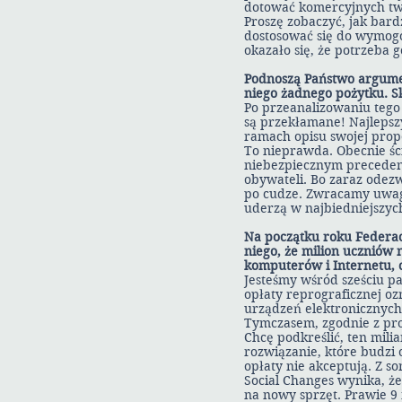
dotować komercyjnych tw
Proszę zobaczyć, jak bard
dostosować się do wymogów
okazało się, że potrzeba g
Podnoszą Państwo argument
niego żadnego pożytku. S
Po przeanalizowaniu tego
są przekłamane! Najlepszy
ramach opisu swojej propo
To nieprawda. Obecnie ści
niebezpiecznym preceden
obywateli. Bo zaraz odezwą
po cudze. Zwracamy uwagę
uderzą w najbiedniejszyc
Na początku roku Federa
niego, że milion uczniów 
komputerów i Internetu, 
Jesteśmy wśród sześciu 
opłaty reprograficznej o
urządzeń elektronicznych 
Tymczasem, zgodnie z pro
Chcę podkreślić, ten mili
rozwiązanie, które budzi 
opłaty nie akceptują. Z s
Social Changes wynika, że
na nowy sprzęt. Prawie 9