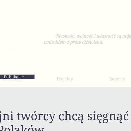
Równość, wolność i własność są najp
wnioskiem z praw człowieka.
Publikacje
Publikacje
Projekty
Raporty
ni twórcy chcą sięgnąć
 Polaków