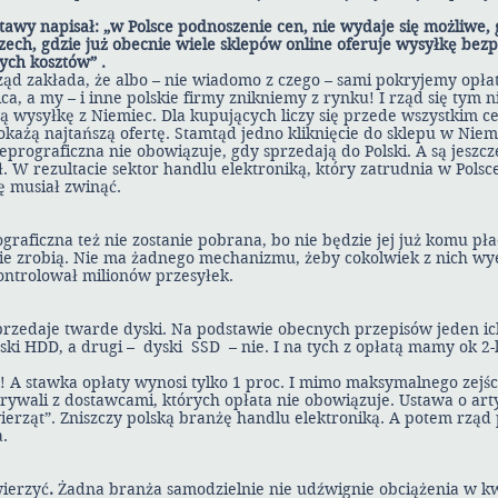
awy napisał: „w Polsce podnoszenie cen, nie wydaje się możliwe,
ch, gdzie już obecnie wiele sklepów online oferuje wysyłkę bezp
ch kosztów” .
ąd zakłada, że albo – nie wiadomo z czego – sami pokryjemy opłat
ca, a my – i inne polskie firmy znikniemy z rynku! I rząd się tym 
wysyłkę z Niemiec. Dla kupujących liczy się przede wszystkim 
każą najtańszą ofertę. Stamtąd jedno kliknięcie do sklepu w Niem
prograficzna nie obowiązuje, gdy sprzedają do Polski. A są jeszcze
. W rezultacie sektor handlu elektroniką, który zatrudnia w Polsce 
ię musiał zwinąć.
raficzna też nie zostanie pobrana, bo nie będzie jej już komu pła
nie zrobią. Nie ma żadnego mechanizmu, żeby cokolwiek z nich w
kontrolował milionów przesyłek.
rzedaje twarde dyski. Na podstawie obecnych przepisów jeden ich
ki HDD, a drugi – dyski SSD – nie. I na tych z opłatą mamy ok 2-
! A stawka opłaty wynosi tylko 1 proc. I mimo maksymalnego zejśc
ywali z dostawcami, których opłata nie obowiązuje. Ustawa o arty
wierząt”. Zniszczy polską branżę handlu elektroniką. A potem rząd 
.
ierzyć
.
Żadna branża samodzielnie nie udźwignie obciążenia w kw