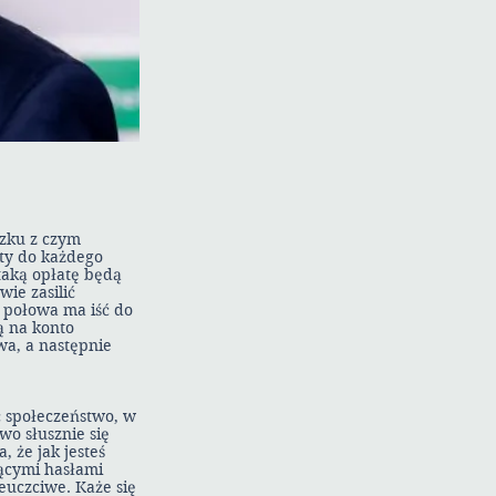
ązku z czym
aty do każdego
taką opłatę będą
ie zasilić
 połowa ma iść do
ą na konto
wa, a następnie
ć społeczeństwo, w
o słusznie się
 że jak jesteś
iącymi hasłami
euczciwe. Każe się