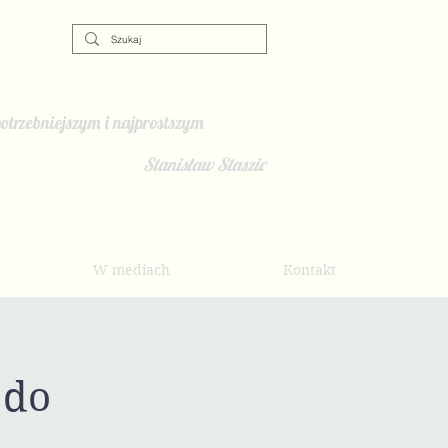
otrzebniejszym i najprostszym
Stanisław Staszic
W mediach
Kontakt
 do