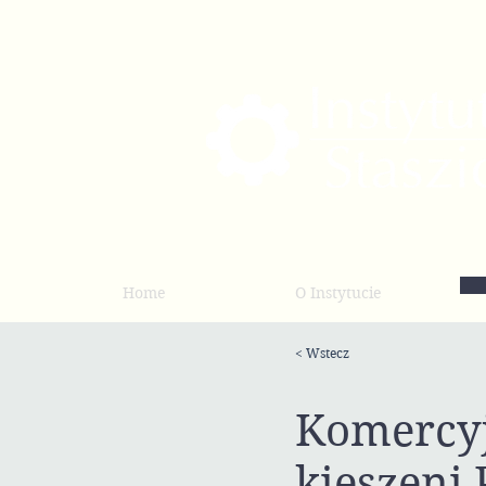
Home
O Instytucie
< Wstecz
Komercyj
kieszeni