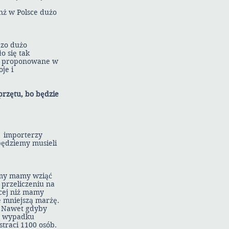
nż w Polsce dużo
dzo dużo
o się tak
ie proponowane w
je i
przętu, bo będzie
ce importerzy
 będziemy musieli
k my mamy wziąć
 przeliczeniu na
ęcej niż mamy
e mniejszą marżę.
ł! Nawet gdyby
ym wypadku
traci 1100 osób.