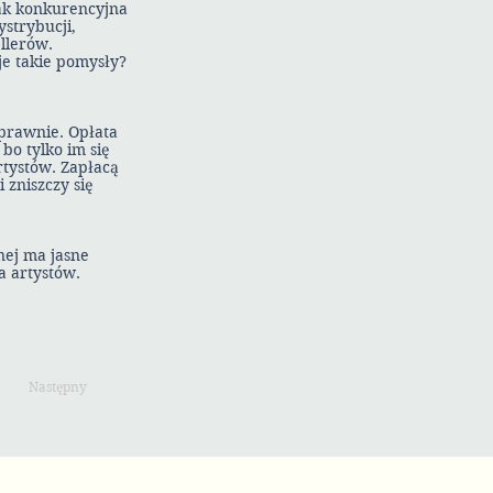
tak konkurencyjna
ystrybucji,
llerów.
uje takie pomysły?
prawnie. Opłata
bo tylko im się
rtystów. Zapłacą
 zniszczy się
nej ma jasne
a artystów.
Następny