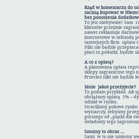
Rząd w komentarzu do ust
zaczną kupować w Niemcze
bez ponoszenia dodatkowy
To jest niebywałe! Sam rz
klientów przejmie zagrani
nawet reklamuje darmową 
internetowe w sekundę po
tamtejszych firm opłata re
Nikt nie będzie przepłacał
płaci tu podatki, będzie s
A co z opłatą?
A planowana opłata reprog
sklepy zagraniczne tego 
Przecież nikt nie będzie 
Może jakoś przeżyjecie?
To podam przykład. AB sp
obciążony opłatą 1% – dys
udział w rynku.
Stracilismy polowe rynku 
wystarczy, żebyśmy przegr
gorszego od „piątki dla z
świadomy tego zagrożenia
Smutny to obraz …
Sami w to nie umiemy uw