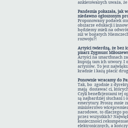
ankietowanych uważa, że 
Pandemia pokazała, jak w
niedawno ogłoszonym proj
Proponowany podatek stoi
obszarze edukacji i innow
będziemy mieli na odwrót
niż w bogatych Niemczech
rozwoju?!
Artyści twierdzą, że bez i
pisarz Zygmunt Miłoszews
Artyści na smartfonach za
kupują tam ich utwory. I 
artystów. To jest najwięk
kradnie i każą płacić drug
Ponownie wracamy do Pańsk
Tak, bo zgodnie z dyrekt
mają dostawać ci, których
Czyli beneficjentami tej o
są najbardziej słuchani i 
emerytury. Proszę mnie z
ministerstwo wicepremiera
narodowe, to dlaczego po
przez wszystkich? Najwięk
konieczności rekompensa
elektronicznych, a kończy