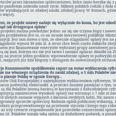
órców przez niezamożne społeczeństwo, które samo boryka się z
zo pandemia zmieniła nasze życie. Miliony polskich rodzin z dnia 
 wynikających ze zdalnej nauki, zdalnej pracy. W domach, gdzie 
o więcej.
, że projekt ustawy nadaje się wyłącznie do kosza, bo jest szkodl
kąd tak druzgocąca opinia
?
 projektu można powiedzieć jedno: on się nie trzyma kupy i nawe
m przykładem jest to, co na stronie internetowej publikuje Minis
zycji. Jest tam mowa o tym, że obecnie ściągalność opłaty jest na 
ągalność wynosi 30 mln zł. A teraz chce kwot rzędu miliarda złot
sem jest finansowanie emerytów wybranej grupy zawodowej prz
 się inni, którym też nie jest łatwo i zamiast opłacać składki na 
 na jeszcze jeden problem: wprowadzenie opłaty to podwyżki ele
h, mających już dziś kłopoty z dostępem do nowoczesnych technolo
cja Konsumentów opublikowała raport na temat wykluczenia cyfr
nie ma własnego urządzenia do nauki zdalnej, a 5 mln Polaków nie
co plasuje Polskę w ogonie Europy…
państw Unii Europejskiej z największym wykluczeniem cyfrowym.
znacza podwyżkę elektroniki. A przecież musimy pamiętać o tym, ż
są dla Polaków istotną barierą w korzystaniu z dobrodziejstw cyfr
pozycją ministerstwa wysokość opłaty ma wzrosnąć z 7 mln zł naw
ard złotych zostanie wyjętych z kieszeni zwykłych ludzi. Nic zatem 
ogromny sprzeciw społeczny. Badania opinii publicznej wskazują, ż
ondażu przeprowadzonego na przełomie stycznia i lutego tego rok
 aż trzy czwarte respondentów jest przeciwko rozszerzeniu opłaty
 na 10 Polaków uznaje taką opłatę za dodatkowy podatek, a pona