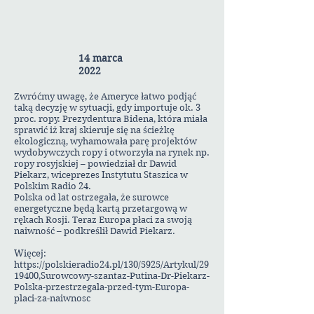
14 marca
2022
Zwróćmy uwagę, że Ameryce łatwo podjąć
taką decyzję w sytuacji, gdy importuje ok. 3
proc. ropy. Prezydentura Bidena, która miała
sprawić iż kraj skieruje się na ścieżkę
ekologiczną, wyhamowała parę projektów
wydobywczych ropy i otworzyła na rynek np.
ropy rosyjskiej – powiedział dr Dawid
Piekarz, wiceprezes Instytutu Staszica w
Polskim Radio 24.
Polska od lat ostrzegała, że surowce
energetyczne będą kartą przetargową w
rękach Rosji. Teraz Europa płaci za swoją
naiwność – podkreślił Dawid Piekarz.
Więcej:
https://polskieradio24.pl/130/5925/Artykul/29
19400,Surowcowy-szantaz-Putina-Dr-Piekarz-
Polska-przestrzegala-przed-tym-Europa-
placi-za-naiwnosc