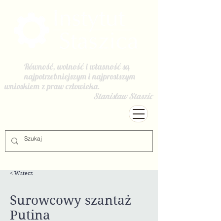
Równość, wolność i własność są
najpotrzebniejszym i najprostszym
wnioskiem z praw człowieka.
Stanisław Staszic
< Wstecz
Surowcowy szantaż
Putina