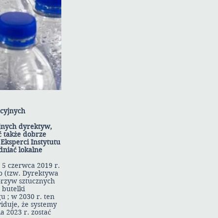
acyjnych
jnych dyrektyw,
 także dobrze
Eksperci Instytutu
dniać lokalne
 5 czerwca 2019 r.
o (tzw. Dyrektywa
worzyw sztucznych
 butelki
 ; w 2030 r. ten
iduje, że systemy
 2023 r. zostać