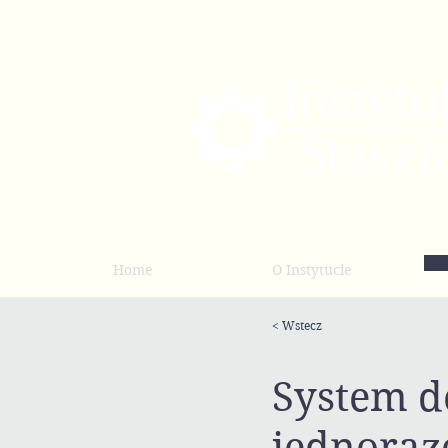
Home
O Instytucie
< Wstecz
System d
jednoraz