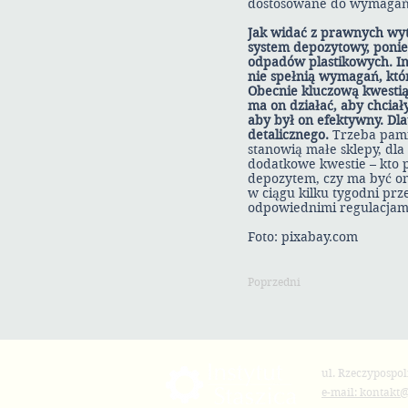
dostosowane do wymagań
Jak widać z prawnych wyty
system depozytowy, ponie
odpadów plastikowych. Ina
nie spełnią wymagań, któr
Obecnie kluczową kwestią 
ma on działać, aby chciał
aby był on efektywny. Dla
detalicznego.
Trzeba pamię
stanowią małe sklepy, dla
dodatkowe kwestie – kto 
depozytem, czy ma być on
w ciągu kilku tygodni prz
odpowiednimi regulacjam
Foto: pixabay.com
Poprzedni
ul. Rzeczypospol
e-mail: kontakt@