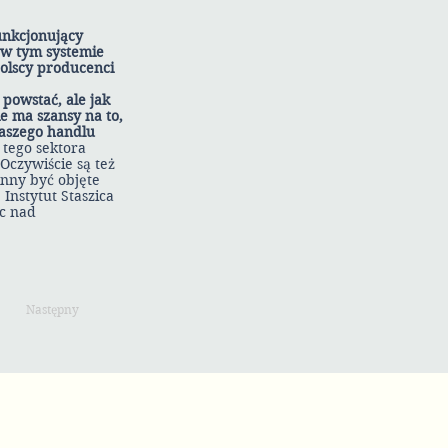
unkcjonujący
 w tym systemie
polscy producenci
powstać, ale jak
e ma szansy na to,
naszego handlu
 tego sektora
Oczywiście są też
nny być objęte
Instytut Staszica
ac nad
Następny