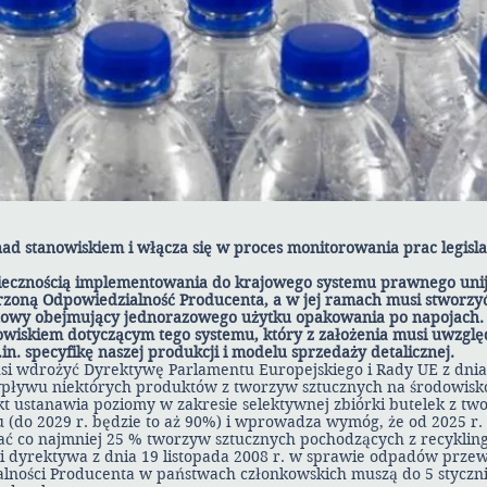
 nad stanowiskiem i włącza się w proces monitorowania prac legisl
oniecznością implementowania do krajowego systemu prawnego uni
zoną Odpowiedzialność Producenta, a w jej ramach musi stworzyć
towy obejmujący jednorazowego użytku opakowania po napojach. 
owiskiem dotyczącym tego systemu, który z założenia musi uwzglę
. specyfikę naszej produkcji i modelu sprzedaży detalicznej.
musi wdrożyć Dyrektywę Parlamentu Europejskiego i Rady UE z dnia
wpływu niektórych produktów z tworzyw sztucznych na środowisk
 akt ustanawia poziomy w zakresie selektywnej zbiórki butelek z t
 (do 2029 r. będzie to aż 90%) i wprowadza wymóg, że od 2025 r.
ć co najmniej 25 % tworzyw sztucznych pochodzących z recyklingu
ei dyrektywa z dnia 19 listopada 2008 r. w sprawie odpadów przew
lności Producenta w państwach członkowskich muszą do 5 stycznia