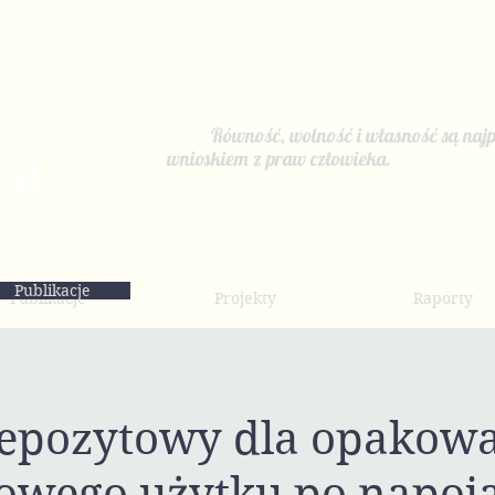
Równość, wolność i własność są najp
wnioskiem z praw człowieka.
Publikacje
Publikacje
Projekty
Raporty
epozytowy dla opakow
owego użytku po napoja