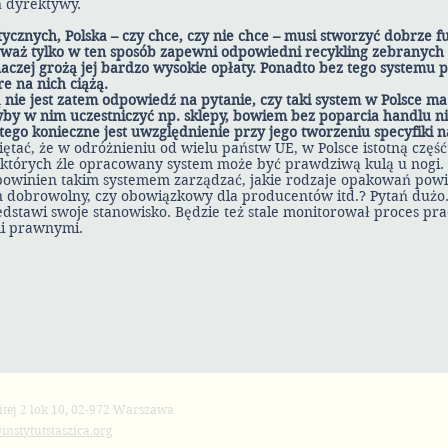
 dyrektywy.
cznych, Polska – czy chce, czy nie chce – musi stworzyć dobrze f
waż tylko w ten sposób zapewni odpowiedni recykling zebranych
czej grożą jej bardzo wysokie opłaty. Ponadto bez tego systemu 
e na nich ciążą.
nie jest zatem odpowiedź na pytanie, czy taki system w Polsce ma 
yby w nim uczestniczyć np. sklepy, bowiem bez poparcia handlu ni
tego konieczne jest uwzględnienie przy jego tworzeniu specyfiki 
tać, że w odróżnieniu od wielu państw UE, w Polsce istotną część
 których źle opracowany system może być prawdziwą kulą u nogi. 
powinien takim systemem zarządzać, jakie rodzaje opakowań powi
 dobrowolny, czy obowiązkowy dla producentów itd.? Pytań dużo. 
edstawi swoje stanowisko. Będzie też stale monitorował proces pr
i prawnymi.
itej 2 lok 10, 02-972 Warszawa
instytutstaszica.org