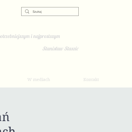
otrzebniejszym i najprostszym
Stanisław Staszic
W mediach
Kontakt
ań
ch –