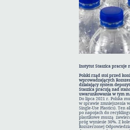
Instytut Staszica pracuje
Polski rząd stoi przed k
wprowadzających Rozszer
działający system depozy
Staszica pracują nad stan
uwarunkowania w tym m.in
Do lipca 2021 r. Polska 
w sprawie zmniejszenia 
Single-Use Plastics). Ten
po napojach do recyklingu
plastikowe muszą zawiera
próg wyniesie 30%. Z kol
Rozszerzonej Odpowiedzia