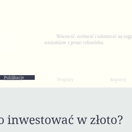
Równość, wolność i własność są najp
wnioskiem z praw człowieka.
Publikacje
Publikacje
Projekty
Raporty
o inwestować w złoto?