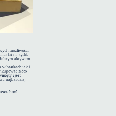
owych możliwości
ka lat na zyski.
ię dobrym aktywem
k w bankach jak i
y kupować złoto
inięty i jest
wi, najbardziej
44986.html