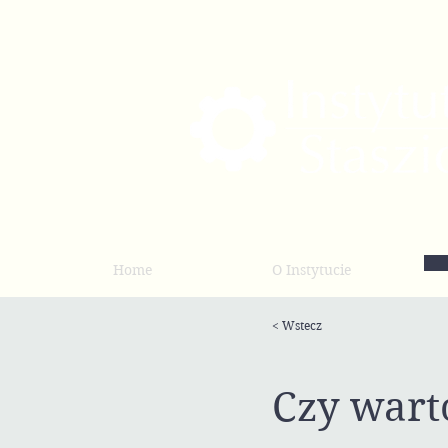
Home
O Instytucie
< Wstecz
Czy wart