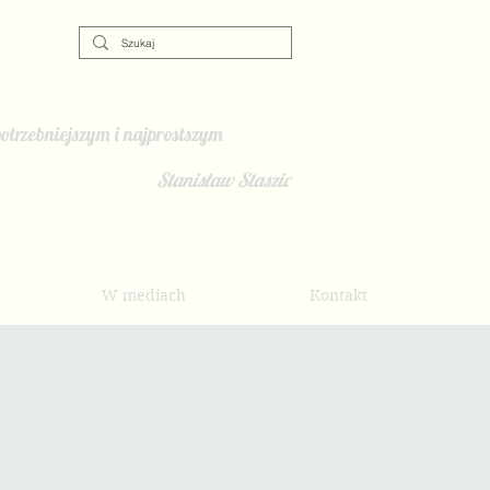
otrzebniejszym i najprostszym
Stanisław Staszic
W mediach
Kontakt