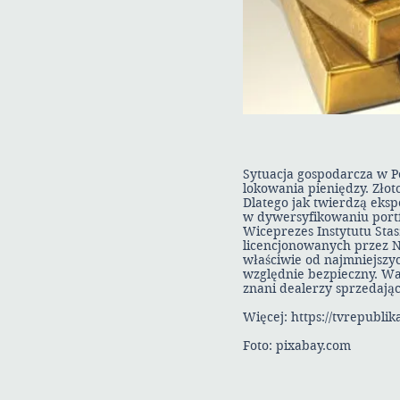
Sytuacja gospodarcza w P
lokowania pieniędzy. Złot
Dlatego jak twierdzą eksp
w dywersyfikowaniu portf
Wiceprezes Instytutu Stas
licencjonowanych przez N
właściwie od najmniejszych
względnie bezpieczny. War
znani dealerzy sprzedając
Więcej:
https://tvrepublik
Foto: pixabay.com