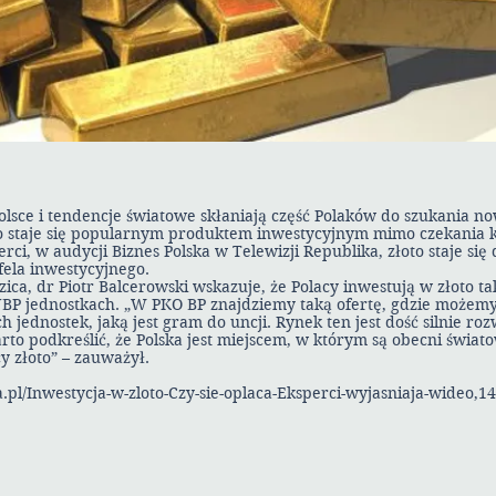
olsce i tendencje światowe skłaniają część Polaków do szukania n
o staje się popularnym produktem inwestycyjnym mimo czekania kil
erci, w audycji Biznes Polska w Telewizji Republika, złoto staje s
ela inwestycyjnego.
zica, dr Piotr Balcerowski wskazuje, że Polacy inwestują w złoto ta
BP jednostkach. „W PKO BP znajdziemy taką ofertę, gdzie możem
 jednostek, jaką jest gram do uncji. Rynek ten jest dość silnie rozw
to podkreślić, że Polska jest miejscem, w którym są obecni świato
y złoto” – zauważył.
a.pl/Inwestycja-w-zloto-Czy-sie-oplaca-Eksperci-wyjasniaja-wideo,1