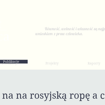
Równość, wolność i własność są najp
wnioskiem z praw człowieka.
Publikacje
Publikacje
Projekty
Raporty
na na rosyjską ropę a 