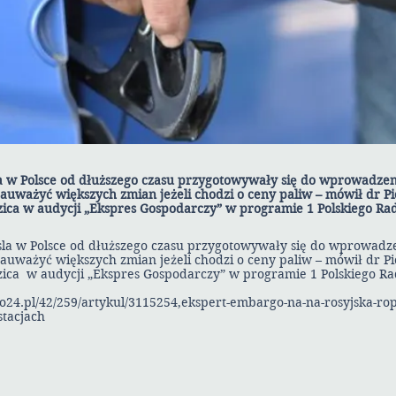
la w Polsce od dłuższego czasu przygotowywały się do wprowadze
auważyć większych zmian jeżeli chodzi o ceny paliw – mówił dr Pi
zica w audycji „Ekspres Gospodarczy” w programie 1 Polskiego Rad
esla w Polsce od dłuższego czasu przygotowywały się do wprowad
auważyć większych zmian jeżeli chodzi o ceny paliw – mówił dr Pi
zica w audycji „Ekspres Gospodarczy” w programie 1 Polskiego Ra
dio24.pl/42/259/artykul/3115254,ekspert-embargo-na-na-rosyjska-ro
stacjach