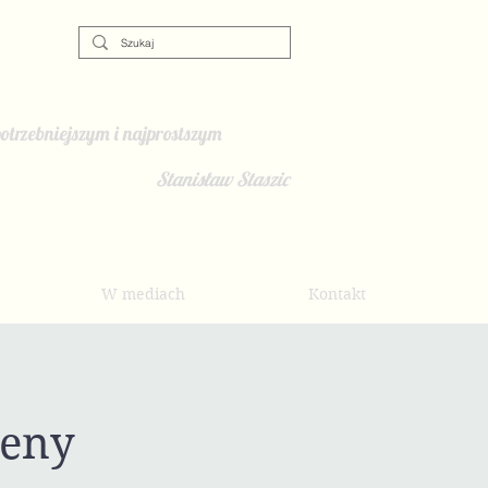
otrzebniejszym i najprostszym
Stanisław Staszic
W mediach
Kontakt
ceny