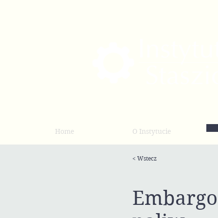
Home
O Instytucie
< Wstecz
Embargo 