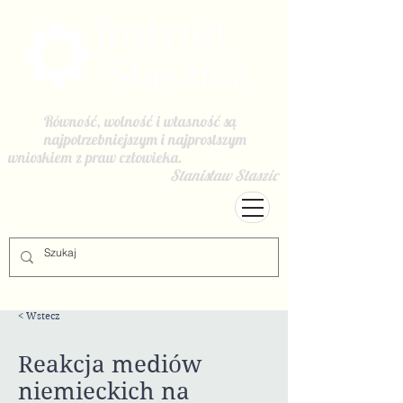
Równość, wolność i własność są
najpotrzebniejszym i najprostszym
wnioskiem z praw człowieka.
Stanisław Staszic
< Wstecz
Reakcja mediów
niemieckich na