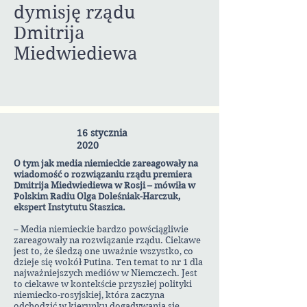
dymisję rządu
Dmitrija
Miedwiediewa
16 stycznia
2020
O tym jak media niemieckie zareagowały na
wiadomość o rozwiązaniu rządu premiera
Dmitrija Miedwiediewa w Rosji – mówiła w
Polskim Radiu Olga Doleśniak-Harczuk,
ekspert Instytutu Staszica.
– Media niemieckie bardzo powściągliwie
zareagowały na rozwiązanie rządu. Ciekawe
jest to, że śledzą one uważnie wszystko, co
dzieje się wokół Putina. Ten temat to nr 1 dla
najważniejszych mediów w Niemczech. Jest
to ciekawe w kontekście przyszłej polityki
niemiecko-rosyjskiej, która zaczyna
odchodzić w kierunku dogadywania się