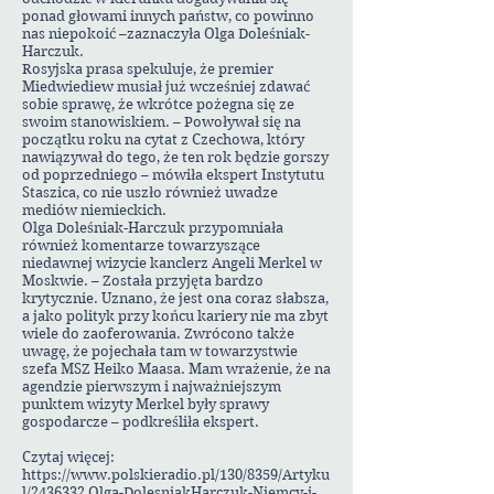
ponad głowami innych państw, co powinno
nas niepokoić –zaznaczyła Olga Doleśniak-
Harczuk.
Rosyjska prasa spekuluje, że premier
Miedwiediew musiał już wcześniej zdawać
sobie sprawę, że wkrótce pożegna się ze
swoim stanowiskiem. – Powoływał się na
początku roku na cytat z Czechowa, który
nawiązywał do tego, że ten rok będzie gorszy
od poprzedniego – mówiła ekspert Instytutu
Staszica, co nie uszło również uwadze
mediów niemieckich.
Olga Doleśniak-Harczuk przypomniała
również komentarze towarzyszące
niedawnej wizycie kanclerz Angeli Merkel w
Moskwie. – Została przyjęta bardzo
krytycznie. Uznano, że jest ona coraz słabsza,
a jako polityk przy końcu kariery nie ma zbyt
wiele do zaoferowania. Zwrócono także
uwagę, że pojechała tam w towarzystwie
szefa MSZ Heiko Maasa. Mam wrażenie, że na
agendzie pierwszym i najważniejszym
punktem wizyty Merkel były sprawy
gospodarcze – podkreśliła ekspert.
Czytaj więcej:
https://www.polskieradio.pl/130/8359/Artyku
l/2436332,Olga-DolesniakHarczuk-Niemcy-i-