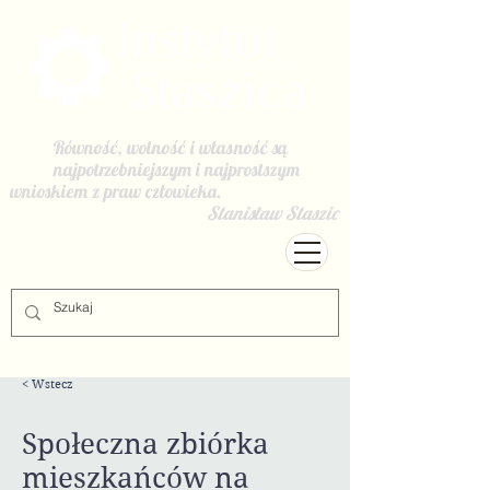
Równość, wolność i własność są
najpotrzebniejszym i najprostszym
wnioskiem z praw człowieka.
Stanisław Staszic
< Wstecz
Społeczna zbiórka
mieszkańców na