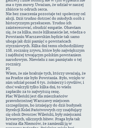
gadżety i inne bonusy, ale w tym wypadku nie
ma o tym mowy. Uważam, że udział w naszej
zbiórce to odruch serca.
Nie bez znaczenia pozostaje też społeczny cel
akcji. Dziś trudno dotrzeć do młodych osób z
historycznym przekazem. Trudno ich
zainteresować, obudzić empatie. Obawiam
się, że za kilka, może kilkanaście lat, wiedza o
Powstaniu Warszawskim będzie tak samo
uboga jak dziś pamięć o powstańcach
styczniowych. Kilka dni temu obchodziliśmy
158. rocznicę zrywu, które było największym
i najdłużej trwającym polskim powstaniem
narodowym. Niewielu z nas pamiętało o tej
rocznicy.
PS
Wiem, że nie brakuje tych, którzy uważają, że
na Pradze nie było Powstania. Było, wzięło w
nim udział ponad 6 tys. żołnierzy i cywilów, i
choć walczyli tylko kilka dni, to wielu
zapłaciło za to najwyższą cenę.
Plac Wileński jest dla mieszkańców
prawobrzeżnej Warszawy miejscem
szczególnym, bo istniejący do dziś budynek
Dyrekcji Kolei Państwowych czy znajdujący
się obok Dworzec Wileński, były miejscami
krwawych, ulicznych bitew. Praga była tak
ważna dla Niemców, że zamienili ją w