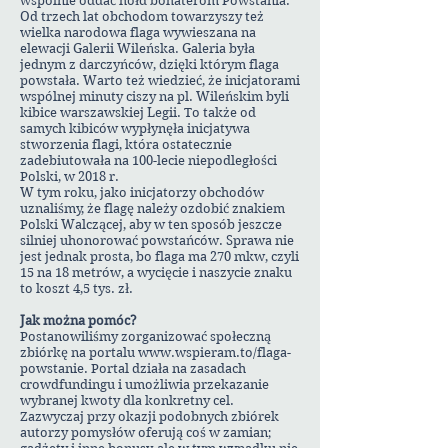
wspólnie oddać hołd bohaterom Powstania.
Od trzech lat obchodom towarzyszy też
wielka narodowa flaga wywieszana na
elewacji Galerii Wileńska. Galeria była
jednym z darczyńców, dzięki którym flaga
powstała. Warto też wiedzieć, że inicjatorami
wspólnej minuty ciszy na pl. Wileńskim byli
kibice warszawskiej Legii. To także od
samych kibiców wypłynęła inicjatywa
stworzenia flagi, która ostatecznie
zadebiutowała na 100-lecie niepodległości
Polski, w 2018 r.
W tym roku, jako inicjatorzy obchodów
uznaliśmy, że flagę należy ozdobić znakiem
Polski Walczącej, aby w ten sposób jeszcze
silniej uhonorować powstańców. Sprawa nie
jest jednak prosta, bo flaga ma 270 mkw, czyli
15 na 18 metrów, a wycięcie i naszycie znaku
to koszt 4,5 tys. zł.
Jak można pomóc?
Postanowiliśmy zorganizować społeczną
zbiórkę na portalu
www.wspieram.to/flaga-
powstanie.
Portal działa na zasadach
crowdfundingu i umożliwia przekazanie
wybranej kwoty dla konkretny cel.
Zazwyczaj przy okazji podobnych zbiórek
autorzy pomysłów oferują coś w zamian;