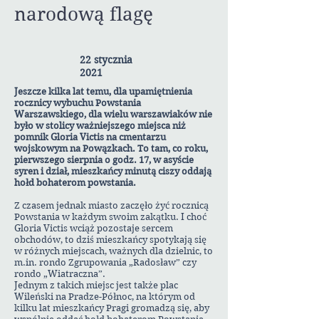
narodową flagę
22 stycznia
2021
Jeszcze kilka lat temu, dla upamiętnienia
rocznicy wybuchu Powstania
Warszawskiego, dla wielu warszawiaków nie
było w stolicy ważniejszego miejsca niż
pomnik Gloria Victis na cmentarzu
wojskowym na Powązkach. To tam, co roku,
pierwszego sierpnia o godz. 17, w asyście
syren i dział, mieszkańcy minutą ciszy oddają
hołd bohaterom powstania.
Z czasem jednak miasto zaczęło żyć rocznicą
Powstania w każdym swoim zakątku. I choć
Gloria Victis wciąż pozostaje sercem
obchodów, to dziś mieszkańcy spotykają się
w różnych miejscach, ważnych dla dzielnic, to
m.in. rondo Zgrupowania „Radosław” czy
rondo „Wiatraczna”.
Jednym z takich miejsc jest także plac
Wileński na Pradze-Północ, na którym od
kilku lat mieszkańcy Pragi gromadzą się, aby