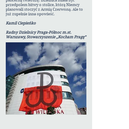
pancerną twierdzę. Dzielnica miała być
przedpolem bitwy o stolice, którą Niemcy
planowali stoczyć z Armią Czerwoną. Ale to
już zupełnie inna opowieść.
Kamil Ciepieńko
Radny Dzielnicy Praga-Północ m.st.
Warszawy, Stowarzyszenie „Kocham Pragę”