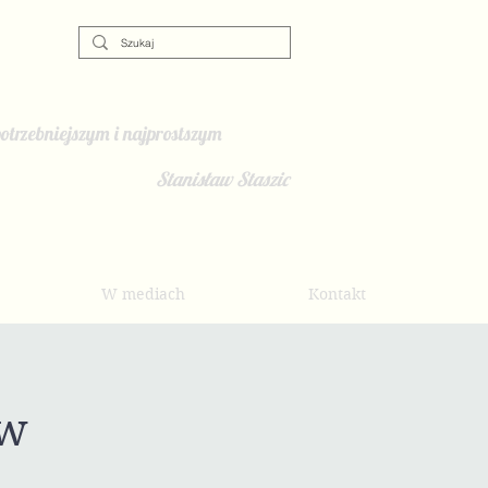
otrzebniejszym i najprostszym
Stanisław Staszic
W mediach
Kontakt
 w