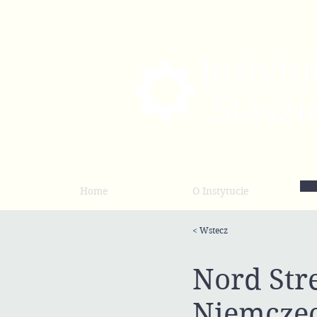
Home
O Instytucie
< Wstecz
Nord Str
Niemcze