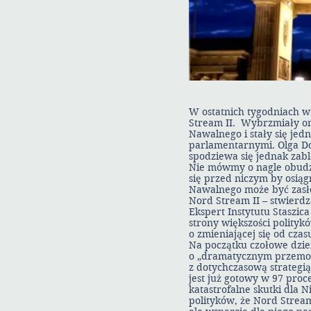
W ostatnich tygodniach 
Stream II. Wybrzmiały one
Nawalnego i stały się je
parlamentarnymi. Olga Do
spodziewa się jednak zab
Nie mówmy o nagle obudzo
się przed niczym by osiąg
Nawalnego może być zasłon
Nord Stream II – stwierdz
Ekspert Instytutu Staszic
strony większości polityk
o zmieniającej się od cza
Na początku czołowe dzien
o „dramatycznym przemod
z dotychczasową strategią
jest już gotowy w 97 pro
katastrofalne skutki dla N
polityków, że Nord Stream 