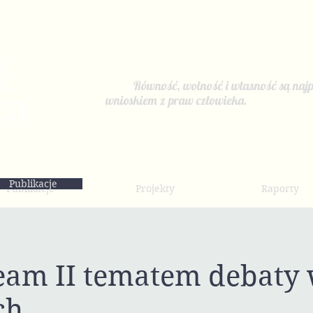
Równość, wolność i własność są najp
wnioskiem z praw człowieka.
Publikacje
Publikacje
Projekty
Raporty
eam II tematem debaty
ch