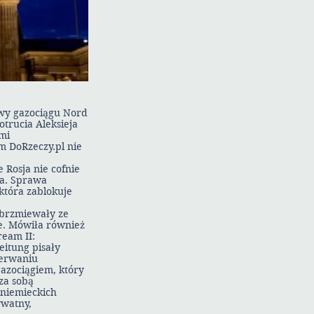
wy gazociągu Nord
trucia Aleksieja
mi
m DoRzeczy.pl nie
 Rosja nie cofnie
ia. Sprawa
 która zablokuje
wybrzmiewały ze
ie. Mówiła również
ream II:
eitung pisały
zerwaniu
gazociągiem, który
za sobą
d niemieckich
ywatny,