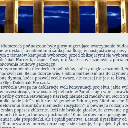
w Niemczech podnoszone były głosy sugerujące wstrzymanie budo
 w dyskusji o nakładaniu sankcji na Rosję w następstwie sprawy o
dnym z tematów kampanii wyborczej przed zbliżającymi się wybora
leśniak-Harczuk, ekspert Instytutu Staszica w rozmowie z portale
lokowania budowy gazociągu.
nym sumieniu niemieckich polityków, którzy nagle zrozumieli, że
nąć swój cel. Berlin dobrze wie, z jakim partnerem ma do czynien
ą dymną, która pozwoli ocalić twarz, ale raczej nie jest tą iskrą,
a Olga Doleśniak-Harczuk.
a zwróciła uwagę na deklaracje woli kontynuacji projektu, jakie 
ów uczestniczących w ostatniej debacie w Bundestagu w tej spraw
su próby otrucia Nawalnego narracji niemiecki mediów nt. Nord St
niki, takie jak Frankfurter Allgemeine Zeitung czy Süddeutsche Z
elowaniu stosunków niemiecko-rosyjskich”, o pewnego rodzaju 
 zmian poprzez zbliżenie. Dziś nie brakuje głosów, że zerwanie z 
centach i którego budowa pochłonęła 10 miliardów euro pociągnie 
iemiec. Dla gospodarki, ale i opinii państwa. Latami słyszeliśmy o
II to prywatny interes, teraz nagle się okazuje, że projekt był pr