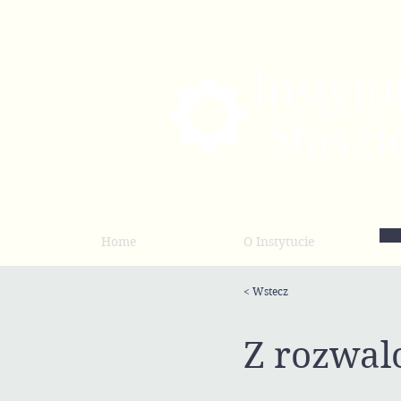
Home
O Instytucie
< Wstecz
Z rozwal