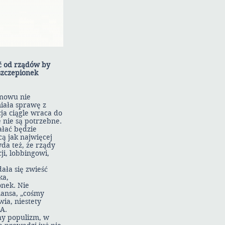
ć od rządów by
szczepionek
znowu nie
miała sprawę z
ja ciągle wraca do
e nie są potrzebne.
ałać będzie
ą jak najwięcej
wda też, że rządy
ji, lobbingowi,
ała się zwieść
ka,
onek. Nie
mansa, „cośmy
wia, niestety
SA.
zny populizm, w