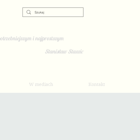
otrzebniejszym i najprostszym
Stanisław Staszic
W mediach
Kontakt