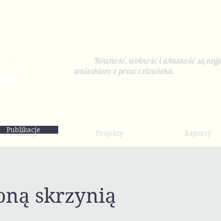
Równość, wolność i własność są najp
wnioskiem z praw człowieka.
Publikacje
Publikacje
Projekty
Raporty
oną skrzynią