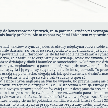
sji do koncernów medycznych, że są pazerne. Trudno też wymaga
ały każdy problem. Ale to co poza rządami i biznesem w sprawie 
stkich tekstów o tym, że jakieś struktury międzynarodowe sobie 
ą i źle działają, zamienić na szczepionki to chyba ludzkość już by 
powstania Ligii Narodów już sto lat tak sobie narzekamy, a sytuac
tym, że z faktu, iż te organizmy źle działają, wcale nie wynika, ż
obrze działający silnik i hamulec w samochodzie, w którym nie dzi
ncerny szczepionkowe są pazerne. Podgryzają się nawzajem, bo chc
ansę życia i ją wykorzystają na tyle, na ile im się pozwoli. To pra
uszają się po omacku, ulegają tak jak społeczeństwa, dezinformac
órzy właśnie w tych sprawach mieli te rządy wspierać.
jeszcze chyba najlepiej na tym tle wypada, bo przynajmniej nie d
rawie szczepionki brytyjskiej. Ale już szacowna Komisja Europejs
st głównym sprawcą problemów całej Unii z dostępnością szczepi
m, do którego sama się rwała, a obecne rozważania pana Timmer
 są tyle warte co duża cześć działalności Światowej Organizacji Zdro
zez toczący się na jej pokładzie konflikt wielkich braci z Chin i U
ważanie, to w najlepszym przypadku niebezpieczny, izolacjonistyc