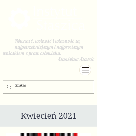
Równość, wolność i własność są
najpotrzebniejszym i najprostszym
wnioskiem z praw człowieka.
Stanisław Staszic
Kwiecień 2021