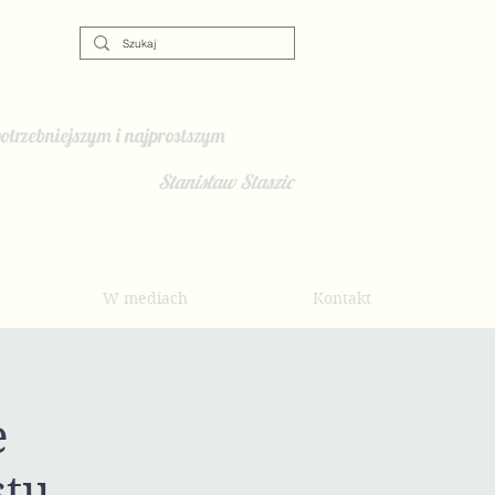
otrzebniejszym i najprostszym
Stanisław Staszic
W mediach
Kontakt
e
stu