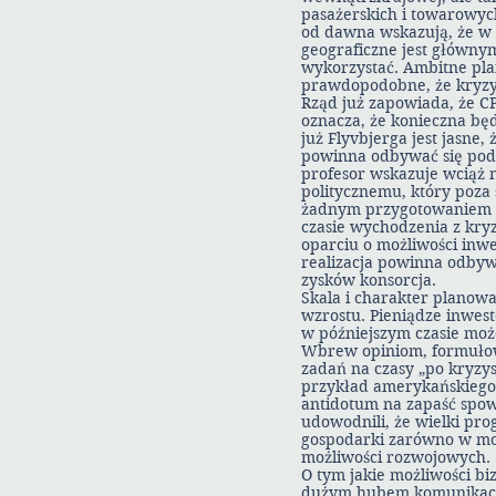
pasażerskich i towarowych
od dawna wskazują, że w 
geograficzne jest głównym 
wykorzystać. Ambitne pla
prawdopodobne, że kryzys
Rząd już zapowiada, że C
oznacza, że konieczna b
już Flyvbjerga jest jasne, 
powinna odbywać się pod 
profesor wskazuje wciąż 
politycznemu, który poza 
żadnym przygotowaniem me
czasie wychodzenia z kry
oparciu o możliwości inwe
realizacja powinna odbyw
zysków konsorcja.
Skala i charakter planowa
wzrostu. Pieniądze inwest
w późniejszym czasie moż
Wbrew opiniom, formułowan
zadań na czasy „po kryzys
przykład amerykańskiego 
antidotum na zapaść spow
udowodnili, że wielki pro
gospodarki zarówno w mome
możliwości rozwojowych.
O tym jakie możliwości b
dużym hubem komunikacyjn