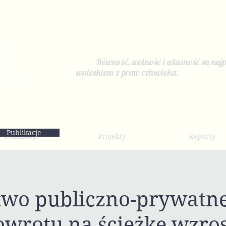
Równość, wolność i własność są najp
wnioskiem z praw człowieka.
Publikacje
Publikacje
Projekty
Raporty
two publiczno-prywatn
owrotu na ścieżkę wzro