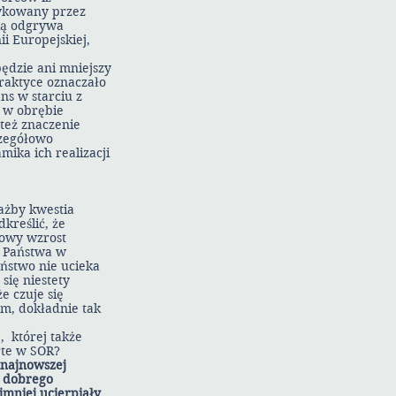
tykowany przez
aką odgrywa
i Europejskiej,
będzie ani mniejszy
praktyce oznaczało
ns w starciu z
 w obrębie
też znaczenie
czegółowo
mika ich realizacji
ażby kwestia
kreślić, że
dowy wzrost
u Państwa w
ństwo nie ucieka
się niestety
e czuje się
m, dokładnie tak
, której także
rte w SOR?
 najnowszej
, dobrego
mniej ucierpiały