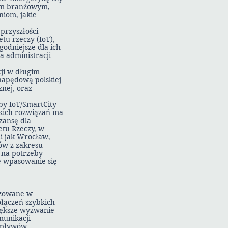
iem branżowym,
niom, jakie
przyszłości
tu rzeczy (IoT),
odniejsze dla ich
 administracji
cji w długim
 napędową polskiej
nej, oraz
eby IoT/SmartCity
akich rozwiązań ma
zansę dla
etu Rzeczy, w
mi jak Wrocław,
ów z zakresu
 na potrzeby
e wpasowanie się
lizowane w
ołączeń szybkich
większe wyzwanie
munikacji
zepływów