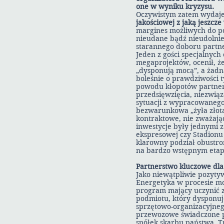
one w wyniku kryzysu.
Oczywistym zatem wydaje 
jakościowej z jaką jeszcze
margines możliwych do po
nieudane bądź nieudolnie
starannego doboru partn
Jeden z gości specjalnych 
megaprojektów, ocenił, ż
„dysponują mocą”, a żadna
boleśnie o prawdziwości 
powodu kłopotów partnera
przedsięwzięcia, niezwiąz
sytuacji z wypracowanego
bezwarunkowa „żyła złota”
kontraktowe, nie zważają
inwestycje były jednymi z
ekspresowej czy Stadion
klarowny podział obustro
na bardzo wstępnym etap
Partnerstwo kluczowe dla 
Jako niewątpliwie pozyty
Energetyka w procesie mod
program mający uczynić z
podmiotu, który dysponuj
sprzętowo-organizacyjne
przewozowe świadczone p
spółek skarbu państwa. T