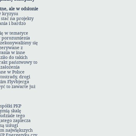
ne, ale w odsłonie
 kryzysu
stać na projekty
nia i bardzo
się w tematyce
y porozumienia
rzekonywaliśmy się
rzerywane z
wania w inne
iło do takich
rakt państwowy to
 założenia
ane w Polsce
tostrady, drogi
kim Flyvbjerga
yć to zawarte już
spółki PKP
zymią skalę
udziale tego
gatego zaplecza
ą usługi
ym największych
KP Energetyką czy