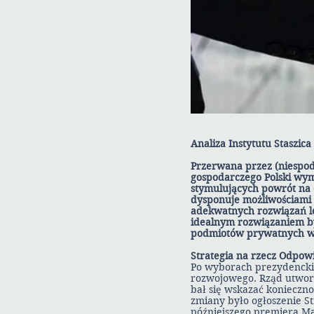
Analiza Instytutu Staszica
Przerwana przez (niespod
gospodarczego Polski wym
stymulujących powrót na 
dysponuje możliwościami i
adekwatnych rozwiązań leg
idealnym rozwiązaniem b
podmiotów prywatnych w 
Strategia na rzecz Odpow
Po wyborach prezydencki
rozwojowego. Rząd utworz
bał się wskazać konieczno
zmiany było ogłoszenie S
późniejszego premiera Ma