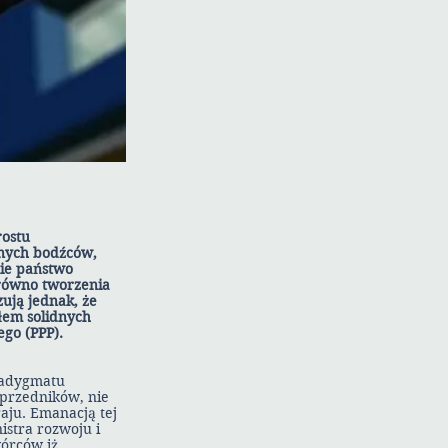
rostu
dnych bodźców,
nie państwo
arówno tworzenia
ują jednak, że
łem solidnych
go (PPP).
radygmatu
przedników, nie
aju. Emanacją tej
istra rozwoju i
wórców iż