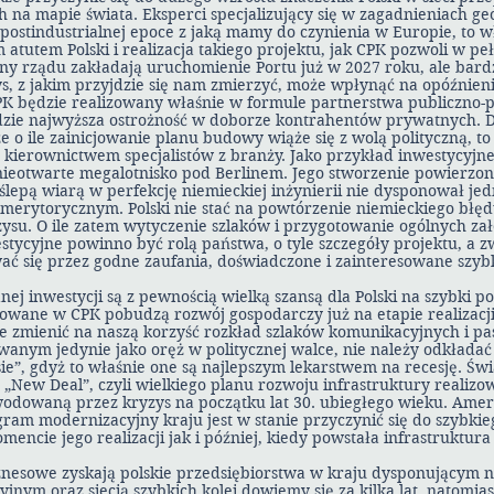
 na mapie świata. Eksperci specjalizujący się w zagadnieniach ge
postindustrialnej epoce z jaką mamy do czynienia w Europie, to w
atutem Polski i realizacja takiego projektu, jak CPK pozwoli w peł
ny rządu zakładają uruchomienie Portu już w 2027 roku, ale bard
, z jakim przyjdzie się nam zmierzyć, może wpłynąć na opóźnienie
PK będzie realizowany właśnie w formule partnerstwa publiczno-
ędzie najwyższa ostrożność w doborze kontrahentów prywatnych.
że o ile zainicjowanie planu budowy wiąże się z wolą polityczną, to j
kierownictwem specjalistów z branży. Jako przykład inwestycyjnej
nieotwarte megalotnisko pod Berlinem. Jego stworzenie powierzo
ślepą wiarą w perfekcję niemieckiej inżynierii nie dysponował je
rytorycznym. Polski nie stać na powtórzenie niemieckiego błęd
zysu. O ile zatem wytyczenie szlaków i przygotowanie ogólnych za
stycyjne powinno być rolą państwa, o tyle szczegóły projektu, a z
ać się przez godne zaufania, doświadczone i zainteresowane szybk
nej inwestycji są z pewnością wielką szansą dla Polski na szybki p
owane w CPK pobudzą rozwój gospodarczy już na etapie realizacji 
e zmienić na naszą korzyść rozkład szlaków komunikacyjnych i pa
ym jedynie jako oręż w politycznej walce, nie należy odkładać r
ie”, gdyż to właśnie one są najlepszym lekarstwem na recesję. Św
„New Deal”, czyli wielkiego planu rozwoju infrastruktury realizo
odowaną przez kryzys na początku lat 30. ubiegłego wieku. Ame
gram modernizacyjny kraju jest w stanie przyczynić się do szybki
ncie jego realizacji jak i później, kiedy powstała infrastruktur
iznesowe zyskają polskie przedsiębiorstwa w kraju dysponującym
ym oraz siecią szybkich kolei dowiemy się za kilka lat, natomias