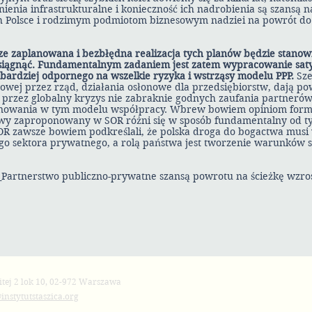
ienia infrastrukturalne i konieczność ich nadrobienia są szansą 
 Polsce i rodzimym podmiotom biznesowym nadziei na powrót do
ze zaplanowana i bezbłędna realizacja tych planów będzie stanow
osiągnąć. Fundamentalnym zadaniem jest zatem wypracowanie sat
jbardziej odpornego na wszelkie ryzyka i wstrząsy modelu PPP.
Sze
wej przez rząd, działania osłonowe dla przedsiębiorstw, dają po
j przez globalny kryzys nie zabraknie godnych zaufania partnerów
jonowania w tym modelu współpracy. Wbrew bowiem opiniom for
wy zaproponowany w SOR różni się w sposób fundamentalny od t
OR zawsze bowiem podkreślali, że polska droga do bogactwa musi 
go sektora prywatnego, a rolą państwa jest tworzenie warunków sł
ca_Partnerstwo publiczno-prywatne szansą powrotu na ścieżkę wzro
itej 2 lok 10, 02-972 Warszawa
instytutstaszica.org