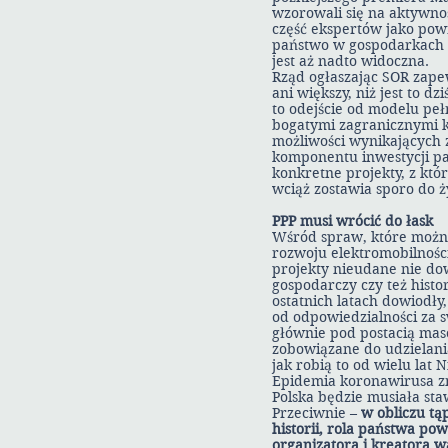
wzorowali się na aktywno
część ekspertów jako pow
państwo w gospodarkach ni
jest aż nadto widoczna.
Rząd ogłaszając SOR zapew
ani większy, niż jest to 
to odejście od modelu peł
bogatymi zagranicznymi k
możliwości wynikających 
komponentu inwestycji p
konkretne projekty, z któ
wciąż zostawia sporo do ż
PPP musi wrócić do łask
Wśród spraw, które można
rozwoju elektromobilnośc
projekty nieudane nie do
gospodarczy czy też hist
ostatnich latach dowiodł
od odpowiedzialności za s
głównie pod postacią maso
zobowiązane do udzielani
jak robią to od wielu lat
Epidemia koronawirusa zm
Polska będzie musiała sta
Przeciwnie –
w obliczu tą
historii, rola państwa po
organizatora i kreatora 