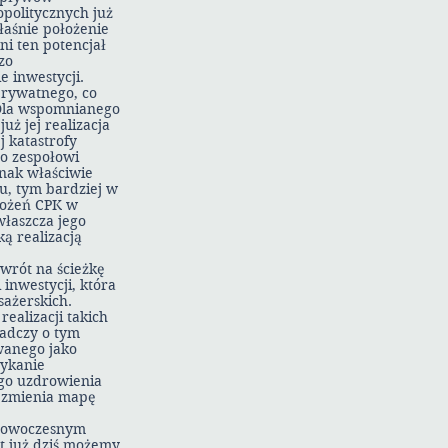
opolitycznych już
łaśnie położenie
ni ten potencjał
zo
 inwestycji.
prywatnego, co
 Dla wspomnianego
uż jej realizacja
 katastrofy
no zespołowi
dnak właściwie
u, tym bardziej w
łożeń CPK w
właszcza jego
ą realizacją
owrót na ścieżkę
inwestycji, która
sażerskich.
ealizacji takich
iadczy o tym
wanego jako
rykanie
ego uzdrowienia
a zmienia mapę
 nowoczesnym
t już dziś możemy