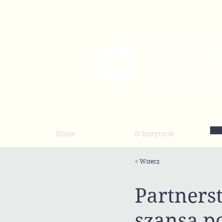
Home
O Instytucie
< Wstecz
Partners
szansą p