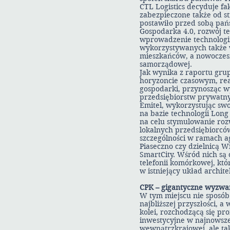
CTL Logistics decyduje f
zabezpieczone także od st
postawiło przed sobą pańs
Gospodarka 4.0, rozwój te
wprowadzenie technologii
wykorzystywanych także w 
mieszkańców, a nowoczesn
samorządowej.
Jak wynika z raportu grup
horyzoncie czasowym, real
gospodarki, przynosząc wy
przedsiębiorstw prywatn
Emitel, wykorzystując swo
na bazie technologii Long
na celu stymulowanie rozw
lokalnych przedsiębiorców
szczególności w ramach ag
Piaseczno czy dzielnicą 
SmartCity. Wśród nich są
telefonii komórkowej, któ
w istniejący układ archit
CPK – gigantyczne wyzwa
W tym miejscu nie sposób
najbliższej przyszłości, 
kolei, rozchodzącą się pr
inwestycyjne w najnowszej
wewnątrzkrajowej, ale ta