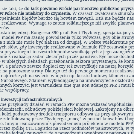
się fakt, że
do łask powinno wrócić partnerstwo publiczno-prywat
 w Polsce nie mieliśmy do czynienia.
W czasach zwalczania skutków
pełnienia błędów bardzo się bowiem zawęził. Dziś nie będzie nas 
 realizowane. Wymaga to zatem solidniejszego niż zwykle planowa
erów.
ostatniej edycji Kongresu 590 prof. Bent Flyvbjerg, specjalizujący 
e model PPP ma szansę powodzenia tylko wówczas, gdy obie stron
 z nich nie może być słabsza od drugiej. W Polsce wielokrotnie p
tych słów, gdy inwestycje realizowane w formule PPP zostawały p
 prywatnego i to często kłopotów wynikających z jego zaangażo
ane z realizacją zadań zlecanych przez państwo. Być może dochodz
 w ubiegłych dekadach przekonania sektora prywatnego, że kont
, a państwo zawsze dopłaci czy też zweryfikuje na naszą korzyść
c na ponoszone straty. Dlatego też do pewnego momentu realizow
 najdroższych na świecie w ujęciu np. kosztu budowy kilometra au
u Narodowego. Zdaniem wykładającego na uniwersytecie oksfordz
nnych korzyści jest warunkiem sine qua non udanego PPP. I musi b
ie współpracy.
inwestycji infrastrukturalnych
wne przykłady działań w ramach PPP można wskazać współudział 
ernizacji i odbudowy polskiej sieci kolejowej. Zakrojony na olbr
 kolei podstawowy środek transportu odbywa się przy aktywnym 
e zdefiniowaną przez Flyvbjerga „mocą” w postaci know-how i bo
go. Innym realizowanym z powodzeniem projektem w modelu PPP s
rzez spółkę CTL Logistics na rzecz podmiotów państwowych, w t
rzeba jednak zauważyć, że o powodzeniu współpracy państwa z P