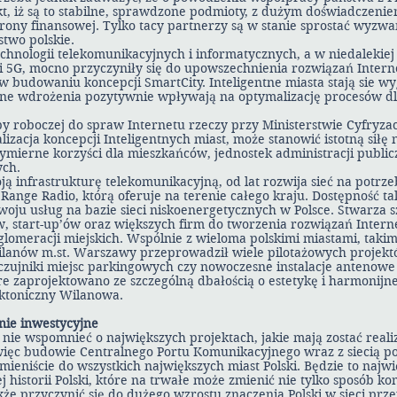
akt, iż są to stabilne, sprawdzone podmioty, z dużym doświadczen
rony finansowej. Tylko tacy partnerzy są w stanie sprostać wyzwa
two polskie.
chnologii telekomunikacyjnych i informatycznych, a w niedalekiej 
 5G, mocno przyczyniły się do upowszechnienia rozwiązań Interne
budowaniu koncepcji SmartCity. Inteligentne miasta stają sie wyg
e wdrożenia pozytywnie wpływają na optymalizację procesów dla
y roboczej do spraw Internetu rzeczy przy Ministerstwie Cyfryza
izacja koncepcji Inteligentnych miast, może stanowić istotną siłę
mierne korzyści dla mieszkańców, jednostek administracji publicz
ych.
ją infrastrukturę telekomunikacyjną, od lat rozwija sieć na potrz
 Range Radio, którą oferuje na terenie całego kraju. Dostępność t
oju usług na bazie sieci niskoenergetycznych w Polsce. Stwarza s
, start-up’ów oraz większych firm do tworzenia rozwiązań Intern
lomeracji miejskich. Wspólnie z wieloma polskimi miastami, taki
Wilanów m.st. Warszawy przeprowadził wiele pilotażowych projekt
 czujniki miejsc parkingowych czy nowoczesne instalacje antenowe
re zaprojektowano ze szczególną dbałością o estetykę i harmonijn
ektoniczny Wilanowa.
nie inwestycyjne
 nie wspomnieć o największych projektach, jakie mają zostać rea
a więc budowie Centralnego Portu Komunikacyjnego wraz z siecią p
omieniście do wszystkich największych miast Polski. Będzie to naj
 historii Polski, które na trwałe może zmienić nie tylko sposób ko
kże przyczynić się do dużego wzrostu znaczenia Polski w sieci pr