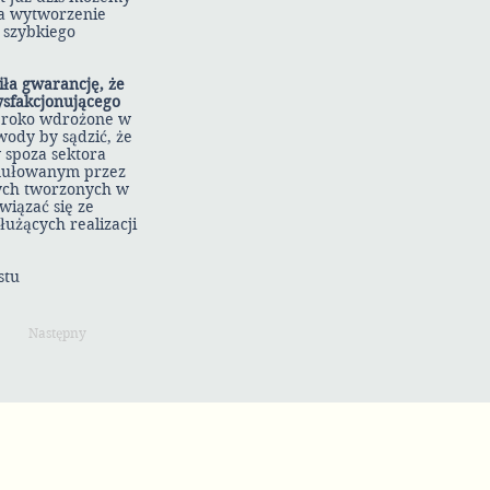
na wytworzenie
 szybkiego
iła gwarancję, że
ysfakcjonującego
roko wdrożone w
wody by sądzić, że
 spoza sektora
mułowanym przez
ych tworzonych w
wiązać się ze
użących realizacji
stu
Następny