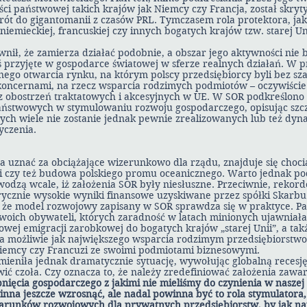
ści państwowej takich krajów jak Niemcy czy Francja, został skry
rót do gigantomanii z czasów PRL. Tymczasem rola protektora, j
emieckiej, francuskiej czy innych bogatych krajów tzw. starej Uni
nił, że zamierza działać podobnie, a obszar jego aktywności nie 
dziś przyjęte w gospodarce światowej w sferze realnych działań. W 
nego otwarcia rynku, na którym polscy przedsiębiorcy byli bez sza
oncernami, na rzecz wsparcia rodzimych podmiotów – oczywiście
z obostrzeń traktatowych i akcesyjnych w UE. W SOR podkreślono 
aństwowych w stymulowaniu rozwoju gospodarczego, opisując sz
rych wiele nie zostanie jednak pewnie zrealizowanych lub też dyna
yczenia.
 uznać za obciążające wizerunkowo dla rządu, znajduje się choci
i czy też budowa polskiego promu oceanicznego. Warto jednak pod
wodzą wcale, iż założenia SOR były niesłuszne. Przeciwnie, rekor
orycznie wysokie wyniki finansowe uzyskiwane przez spółki Skarb
y, że model rozwojowy zapisany w SOR sprawdza się w praktyce. Pa
woich obywateli, których zaradność w latach minionych ujawniała 
wej emigracji zarobkowej do bogatych krajów „starej Unii”, a takż
a możliwie jak największego wsparcia rodzimym przedsiębiorstwo
 Niemcy czy Francuzi ze swoimi podmiotami biznesowymi.
ieniła jednak dramatycznie sytuację, wywołując globalną recesję
wić czoła. Czy oznacza to, że należy zredefiniować założenia zawa
pnięcia gospodarczego z jakimi nie mieliśmy do czynienia w naszej
winna jeszcze wzrosnąć, ale nadal powinna być to rola stymulatora
warunków rozwojowych dla prywatnych przedsiębiorstw, by jak naj