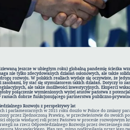
ziewaną jeszcze w ubiegłym roku) globalną pandemię ścieżka wz
aga nie tylko zdecydowanych działań osłonowych, ale także soli
drogę rozwoju. W polskich realiach wydaje się oczywiste, że jedy
 zasobami, by stać się stymulatorem takich działań. Dotyczy to z
islacyjnych, ale także możliwości inwestycyjnych. Eksperci wskaz
yłoby połączenie wymienionych wyżej atutów państwa z potencja
ramach dobrze funkcjonującego partnerstwa publiczno-prywatne
iedzialnego Rozwoju z perspektywy lat
ch i parlamentarnych w 2015 roku doszło w Polsce do zmiany pa
ony przez Zjednoczoną Prawicę, w przeciwieństwie do swoich po
ści objęcia wiodącej roli przez Państwo w procesie rozwojowym kr
trategii na rzecz Odpowiedzialnego Rozwoju przez ówczesnego min
teusza Morawieckiego. Plan ten, mimo podkreślania przez jego t