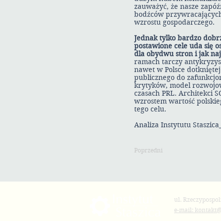
zauważyć, że nasze zapóźn
bodźców przywracających
wzrostu gospodarczego.
Jednak tylko bardzo dobr
postawione cele uda się 
dla obydwu stron i jak na
ramach tarczy antykryzyso
nawet w Polsce dotknięte
publicznego do zafunkc
krytyków, model rozwojo
czasach PRL. Architekci S
wzrostem wartość polskie
tego celu.
Analiza Instytutu Staszi
Poprzedni
ul. Rzeczypospol
e-mail: kontakt@