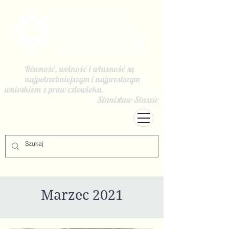
Równość, wolność i własność są
najpotrzebniejszym i najprostszym
wnioskiem z praw człowieka.
Stanisław Staszic
Marzec 2021