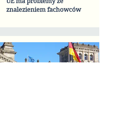
UE ma problemy ze
znalezieniem fachowców
Czy Niemcy prześwietlą
swoją politykę wobec Rosji? –
Może tak, a może nie.