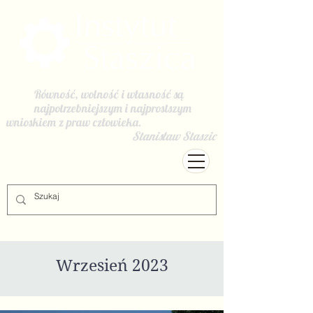
Równość, wolność i własność są
najpotrzebniejszym i najprostszym
wnioskiem z praw człowieka.
Stanisław Staszic
Wrzesień 2023