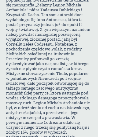
popularyzują. Dwadzieścia lat temu ukazała
się monografia „Żelazny Legion Michała
Archanioła” pióra Tadeusza Dubickiego i
Krzysztofa Dacha. Ten sam autorski duet
wydał biografię Iona Antonescu, która ta
postać przynależy jednak już do epoki II
wojny światowej. Z tym większym uznaniem
należy powitać monografię poświęconą
wyjątkowej, złożonej postaci, jaką był
Corneliu Zelea Codreanu. Notabene, z
pochodzenia częściowo Polak, z rodziny
Zielińskich osiedlonej na Bukowinie.
Przeciwnicy próbowali go zresztą
dyskredytować jako nacjonalistę, w którego
żyłach nie płynie czysta rumuńska krew.
Mistyczne stowarzyszenie Thule, popularne
w południowych Niemczech po I wojnie
światowej, dało początek odwołującej się do
takiego samego rasowego mistycyzmu
monachijskiej partyjce, która następnie pod
wodzą zdolnego demagoga zapoczątkowała
masowy ruch. Legion Michała Archanioła nie
był, w odróżnieniu od ruchu nazistowskiego,
antychrześcijański, a przeciwnie – jego
mistycyzm czerpał z prawosławia. W
pewnym momencie Codreanu udało się
uczynić z niego trzecią siłę polityczną kraju i
zdobyć 16% głosów w wyborach