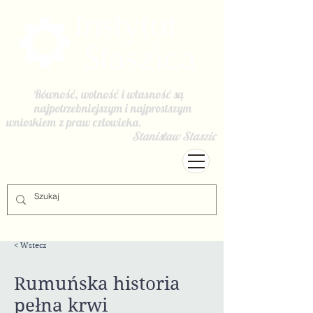
Równość, wolność i własność są
najpotrzebniejszym i najprostszym
wnioskiem z praw człowieka.
Stanisław Staszic
< Wstecz
Rumuńska historia
pełna krwi