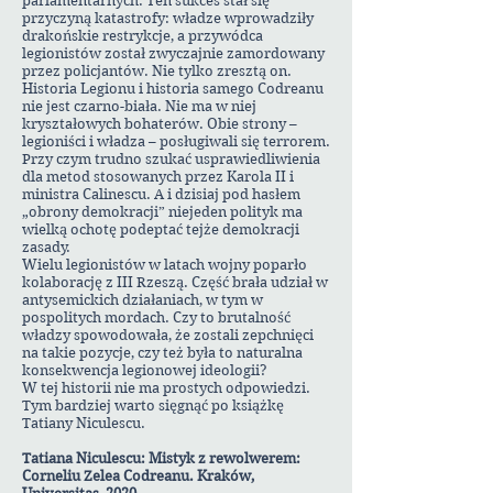
parlamentarnych. Ten sukces stał się
przyczyną katastrofy: władze wprowadziły
drakońskie restrykcje, a przywódca
legionistów został zwyczajnie zamordowany
przez policjantów. Nie tylko zresztą on.
Historia Legionu i historia samego Codreanu
nie jest czarno-biała. Nie ma w niej
kryształowych bohaterów. Obie strony –
legioniści i władza – posługiwali się terrorem.
Przy czym trudno szukać usprawiedliwienia
dla metod stosowanych przez Karola II i
ministra Calinescu. A i dzisiaj pod hasłem
„obrony demokracji” niejeden polityk ma
wielką ochotę podeptać tejże demokracji
zasady.
Wielu legionistów w latach wojny poparło
kolaborację z III Rzeszą. Część brała udział w
antysemickich działaniach, w tym w
pospolitych mordach. Czy to brutalność
władzy spowodowała, że zostali zepchnięci
na takie pozycje, czy też była to naturalna
konsekwencja legionowej ideologii?
W tej historii nie ma prostych odpowiedzi.
Tym bardziej warto sięgnąć po książkę
Tatiany Niculescu.
Tatiana Niculescu: Mistyk z rewolwerem:
Corneliu Zelea Codreanu. Kraków,