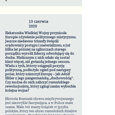
13 czerwca
2020
Hekatomba Wielkiej Wojny przyniosła
Europie ożywienie politycznego mistycyzmu.
Jeszcze niedawno triumfy święcili
orędownicy postępu i materializmu, a już
kilka lat później na zgliszczach starego
porządku wyrośli liderzy, odwołujący się do
ducha. Nielicznym z nich udało się zostać
kimś więcej, niż gwiazdą jednego sezonu.
Wielu z tych, którzy osiągnęli pozycję
polityczną, podłożyło ogień pod następny
pożar, który zniszczył Europę – jak Adolf
Hitler z jego pangermańską „duchowością”.
Czy można do nich zaliczyć rumuńskiego
rewolucjonistę, który zginął zanim wybuchła
kolejna wojna?
Historia Rumunii okresu międzywojennego
jest niezwykle fascynująca, a w Polsce mało
znana. Mało też mamy książek w języku
polskim, który ten okres rumuńskich dziejów