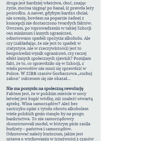
droga jest bardziej właściwa, choć, znając
życie, można sięgnąć po banał, iż prawda leży
pośrodku. A nawet, gdybym bardzo chciał,
nie ocenię, bowiem na poparcie żadnej z
koncepcji nie dostarczono twardych faktów.
Owszem, po wprowadzeniu w takiej Szkocji
cen minimum i innych ograniczeń,
odnotowano spadek spożycia alkoholu. Ale
czy (zakładając, że nie jest to spadek w
statystyce, nie w rzeczywistości) jest to
bezpośredni wynik ograniczeń, czy raczej
efekt innych społecznych zjawisk? Pomijam
fakt, że to, co sprawdziło się w Szkocji, z
wielu powodów nie musi się sprawdzić w
Polsce. W ZSRR czasów Gorbaczowa „suchoj
zakon” sukcesem się nie okazał…
Nie ma pomysłu na społeczną rewolucję
Faktem jest, że w polskim mieście w nocy
łatwiej jest kupić wódkę, niż znaleźć otwartą
aptekę. Wina samorządów? Ależ bez
zastrzyku opłat z tytułu obrotu alkoholem
wiele polskich gmin stanęło by na progu
bankructwa. To nie samorządowcy
skonstruowali model, w którym picie zasila
budżety – państwa i samorządów.
Odnotować należy kuriozum, jakim jest
ustawa o wychowaniu w trzeźwości z czasów