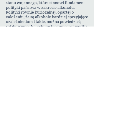
stanu wojennego, która stanowi fundament
polityki państwa w zakresie alkoholu.
Polityki równie kuriozalnej, opartej o
założeniu, że są alkohole bardziej sprzyjające
uzależnieniom i takie, można powiedzieć,
relaksacyjne. Na jednym biegunie jest wódka,
whisky i wszelkie mocne trunki, które nie
mogą się reklamować, są obłożone
największą akcyzą i traktowane są jako
prosta droga do uzależnienia. Na drugim –
piwo, które może się reklamować,
sponsorować koncerty itp. i buduje przekaz
marketingowy jako napój dla młodych,
energicznych ludzi, nieodzowny element
towarzyskiego życia.
I jedno, i drugie ma niewiele wspólnego z
rzeczywistością. Nie ma alkoholu, który
stwarza mniejsze czy większe ryzyka. To nie
alkohol jako taki jest groźny, ale kultura jego
spożywania i społeczna akceptacja dla
określonych zachowań. W ciągu trzydziestu
lat nastąpiły w Polsce kolosalne zmiany, ale
nadal jesteśmy skłonni przymykać oko na
wybryki po kilku głębszych. Jak wolno
przebijała się w społeczeństwie świadomość,
że dla wsiadania za kierownicę po kielichu
nie ma żadnego usprawiedliwienia! A i nie
wszędzie dotarła.