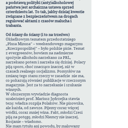
a podstawą polityki (anty)alkoholowej
państwa jest archaiczna ustawa sprzed
czterdziestu lat. To tak, jakby dzisiaj kwestie
związane z bezpieczeństwem na drogach
regulować aktami z czasów malucha i
trabanta.
Od ściany do ściany (i to na trzeźwo)
Okładkowym tematem przedostatniego
„Plusa Minusa” – weekendowego magazynu
„Rzeczpospolitej” – było polskie picie. Temat
z evergreenów, bowiem na nadmierne
spożycie alkoholu narzekano za PRL,
narzekano potem i narzeka się dzisiaj. Polacy
piją sporo, choć znacząco inaczej, niż w
czasach realnego socjalizmu. Pomysłów na
zmianę tego stanu rzeczy w zasadzie nie ma,
co pokazują również publikacje w rzeczonym
magazynie. Jest za to narzekanie i szukanie
winnych.
W obszernym wywiadzie diagnosta
uzależnień prof. Mariusz Jędrzejka stawia
tezę: władza rozpija Polaków. Nie pisowska,
ale każda, od zawsze. Pijemy coraz więcej
wódki, coraz mniej wina. Fakt, młodzi Czesi
piją na potęgę, młodzi Niemcy nie inaczej,
Rosjanie – wiadomo.
Nie mam tytułu ani powodu, by malowany