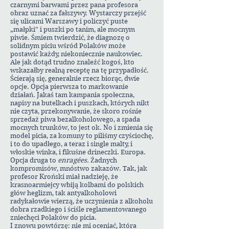
czarnymi barwami przez pana profesora
obraz uznać za fałszywy. Wystarczy przejść
się ulicami Warszawy i policzyć puste
„małpki” i puszki po tanim, ale mocnym
piwie. Śmiem twierdzić, że diagnozę o
solidnym piciu wśród Polaków może
postawić każdy, niekoniecznie naukowiec.
Ale jak dotąd trudno znaleźć kogoś, kto
wskazałby realną receptę na tę przypadłość.
Ścierają się, generalnie rzecz biorąc, dwie
opcje. Opcja pierwsza to markowanie
działań. Jakaś tam kampania społeczna,
napisy na butelkach i puszkach, których nikt
nie czyta, przekonywanie, że skoro rośnie
sprzedaż piwa bezalkoholowego, a spada
mocnych trunków, to jest ok. No i zmienia się
model picia, za komuny to piliśmy czyściochę,
i to do upadłego, a teraz i single malty, i
włoskie winka, i fikuśne drineczki. Europa.
Opcja druga to
enragées.
Żadnych
kompromisów, mnóstwo zakazów. Tak, jak
profesor Kroński miał nadzieję, że
krasnoarmiejcy wbiją kolbami do polskich
głów heglizm, tak antyalkoholowi
radykałowie wierzą, że uczynienia z alkoholu
dobra rzadkiego i ściśle reglamentowanego
zniechęci Polaków do picia.
I znowu powtórzę: nie mi oceniać, która