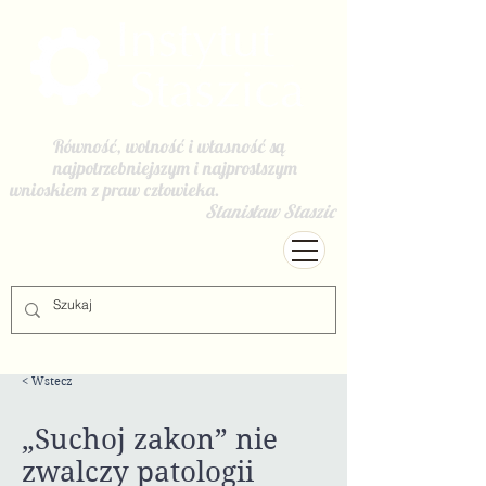
Równość, wolność i własność są
najpotrzebniejszym i najprostszym
wnioskiem z praw człowieka.
Stanisław Staszic
< Wstecz
„Suchoj zakon” nie
zwalczy patologii