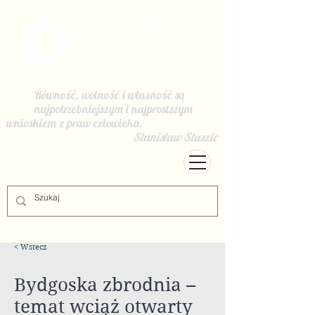
Równość, wolność i własność są
najpotrzebniejszym i najprostszym
wnioskiem z praw człowieka.
Stanisław Staszic
< Wstecz
Bydgoska zbrodnia –
temat wciąż otwarty