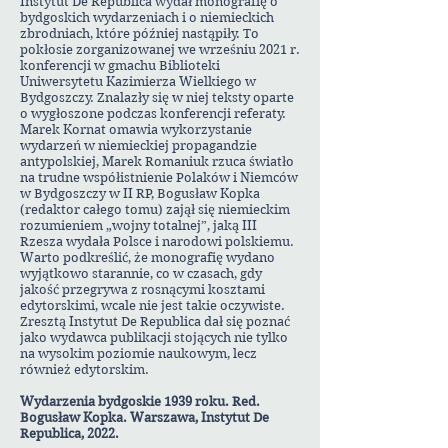
Instytut De Republica wydał monografię o
bydgoskich wydarzeniach i o niemieckich
zbrodniach, które później nastąpiły. To
pokłosie zorganizowanej we wrześniu 2021 r.
konferencji w gmachu Biblioteki
Uniwersytetu Kazimierza Wielkiego w
Bydgoszczy. Znalazły się w niej teksty oparte
o wygłoszone podczas konferencji referaty.
Marek Kornat omawia wykorzystanie
wydarzeń w niemieckiej propagandzie
antypolskiej, Marek Romaniuk rzuca światło
na trudne współistnienie Polaków i Niemców
w Bydgoszczy w II RP, Bogusław Kopka
(redaktor całego tomu) zajął się niemieckim
rozumieniem „wojny totalnej”, jaką III
Rzesza wydała Polsce i narodowi polskiemu.
Warto podkreślić, że monografię wydano
wyjątkowo starannie, co w czasach, gdy
jakość przegrywa z rosnącymi kosztami
edytorskimi, wcale nie jest takie oczywiste.
Zresztą Instytut De Republica dał się poznać
jako wydawca publikacji stojących nie tylko
na wysokim poziomie naukowym, lecz
również edytorskim.
Wydarzenia bydgoskie 1939 roku. Red.
Bogusław Kopka. Warszawa, Instytut De
Republica, 2022.