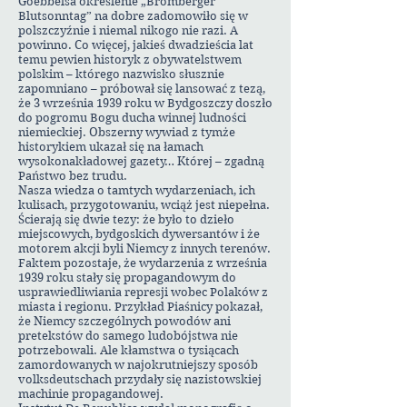
Goebbelsa określenie „Bromberger
Blutsonntag” na dobre zadomowiło się w
polszczyźnie i niemal nikogo nie razi. A
powinno. Co więcej, jakieś dwadzieścia lat
temu pewien historyk z obywatelstwem
polskim – którego nazwisko słusznie
zapomniano – próbował się lansować z tezą,
że 3 września 1939 roku w Bydgoszczy doszło
do pogromu Bogu ducha winnej ludności
niemieckiej. Obszerny wywiad z tymże
historykiem ukazał się na łamach
wysokonakładowej gazety… Której – zgadną
Państwo bez trudu.
Nasza wiedza o tamtych wydarzeniach, ich
kulisach, przygotowaniu, wciąż jest niepełna.
Ścierają się dwie tezy: że było to dzieło
miejscowych, bydgoskich dywersantów i że
motorem akcji byli Niemcy z innych terenów.
Faktem pozostaje, że wydarzenia z września
1939 roku stały się propagandowym do
usprawiedliwiania represji wobec Polaków z
miasta i regionu. Przykład Piaśnicy pokazał,
że Niemcy szczególnych powodów ani
pretekstów do samego ludobójstwa nie
potrzebowali. Ale kłamstwa o tysiącach
zamordowanych w najokrutniejszy sposób
volksdeutschach przydały się nazistowskiej
machinie propagandowej.