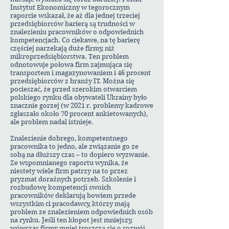
Instytut Ekonomiczny w tegorocznym
raporcie wskazał, że aż dla jednej trzeciej
przedsiębiorców barierą są trudności w
znalezieniu pracowników o odpowiednich
kompetencjach. Co ciekawe, na tę barierę
częściej narzekają duże firmy, niż
mikroprzedsiębiorstwa. Ten problem
odnotowuje połowa firm zajmująca się
transportem i magazynowaniem i 46 procent
przedsiębiorców z branży IT. Można się
pocieszać, że przed szerokim otwarciem
polskiego rynku dla obywateli Ukrainy było
znacznie gorzej (w 2021 r. problemy kadrowe
zgłaszało około 70 procent ankietowanych),
ale problem nadal istnieje.
Znalezienie dobrego, kompetentnego
pracownika to jedno, ale związanie go ze
sobą na dłuższy czas – to dopiero wyzwanie.
Ze wspomnianego raportu wynika, że
niestety wiele firm patrzy na to przez
pryzmat doraźnych potrzeb. Szkolenie i
rozbudowę kompetencji swoich
pracowników deklarują bowiem przede
wszystkim ci pracodawcy, którzy mają
problem ze znalezieniem odpowiednich osób
na rynku. Jeśli ten kłopot jest mniejszy,
wówczas firmy mniej troszczą się o rozwój