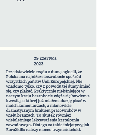
29 czerwca
2023
Przedstawiciele rządu z dumą ogłosili, że
Polska ma najniższe bezrobocie spośród
wszystkich państw Unii Europejskiej. Nie
wiadomo tylko, czy z powodu tej dumy śmiać
się, czy płakać. Praktycznie nieistniejące w
naszym kraju bezrobocie wiąże się bowiem z
kwestią, o której już miałem okazję pisać w
moich komentarzach, a mianowicie
dramatycznym brakiem pracowników w
wielu branżach. To skutek również
wieloletniego lekceważenia kształcenia
zawodowego. Dlatego za takie inicjatywy, jak
EuroSkills należy mocno trzymać kciuki.