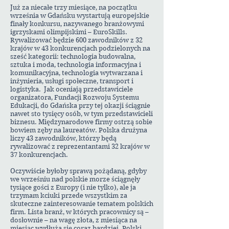
Już za niecałe trzy miesiące, na początku
września w Gdańsku wystartują europejskie
finały konkursu, nazywanego branżowymi
igrzyskami olimpijskimi – EuroSkills.
Rywalizować będzie 600 zawodników z 32
krajów w 43 konkurencjach podzielonych na
sześć kategorii: technologia budowalna,
sztuka i moda, technologia informacyjna i
komunikacyjna, technologia wytwarzana i
inżynieria, usługi społeczne, transport i
logistyka. Jak oceniają przedstawiciele
organizatora, Fundacji Rozwoju Systemu
Edukacji, do Gdańska przy tej okazji ściągnie
nawet sto tysięcy osób, w tym przedstawicieli
biznesu. Międzynarodowe firmy ostrzą sobie
bowiem zęby na laureatów. Polska drużyna
liczy 43 zawodników, którzy będą
rywalizować z reprezentantami 32 krajów w
37 konkurencjach.
Oczywiście byłoby sprawą pożądaną, gdyby
we wrześniu nad polskie morze ściągnęły
tysiące gości z Europy (i nie tylko), ale ja
trzymam kciuki przede wszystkim za
skuteczne zainteresowanie tematem polskich
firm. Lista branż, w których pracownicy są –
dosłownie – na wagę złota, z miesiąca na
miesiąc wydłuża się coraz bardziej. Polski