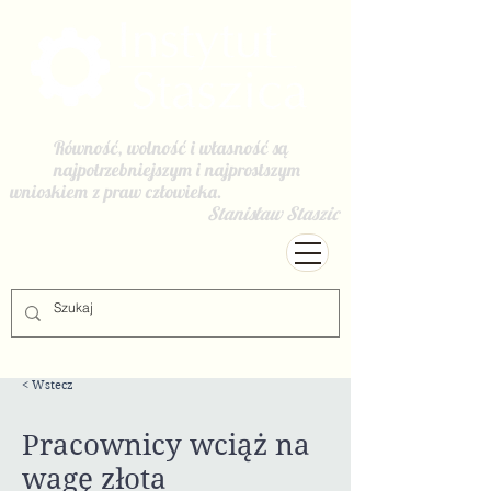
Równość, wolność i własność są
najpotrzebniejszym i najprostszym
wnioskiem z praw człowieka.
Stanisław Staszic
< Wstecz
Pracownicy wciąż na
wagę złota