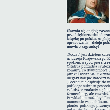
Ukazała się anglojęzyczna 
przedsiębiorczości od cz
książkę po polsku. Anglo
opracowanie – dzieje pol
mówić o zagranicy!
„Poczet” jest dziełem czt
Andrzeja Krajewskiego. Kr
epokom, a spod pióra trz
Ostatnia porządna syntez
komuny. To dwutomowa „En
punktu widzenia. O dziwo 
ulegały kolejne katedry n
„Poczet” nie aspiruje do
polskiego sukcesu gospod
W książce znalazły się bi
Kronenberg, ale również c
Przykładem może być Piet
momencie wsparł finansow
pionier polskiego przemys
pokazuje, że polską gospo