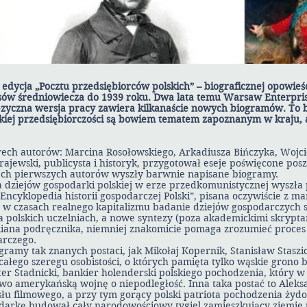
edycja „Pocztu przedsiębiorców polskich” – biograficznej opowieści 
asów średniowiecza do 1939 roku. Dwa lata temu Warsaw Enterpris
języczna wersja pracy zawiera kilkanaście nowych biogramów. To b
skiej przedsiębiorczości są bowiem tematem zapoznanym w kraju, 
erech autorów: Marcina Rosołowskiego, Arkadiusza Bińczyka, Wojci
ajewski, publicysta i historyk, przygotował eseje poświęcone po
ech pierwszych autorów wyszły barwnie napisane biogramy.
a dziejów gospodarki polskiej w erze przedkomunistycznej wyszła 
cyklopedia historii gospodarczej Polski”, pisana oczywiście z ma
w czasach realnego kapitalizmu badanie dziejów gospodarczych si
a polskich uczelniach, a nowe syntezy (poza akademickimi skrypta
 miana podręcznika, niemniej znakomicie pomaga zrozumieć proce
arczego.
ogramy tak znanych postaci, jak Mikołaj Kopernik, Stanisław Staszi
ałego szeregu osobistości, o których pamięta tylko wąskie grono 
er Stadnicki, bankier holenderski polskiego pochodzenia, który 
o amerykańską wojnę o niepodległość. Inna taka postać to Aleks
łu filmowego, a przy tym gorący polski patriota pochodzenia żydo
darkę budował cały narodowościowy tygiel zamieszkujący ziemie p