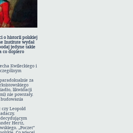
o historii polskiej
e Institute wydał
odaj jedyne takie
a co dopiero
echa Kwileckiego i
szczególnym
paradoksalnie za
rksistowskiego
adło, likwidacji
mi) nie powstały.
s budowania
c czy Leopold
badaczy.
w decydującym
ander Hertz,
wskiego. „Poczet”
olskie. Co więcej,