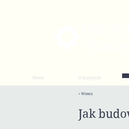
Home
O Instytucie
< Wstecz
Jak budo