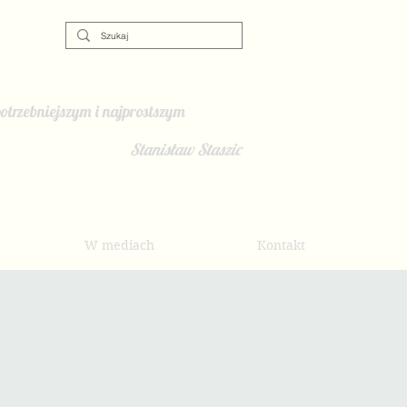
otrzebniejszym i najprostszym
Stanisław Staszic
W mediach
Kontakt