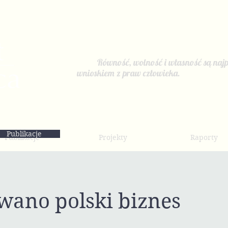
Równość, wolność i własność są najp
wnioskiem z praw człowieka.
Publikacje
Publikacje
Projekty
Raporty
wano polski biznes