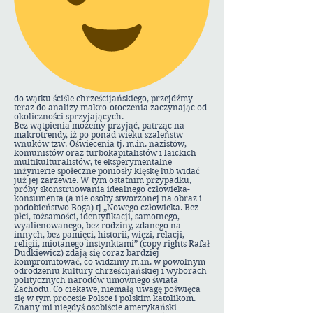
do wątku ściśle chrześcijańskiego, przejdźmy
teraz do analizy makro-otoczenia zaczynając od
okoliczności sprzyjających.
Bez wątpienia możemy przyjąć, patrząc na
makrotrendy, iż po ponad wieku szaleństw
wnuków tzw. Oświecenia tj. m.in. nazistów,
komunistów oraz turbokapitalistów i laickich
multikulturalistów, te eksperymentalne
inżynierie społeczne poniosły klęskę lub widać
już jej zarzewie. W tym ostatnim przypadku,
próby skonstruowania idealnego człowieka-
konsumenta (a nie osoby stworzonej na obraz i
podobieństwo Boga) tj „Nowego człowieka. Bez
płci, tożsamości, identyfikacji, samotnego,
wyalienowanego, bez rodziny, zdanego na
innych, bez pamięci, historii, więzi, relacji,
religii, miotanego instynktami” (copy rights Rafał
Dudkiewicz) zdają się coraz bardziej
kompromitować, co widzimy m.in. w powolnym
odrodzeniu kultury chrześcijańskiej i wyborach
politycznych narodów umownego świata
Zachodu. Co ciekawe, niemałą uwagę poświęca
się w tym procesie Polsce i polskim katolikom.
Znany mi niegdyś osobiście amerykański