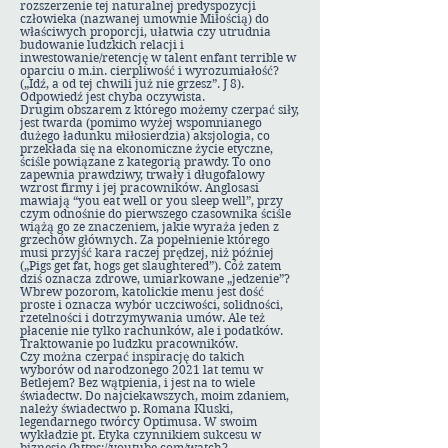
rozszerzenie tej naturalnej predyspozycji
człowieka (nazwanej umownie Miłością) do
właściwych proporcji, ułatwia czy utrudnia
budowanie ludzkich relacji i
inwestowanie/retencję w talent enfant terrible w
oparciu o m.in. cierpliwość i wyrozumiałość?
(„Idź, a od tej chwili już nie grzesz”. J 8).
Odpowiedź jest chyba oczywista.
Drugim obszarem z którego możemy czerpać siły,
jest twarda (pomimo wyżej wspomnianego
dużego ładunku miłosierdzia) aksjologia, co
przekłada się na ekonomiczne życie etyczne,
ściśle powiązane z kategorią prawdy. To ono
zapewnia prawdziwy, trwały i długofalowy
wzrost firmy i jej pracowników. Anglosasi
mawiają “you eat well or you sleep well”, przy
czym odnośnie do pierwszego czasownika ściśle
wiążą go ze znaczeniem, jakie wyraża jeden z
grzechów głównych. Za popełnienie którego
musi przyjść kara raczej prędzej, niż później
(„Pigs get fat, hogs get slaughtered”). Cóż zatem
dziś oznacza zdrowe, umiarkowane „jedzenie”?
Wbrew pozorom, katolickie menu jest dość
proste i oznacza wybór uczciwości, solidności,
rzetelności i dotrzymywania umów. Ale też
płacenie nie tylko rachunków, ale i podatków.
Traktowanie po ludzku pracowników.
Czy można czerpać inspirację do takich
wyborów od narodzonego 2021 lat temu w
Betlejem? Bez wątpienia, i jest na to wiele
świadectw. Do najciekawszych, moim zdaniem,
należy świadectwo p. Romana Kluski,
legendarnego twórcy Optimusa. W swoim
wykładzie pt. Etyka czynnikiem sukcesu w
biznesie (
https://youtube.com/watch?