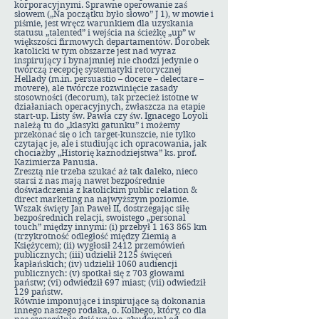
korporacyjnymi. Sprawne operowanie zaś
słowem („Na początku było słowo” J 1), w mowie i
piśmie, jest wręcz warunkiem dla uzyskania
statusu „talented” i wejścia na ścieżkę „up” w
większości firmowych departamentów. Dorobek
katolicki w tym obszarze jest nad wyraz
inspirujący i bynajmniej nie chodzi jedynie o
twórczą recepcję systematyki retorycznej
Hellady (m.in. persuastio – docere – delectare –
movere), ale twórcze rozwinięcie zasady
stosowności (decorum), tak przecież istotne w
działaniach operacyjnych, zwłaszcza na etapie
start-up. Listy św. Pawła czy św. Ignacego Loyoli
należą tu do „klasyki gatunku” i możemy
przekonać się o ich target-kunszcie, nie tylko
czytając je, ale i studiując ich opracowania, jak
chociażby „Historię kaznodziejstwa” ks. prof.
Kazimierza Panusia.
Zresztą nie trzeba szukać aż tak daleko, nieco
starsi z nas mają nawet bezpośrednie
doświadczenia z katolickim public relation &
direct marketing na najwyższym poziomie.
Wszak święty Jan Paweł II, dostrzegając siłę
bezpośrednich relacji, swoistego „personal
touch” między innymi: (i) przebył
1 163 865
km
(trzykrotność odległość między Ziemią a
Księżycem); (ii) wygłosił 2412 przemówień
publicznych; (iii) udzielił 2125 święceń
kapłańskich; (iv) udzielił 1060 audiencji
publicznych: (v) spotkał się z 703 głowami
państw; (vi) odwiedził 697 miast; (vii) odwiedził
129 państw.
Równie imponujące i inspirujące są dokonania
innego naszego rodaka, o. Kolbego, który, co dla