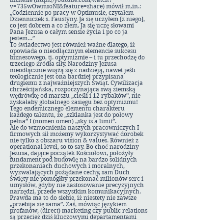
v=735wOwmsoNI&feature=share
) mówił m.in.:
„Codziennie po pracy w Optimusie, czytałem
Dzienniczek s. Faustyny. Ja się uczyłem [z niego],
co jest dobrem a co złem. Ja się uczę słowami
Pana Jezusa o całym sensie życia i po co ja
jestem…”
To świadectwo jest również ważne dlatego, iż
opowiada o nieodłącznym elemencie sukcesu
biznesowego, tj. optymizmie – i tu przechodzę do
trzeciego źródła siły. Narodziny Jezusa
nieodłącznie wiążą się z nadzieją, nawet jeśli
teologicznie jest ona bardziej przypisana
drugiemu z najważniejszych Świąt. Cywilizacja
chrześcijańska, rozpoczynająca swą ziemską
wędrówkę od marszu „cieśli i 12 rybaków”, nie
zyskałaby globalnego zasięgu bez optymizmu!
Tego endemicznego elementu charakteru
każdego talentu, że „szklanka jest do połowy
pełna” I (nomen omen) „sky is a limit”.
Ale do wzmocnienia naszych pracowniczych I
firmowych sił możemy wykorzystywać dorobek
nie tylko z obszaru vision & values. Również z
operational level, so to say. Bo choć narodziny
Jezusa, dające początek Kościołowi, położyły
fundament pod budowlę na bardzo solidnych
przekonaniach duchowych i moralnych,
wyzwalających pożądane cechy, sam Duch
Święty nie pomógłby przekonać milionów serc i
umysłów, gdyby nie zastosowanie precyzyjnych
narzędzi, przede wszystkim komunikacyjnych.
Prawda ma to do siebie, iż niestety nie zawsze
„przebija się sama”. Zaś, mówiąc językiem
profanów, (direct) marketing czy public relations
są przecież dziś kluczowymi departamentami