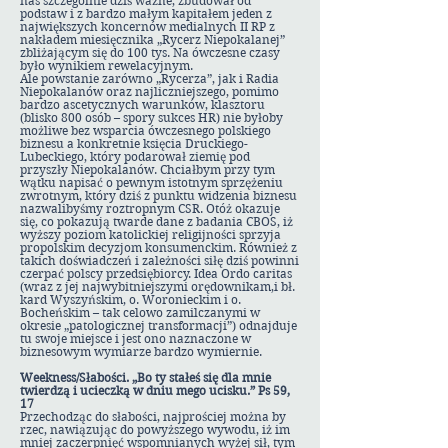
nas szczególnie dziś ważne, zbudował od
podstaw i z bardzo małym kapitałem jeden z
największych koncernów medialnych II RP z
nakładem miesięcznika „Rycerz Niepokalanej”
zbliżającym się do 100 tys. Na ówczesne czasy
było wynikiem rewelacyjnym.
Ale powstanie zarówno „Rycerza”, jak i Radia
Niepokalanów oraz najliczniejszego, pomimo
bardzo ascetycznych warunków, klasztoru
(blisko 800 osób – spory sukces HR) nie byłoby
możliwe bez wsparcia ówczesnego polskiego
biznesu a konkretnie księcia Druckiego-
Lubeckiego, który podarował ziemię pod
przyszły Niepokalanów. Chciałbym przy tym
wątku napisać o pewnym istotnym sprzężeniu
zwrotnym, który dziś z punktu widzenia biznesu
nazwalibyśmy roztropnym CSR. Otóż okazuje
się, co pokazują twarde dane z badania CBOS, iż
wyższy poziom katolickiej religijności sprzyja
propolskim decyzjom konsumenckim. Również z
takich doświadczeń i zależności siłę dziś powinni
czerpać polscy przedsiębiorcy. Idea Ordo caritas
(wraz z jej najwybitniejszymi orędownikam,i bł.
kard Wyszyńskim, o. Woronieckim i o.
Bocheńskim – tak celowo zamilczanymi w
okresie „patologicznej transformacji”) odnajduje
tu swoje miejsce i jest ono naznaczone w
biznesowym wymiarze bardzo wymiernie.
Weekness/Słabości. „Bo ty stałeś się dla mnie
twierdzą i ucieczką w dniu mego ucisku.” Ps 59,
17
Przechodząc do słabości, najprościej można by
rzec, nawiązując do powyższego wywodu, iż im
mniej zaczerpnięć wspomnianych wyżej sił, tym