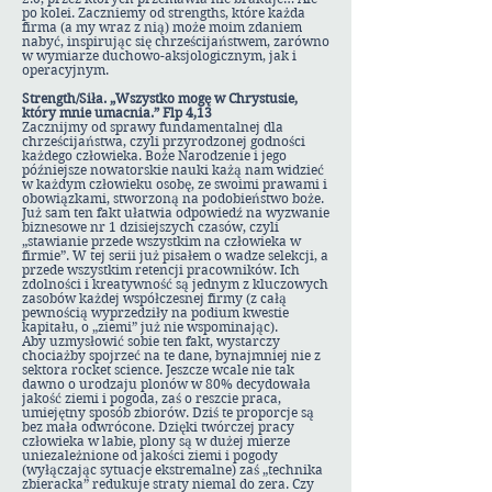
po kolei. Zaczniemy od strengths, które każda
firma (a my wraz z nią) może moim zdaniem
nabyć, inspirując się chrześcijaństwem, zarówno
w wymiarze duchowo-aksjologicznym, jak i
operacyjnym.
Strength/Siła. „Wszystko mogę w Chrystusie,
który mnie umacnia.” Flp 4,13
Zacznijmy od sprawy fundamentalnej dla
chrześcijaństwa, czyli przyrodzonej godności
każdego człowieka. Boże Narodzenie i jego
późniejsze nowatorskie nauki każą nam widzieć
w każdym człowieku osobę, ze swoimi prawami i
obowiązkami, stworzoną na podobieństwo boże.
Już sam ten fakt ułatwia odpowiedź na wyzwanie
biznesowe nr 1 dzisiejszych czasów, czyli
„stawianie przede wszystkim na człowieka w
firmie”. W tej serii już pisałem o wadze selekcji, a
przede wszystkim retencji pracowników. Ich
zdolności i kreatywność są jednym z kluczowych
zasobów każdej współczesnej firmy (z całą
pewnością wyprzedziły na podium kwestie
kapitału, o „ziemi” już nie wspominając).
Aby uzmysłowić sobie ten fakt, wystarczy
chociażby spojrzeć na te dane, bynajmniej nie z
sektora rocket science. Jeszcze wcale nie tak
dawno o urodzaju plonów w 80% decydowała
jakość ziemi i pogoda, zaś o reszcie praca,
umiejętny sposób zbiorów. Dziś te proporcje są
bez mała odwrócone. Dzięki twórczej pracy
człowieka w labie, plony są w dużej mierze
uniezależnione od jakości ziemi i pogody
(wyłączając sytuacje ekstremalne) zaś „technika
zbieracka” redukuje straty niemal do zera. Czy