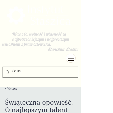
Równość, wolność i własność są
najpotrzebniejszym i najprostszym
wnioskiem z praw człowieka.
Stanisław Staszic
< Wstecz
Świąteczna opowieść.
O najlepszym talent