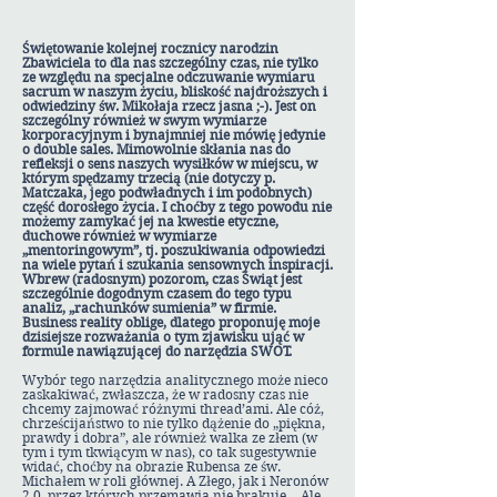
Świętowanie kolejnej rocznicy narodzin
Zbawiciela to dla nas szczególny czas, nie tylko
ze względu na specjalne odczuwanie wymiaru
sacrum w naszym życiu, bliskość najdroższych i
odwiedziny św. Mikołaja rzecz jasna ;-). Jest on
szczególny również w swym wymiarze
korporacyjnym i bynajmniej nie mówię jedynie
o double sales. Mimowolnie skłania nas do
refleksji o sens naszych wysiłków w miejscu, w
którym spędzamy trzecią (nie dotyczy p.
Matczaka, jego podwładnych i im podobnych)
część dorosłego życia. I choćby z tego powodu nie
możemy zamykać jej na kwestie etyczne,
duchowe również w wymiarze
„mentoringowym”, tj. poszukiwania odpowiedzi
na wiele pytań i szukania sensownych inspiracji.
Wbrew (radosnym) pozorom, czas Świąt jest
szczególnie dogodnym czasem do tego typu
analiz, „rachunków sumienia” w firmie.
Business reality oblige, dlatego proponuję moje
dzisiejsze rozważania o tym zjawisku ująć w
formule nawiązującej do narzędzia SWOT.
Wybór tego narzędzia analitycznego może nieco
zaskakiwać, zwłaszcza, że w radosny czas nie
chcemy zajmować różnymi thread’ami. Ale cóż,
chrześcijaństwo to nie tylko dążenie do „piękna,
prawdy i dobra”, ale również walka ze złem (w
tym i tym tkwiącym w nas), co tak sugestywnie
widać, choćby na obrazie Rubensa ze św.
Michałem w roli głównej. A Złego, jak i Neronów
2.0, przez których przemawia nie brakuje… Ale