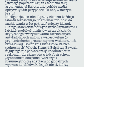
„swojego poprzednika”, zaś sąd uzna taką
argumentację! Ba, ostatnio polskie media
opisywały taki przypadek – u nas, w naszym
kraju!
Inteligencja, ten nieodłączny element każdego
talentu biznesowego, to również zdolność do
znajdowania w lot połączeń między ideami.
Dlatego szaleństwa późnych turbokapitalistów i
laickich multikulturalistów są też okazją do
krytycznego zweryfikowania niezliczonych
antykatolickich mitów, z weberowskim (o
prymacie ducha protestantyzmu w skuteczności
biznesowej). Dokonania biznesowe starych
(północnych) Włoch, Francji, Belgii czy Bawarii
nigdy tego nie potwierdzały. Podobnie jest z
rzekomym „brakiem otwartości”, strachem,
„syndromem oblężonej twierdzy” i
nieumiejętnością adaptacji do globalnych
wyzwań katolików. Któż, jak nie ci, którzy
inspirują się wielowiekowymi globalnymi
doświadczeniami tysięcy ojców jezuitów,
dominikanów, czy, w polskich warunkach blisko
trzema tysiącami księży na misjach oraz ich
wieloma sukcesami recepcji lokalnych kultur, są
bardziej predestynowani do rozumienia
„globalnej gry”? Więcej tych mitów (Kościół
przeciwny przedsiębiorczości, kredytowi,
bogaceniu się, wspierający socjalistyczny model
gospodarczy itd. itp.) omówię w innym felietonie.
Teraz czas przejść do ostatniego elementu naszej
analizy.
Threads/Zagrożenia „Głosimy Chrystusa
ukrzyżowanego, który jest zgorszeniem dla