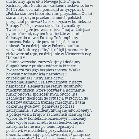
duchowny, „prorok z Nowego Jorku” śp. o.
Richard John Neuhaus – całkiem niedawno, bo w
2012 roku, oceniał i poniekąd antycypował:
„Polska stanowi laboratorium przyszłości. Od lat
staram się o tym przekonać moich polskich
przyjaciół ponieważ bardzo często w kontekście
Europy Polskę uważa się za kraj zacofany.
Twierdzi się, że jest wczorajsza. I najważniejsze
pytanie brzmi, czy ten kraj będzie w stanie
dołączyć do nowej Europy. To kompletny
nonsens. Polacy nie powinni się dać na to
nabrać. To co dzieje się w Polsce z punktu
widzenia kultury, polityki, religii jest znacznie
ciekawsze od tego, co dzieje się w Niemczech czy
Holandii.“
I, mimo wszystko, zaryzykujmy i dodajmy:
długofalowo z punktu widzenia biznesu.
Zwłaszcza zaś jego bezpieczeństwa. Walka
bowiem z tożsamością narodową i
chrześcijańską, uchylanie drzwi
irracjonalizmowi i relatywizmowi, niszczy
najbardziej elementarne reguły stosunków
międzyludzkich, które pozwalają normalnie
funkcjonować społeczeństwu. Skoro „na
Zachodzie” dochodzi do sytuacji, w których do
aresztów damskich trafiają mężczyźni (i tam
dokonują gwałtów), ponieważ podczas
zatrzymania „autoidentyfikują się jako kobiety”,
a policje wielu krajów zachodnich szanują taki
wybór to, w kontekście biznesowym, możemy
sobie wyobrazić, iż jeśli to szaleństwo się nie
zatrzyma (a nie ma po temu logicznych
podstaw), w niedalekiej przyszłości np. nasz
dłużnik, zmieniając płeć, stwierdzi, iż „czuje się
już inną osobą”. I nie chce odpowiadać za czyny