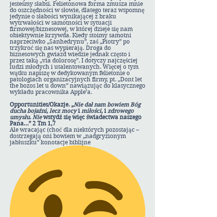
jesteśmy słabsi. Felietonowa forma zmusza mnie
do oszczędności w słowie, dlatego teraz wspomnę
jedynie o słabości wynikającej z braku
wytrwałości w samotności w sytuacji
firmowej/biznesowej, w której dzieje się nam
obiektywnie krzywda. Kiedy stoimy samotni
naprzeciwko „Sanhedrynu”, zaś „Piotry” po
trzykroć się nas wypierają. Droga do
biznesowych gwiazd wiedzie jednak często i
przez taką „via dolorosę”. I dotyczy najczęściej
ludzi młodych i utalentowanych. Więcej o tym
wątku napiszę w dedykowanym felietonie o
patologiach organizacyjnych firmy, pt. „Dont let
the bozos let u down” nawiązując do klasycznego
wykładu pracownika Apple’a.
Opportunities/Okazje. „
Nie dał nam bowiem Bóg
ducha bojaźni
,
lecz mocy
i
miłości
, i
zdrowego
umysłu
.
Nie
wstydź się więc świadectwa naszego
Pana…” 2 Tm 1,7
Ale wracając (choć dla niektórych pozostając –
dostrzegają oni bowiem w „nadgryzionym
jabłuszku” konotacje biblijne