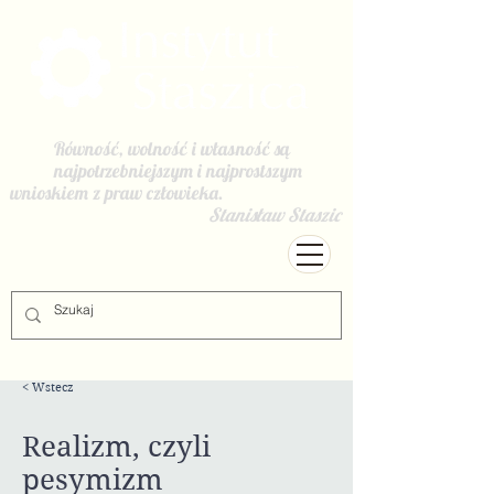
Równość, wolność i własność są
najpotrzebniejszym i najprostszym
wnioskiem z praw człowieka.
Stanisław Staszic
< Wstecz
Realizm, czyli
pesymizm