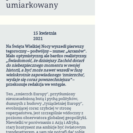
umiarkowany
15 kwietnia
2021
Na Święta Wielkiej Nocy wyszedł pierwszy
tegoroczny – podwójny – numer „Arcanów”.
Mało optymistyczny, ale bardzo realistyczny.
„Świadomość, że dzisiejszy Zachód dotarł
do niebezpiecznego momentu w swojej
historii, a być może nawet wszedł w fazę
wielokrotnie zapowiadanego ‘zmierzchu’,
wydaje się coraz powszechniejsza”
–
przekonuje redakcja we wstępie.
Ten „zmierzch Europy”, przytłumiony
nieuzasadnioną butą i pychą polityków,
dumnych z budowy „tysiącletniej Europy”,
ewoluującej coraz szybciej w stronę
superpaństwa, jest szczególnie widoczny z
poziomu obserwatora globalnej geopolityki.
Niewielki w porównaniu z Azją i Afryką,
stary kontynent ma ambicje być światowym
trendesetterem, a sam nie potrafi dać sobie