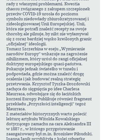
rady z własnymi problemami. Kwestia
chaosu związanego z zakupem szczepionek
przeciw COVID-19 urosła do poziomu
symbolu niedowłady zbiurokratyzowanej i
zideologizowanej Unii Europejskiej. Unii,
która nie potrafi znaleźć recepty na swoje
choroby, ale pilnuje, by nikt nie wyłamywał
się z coraz bardziej wąsko kreślonych granic
„oficjalnej” ideologii.
Tomasz Szczerbina w eseju „Wymieranie
narodów Europy” wskazuje na zagrożenie
nihilizmem, który urósł do rangi oficjalnej
doktryny europejskiego quasi-państwa.
Pokazuje jednak światełko w tunelu i
podpowiada, gdzie można znaleźć drogę
ocalenia i jak budować realną strategię
przetrwania. Krzysztof Tyszka-Drozdowski
zachęca do sięgnięcia po idee Charlesa
Maurrasa, odwołujące się do łacińskich
korzeni Europy. Publikuje również fragment
przekładu „Przyszłości inteligencji” tegoż
Maurrasa.
Z materiałów historycznych warto polecić
lekturę artykułu Witolda Kowalskiego
dotyczącego zamachu na cara Aleksandra III
w 1887 r., w którego przygotowanie
zaangażowany był m.in. Bronisław Piłsudski.
Joanna Janik przybliżyła z kolei sylwetkę