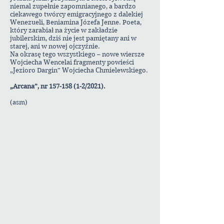
niemal zupełnie zapomnianego, a bardzo
ciekawego twórcy emigracyjnego z dalekiej
Wenezueli, Beniamina Józefa Jenne. Poeta,
który zarabiał na życie w zakładzie
jubilerskim, dziś nie jest pamiętany ani w
starej, ani w nowej ojczyźnie.
Na okrasę tego wszystkiego – nowe wiersze
Wojciecha Wencelai fragmenty powieści
„Jezioro Dargin” Wojciecha Chmielewskiego.
„Arcana”, nr
157-158 (1-2
/2021).
(asm)