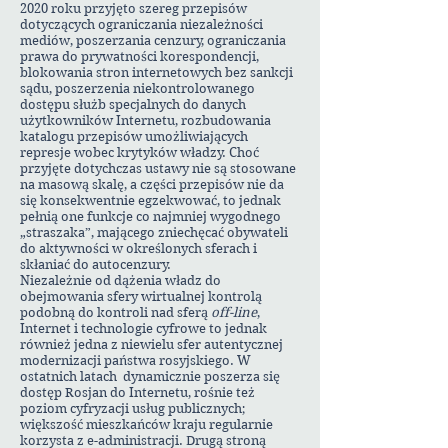
2020 roku przyjęto szereg przepisów
dotyczących ograniczania niezależności
mediów, poszerzania cenzury, ograniczania
prawa do prywatności korespondencji,
blokowania stron internetowych bez sankcji
sądu, poszerzenia niekontrolowanego
dostępu służb specjalnych do danych
użytkowników Internetu, rozbudowania
katalogu przepisów umożliwiających
represje wobec krytyków władzy. Choć
przyjęte dotychczas ustawy nie są stosowane
na masową skalę, a części przepisów nie da
się konsekwentnie egzekwować, to jednak
pełnią one funkcje co najmniej wygodnego
„straszaka”, mającego zniechęcać obywateli
do aktywności w określonych sferach i
skłaniać do autocenzury.
Niezależnie od dążenia władz do
obejmowania sfery wirtualnej kontrolą
podobną do kontroli nad sferą
off-line
,
Internet i technologie cyfrowe to jednak
również jedna z niewielu sfer autentycznej
modernizacji państwa rosyjskiego. W
ostatnich latach dynamicznie poszerza się
dostęp Rosjan do Internetu, rośnie też
poziom cyfryzacji usług publicznych;
większość mieszkańców kraju regularnie
korzysta z e-administracji. Drugą stroną