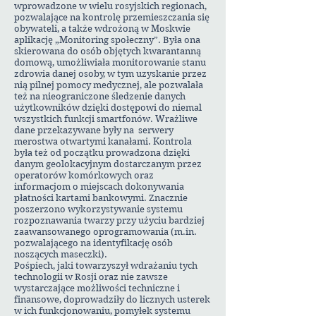
wprowadzone w wielu rosyjskich regionach,
pozwalające na kontrolę przemieszczania się
obywateli, a także wdrożoną w Moskwie
aplikację „Monitoring społeczny”. Była ona
skierowana do osób objętych kwarantanną
domową, umożliwiała monitorowanie stanu
zdrowia danej osoby, w tym uzyskanie przez
nią pilnej pomocy medycznej, ale pozwalała
też na nieograniczone śledzenie danych
użytkowników dzięki dostępowi do niemal
wszystkich funkcji smartfonów. Wrażliwe
dane przekazywane były na serwery
merostwa otwartymi kanałami. Kontrola
była też od początku prowadzona dzięki
danym geolokacyjnym dostarczanym przez
operatorów komórkowych oraz
informacjom o miejscach dokonywania
płatności kartami bankowymi. Znacznie
poszerzono wykorzystywanie systemu
rozpoznawania twarzy przy użyciu bardziej
zaawansowanego oprogramowania (m.in.
pozwalającego na identyfikację osób
noszących maseczki).
Pośpiech, jaki towarzyszył wdrażaniu tych
technologii w Rosji oraz nie zawsze
wystarczające możliwości techniczne i
finansowe, doprowadziły do licznych usterek
w ich funkcjonowaniu, pomyłek systemu