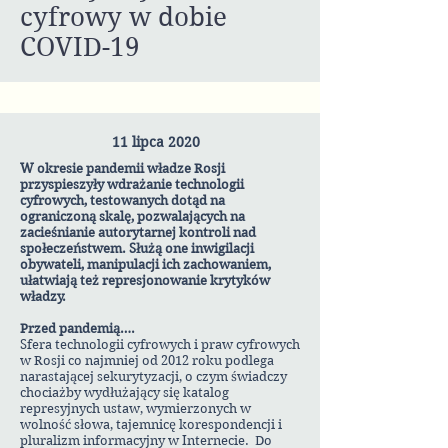
cyfrowy w dobie
COVID-19
11 lipca 2020
W okresie pandemii władze Rosji
przyspieszyły wdrażanie technologii
cyfrowych, testowanych dotąd na
ograniczoną skalę, pozwalających na
zacieśnianie autorytarnej kontroli nad
społeczeństwem. Służą one inwigilacji
obywateli, manipulacji ich zachowaniem,
ułatwiają też represjonowanie krytyków
władzy.
Przed pandemią….
Sfera technologii cyfrowych i praw cyfrowych
w Rosji co najmniej od 2012 roku podlega
narastającej sekurytyzacji, o czym świadczy
chociażby wydłużający się katalog
represyjnych ustaw, wymierzonych w
wolność słowa, tajemnicę korespondencji i
pluralizm informacyjny w Internecie. Do