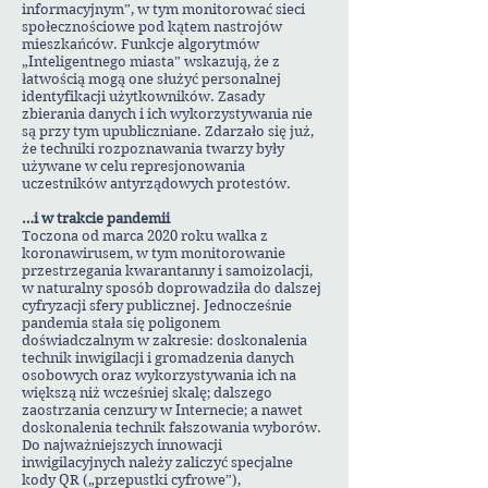
informacyjnym”, w tym monitorować sieci
społecznościowe pod kątem nastrojów
mieszkańców. Funkcje algorytmów
„Inteligentnego miasta” wskazują, że z
łatwością mogą one służyć personalnej
identyfikacji użytkowników. Zasady
zbierania danych i ich wykorzystywania nie
są przy tym upubliczniane. Zdarzało się już,
że techniki rozpoznawania twarzy były
używane w celu represjonowania
uczestników antyrządowych protestów.
…i w trakcie pandemii
Toczona od marca 2020 roku walka z
koronawirusem, w tym monitorowanie
przestrzegania kwarantanny i samoizolacji,
w naturalny sposób doprowadziła do dalszej
cyfryzacji sfery publicznej. Jednocześnie
pandemia stała się poligonem
doświadczalnym w zakresie: doskonalenia
technik inwigilacji i gromadzenia danych
osobowych oraz wykorzystywania ich na
większą niż wcześniej skalę; dalszego
zaostrzania cenzury w Internecie; a nawet
doskonalenia technik fałszowania wyborów.
Do najważniejszych innowacji
inwigilacyjnych należy zaliczyć specjalne
kody QR („przepustki cyfrowe”),