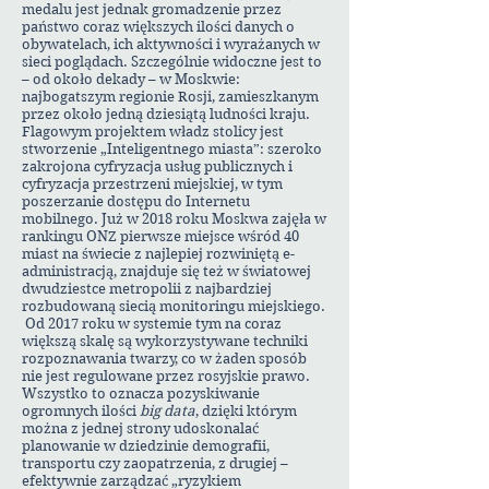
medalu jest jednak gromadzenie przez
państwo coraz większych ilości danych o
obywatelach, ich aktywności i wyrażanych w
sieci poglądach. Szczególnie widoczne jest to
– od około dekady – w Moskwie:
najbogatszym regionie Rosji, zamieszkanym
przez około jedną dziesiątą ludności kraju.
Flagowym projektem władz stolicy jest
stworzenie „Inteligentnego miasta”: szeroko
zakrojona cyfryzacja usług publicznych i
cyfryzacja przestrzeni miejskiej, w tym
poszerzanie dostępu do Internetu
mobilnego. Już w 2018 roku Moskwa zajęła w
rankingu ONZ pierwsze miejsce wśród 40
miast na świecie z najlepiej rozwiniętą e-
administracją, znajduje się też w światowej
dwudziestce metropolii z najbardziej
rozbudowaną siecią monitoringu miejskiego.
Od 2017 roku w systemie tym na coraz
większą skalę są wykorzystywane techniki
rozpoznawania twarzy, co w żaden sposób
nie jest regulowane przez rosyjskie prawo.
Wszystko to oznacza pozyskiwanie
ogromnych ilości
big data
, dzięki którym
można z jednej strony udoskonalać
planowanie w dziedzinie demografii,
transportu czy zaopatrzenia, z drugiej –
efektywnie zarządzać „ryzykiem