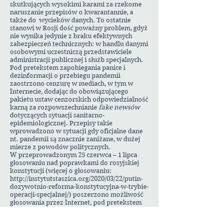
skutkujących wysokimi karami za rzekome
naruszanie przepisów o kwarantannie, a
także do wycieków danych. To ostatnie
stanowi w Rosji dość poważny problem, gdyż
nie wynika jedynie z braku efektywnych
zabezpieczeń technicznych: w handlu danymi
osobowymi uczestniczą przedstawiciele
administracji publicznej i służb specjalnych.
Pod pretekstem zapobiegania panice i
dezinformacji o przebiegu pandemii
zaostrzono cenzurę w mediach, w tym w
Internecie, dodając do obowiązującego
pakietu ustaw cenzorskich odpowiedzialność
karną za rozpowszechnianie
fake newsów
dotyczących sytuacji sanitarno-
epidemiologicznej. Przepisy takie
wprowadzono w sytuacji gdy oficjalne dane
nt. pandemii są znacznie zaniżane, w dużej
mierze z powodów politycznych.
W przeprowadzonym 25 czerwca – 1 lipca
głosowaniu nad poprawkami do rosyjskiej
konstytucji (więcej o głosowaniu:
http://instytutstaszica.org/2020/03/22/putin-
dozywotnio-reforma-konstytucyjna-w-trybie-
operacji-specjalnej/
) poszerzono możliwość
głosowania przez Internet, pod pretekstem
zmniejszania ryzyka epidemicznego. Taki
sposób głosowania, przetestowany