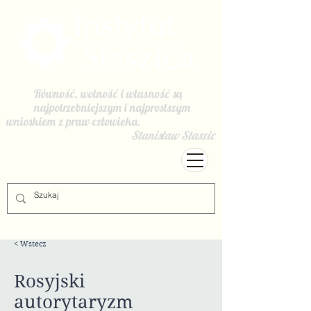
Równość, wolność i własność są
najpotrzebniejszym i najprostszym
wnioskiem z praw człowieka.
Stanisław Staszic
< Wstecz
Rosyjski
autorytaryzm