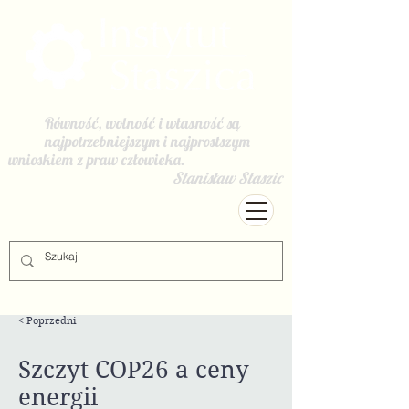
Równość, wolność i własność są
najpotrzebniejszym i najprostszym
wnioskiem z praw człowieka.
Stanisław Staszic
< Poprzedni
Szczyt COP26 a ceny
energii