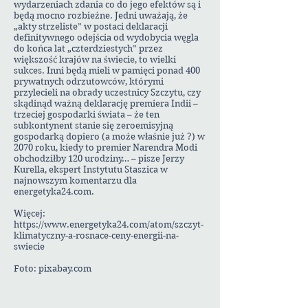
wydarzeniach zdania co do jego efektów są i
będą mocno rozbieżne. Jedni uważają, że
„akty strzeliste” w postaci deklaracji
definitywnego odejścia od wydobycia węgla
do końca lat „czterdziestych” przez
większość krajów na świecie, to wielki
sukces. Inni będą mieli w pamięci ponad 400
prywatnych odrzutowców, którymi
przylecieli na obrady uczestnicy Szczytu, czy
skądinąd ważną deklarację premiera Indii –
trzeciej gospodarki świata – że ten
subkontynent stanie się zeroemisyjną
gospodarką dopiero (a może właśnie już ?) w
2070 roku, kiedy to premier Narendra Modi
obchodziłby 120 urodziny… – pisze Jerzy
Kurella, ekspert Instytutu Staszica w
najnowszym komentarzu dla
energetyka24.com.
Więcej:
https://www.energetyka24.com/atom/szczyt-
klimatyczny-a-rosnace-ceny-energii-na-
swiecie
Foto: pixabay.com