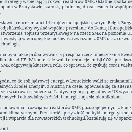
 strategię wspierającą rozwój reaktorów SMR. Ostatnie spotkanie
stopada w Bratysławie, stało się platformą do zacieśnienia współpr
.
sławie, reprezentanci 14 krajów europejskich, w tym Belgii, Bułgar
 podjęli kroki, aby wysłać wspólne przesłanie do Komisji Europejski
stworzenia 'sojuszu przemysłowego' na rzecz SMR na poziomie UE
o inwestycji w europejskie możliwości związane z SMR oraz rozwo
echnologią.
nia była także próba wywarcia presji na rzecz umieszczenia kwest
ku obrad UE. W kontekście walki o redukcję emisji CO2 i przekszt
 SMR odgrywają kluczową rolę, co sprawia, że zyskują coraz więk
.
godni co do roli jądrowej energii w kontekście walki ze zmianami 
lnych Źródeł Energii", z Austrią na czele, opowiada się za alter
getyka wiatrowa i słoneczna. Ta dywergencja poglądów w UE wyznac
ądrowych i odnawialnych źródeł energii stają się nieuniknione.
o promowania i rozwijania reaktorów SMR pozostaje jednym z kl
ami klimatycznymi. Przeszłość i przyszłość polityki energetycznej
ji i wsparcia dla nowatorskich technologii, kształtują się w oparci
sami