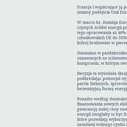
Francja i wspierające ją
zmiany podejścia Unii Eur
W marcu br. Komisja Eur
czystych źródeł energii p
tego opracowania aż 40% 
członkowskich UE do 2030 
której brakowało w pier
Natomiast w październiku 
uznawanych za zrównoważo
kompromis, w którym uwz
Decyzja ta wywołała skraj
podkreślając potencjał te
partia Zielonych, sprzeciw
bezemisyjną formą energii
Ponadto według doniesień
finansowania nowych elek
gwarancją stałej ceny en
energii (mogłaby to być f
które pozwalają wykorzys
zasadami wolnego rynku i 