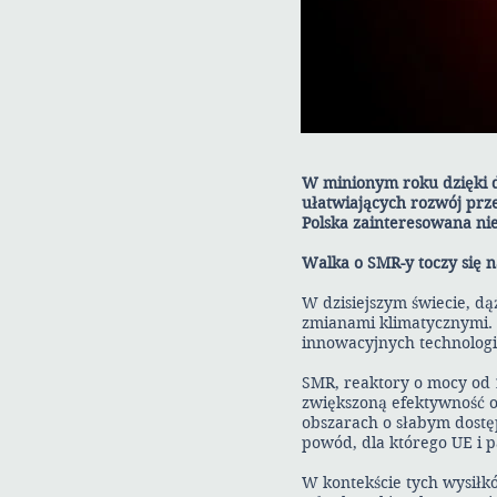
W minionym roku dzięki dz
ułatwiających rozwój prz
Polska zainteresowana ni
Walka o SMR-y toczy się 
W dzisiejszym świecie, dą
zmianami klimatycznymi. 
innowacyjnych technologi
SMR, reaktory o mocy od 
zwiększoną efektywność o
obszarach o słabym dostę
powód, dla którego UE i p
W kontekście tych wysiłk