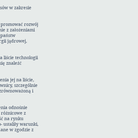
esów w zakresie
n promować rozwój
nie z założeniami
 państw
gii jądrowej,
liście technologii
ię znaleźć
ia jej na liście,
wnicy, szczególnie
ni zrównoważoną i
enia odnośnie
 różnicowe z
ść na rynku
- ustaliły warunki,
dane w zgodzie z