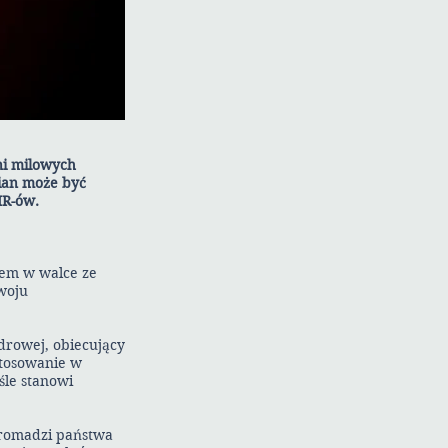
ni milowych
ian może być
MR-ów.
tem w walce ze
woju
drowej, obiecujący
stosowanie w
śle stanowi
gromadzi państwa