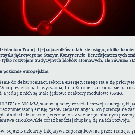
iałaniom Francji i jej sojuszników udało się osiągnąć kilka kamie
emysłu jądrowego na Starym Kontynencie. Beneficjentem tych zm
e tylko rozwojem tradycyjnych bloków atomowych, ale również S
na poziomie europejskim
żenie do dekarbonizacji sektora energetycznego staje się prioryte
W odpowiedzi na te wyzwania, Unia Europejska skupia się na roz
i, a jedną z nich są małe jądrowe reaktory modułowe (SMR).
10 MW do 300 MW, stanowią nowy rozdział rozwoju energetyki ją
raz zmniejszoną emisję gazów cieplarnianych. Ich potencjalne za
pie do sieci elektroenergetycznej oraz w energochłonnym przemy
aństwa członkowskie coraz bardziej skupiają się na ich rozwoju.
ów, Sojusz Nuklearny, inicjatywa zapoczątkowana przez Francję, 