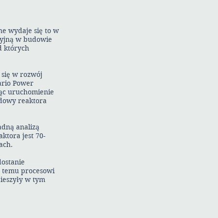
ne wydaje się to w
cyjną w budowie
d których
 się w rozwój
ario Power
jąc uruchomienie
udowy reaktora
adną analizą
tora jest 70-
ach.
dostanie
ać temu procesowi
pieszyły w tym