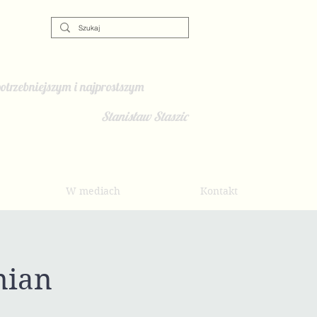
otrzebniejszym i najprostszym
Stanisław Staszic
W mediach
Kontakt
mian