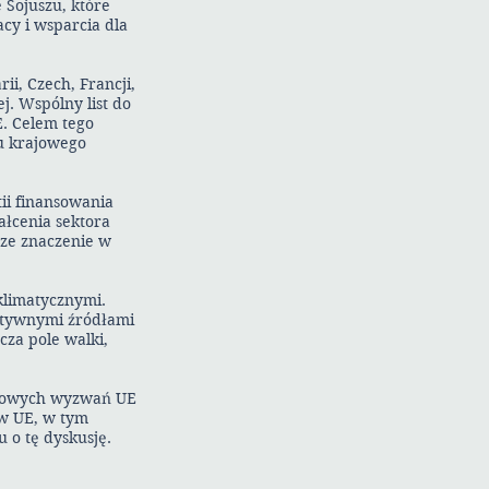
 Sojuszu, które
acy i wsparcia dla
ii, Czech, Francji,
ej. Wspólny list do
. Celem tego
ju krajowego
ii finansowania
ałcenia sektora
sze znaczenie w
klimatycznymi.
natywnymi źródłami
za pole walki,
uczowych wyzwań UE
 w UE, w tym
u o tę dyskusję.