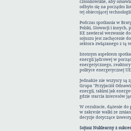
członkowskie, aby omawiać
odbyło się na początku li
tej obiecującej technologii
Podczas spotkania w Braty
Polski, Słowacji i innych,
KE zawierał wezwanie do 
sojuszu jest zachęcenie d
sektora związanego z tą t
Istotnym aspektem spotka
energii jądrowej w porząd
energetycznego, reaktory
polityce energetycznej UE
Jednakże nie wszyscy są z
Grupa "Przyjaciół Odnawia
energii, takimi jak ener
gdzie starcia interesów j
W rezultacie, dążenie d
w zakresie walki ze zmian
decyzje dotyczące inwestyc
Sojusz Nuklearny z sukce