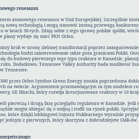
omowego renesansu
ntem atomowego renesansu w Unii Europejskiej. Szczególnie istot
 są nową technologią i mogą stanowić istotną przewagę konkuren
 w latach 30-tych. Zdają sobie z tego sprawę polskie spółki, wśró
 plany wydaje się mieć PKN Orlen.
itny krok w stronę zielonej transformacji poprzez zaangażowanie
chnologia budzi zainteresowanie także poza granicami Polski. Ont
się do budowy pierwszego tego typu reaktora w Kanadzie, planu
 roku. Dodatkowo, Tennessee Valley Authority bada możliwość b
 w Tennessee.
300 przez Orlen Synthos Green Energy została poprzedzona dokł
ych na świecie. Argumentem przemawiającym za tym modelem reak
awcy, GE Hitachi, który rozwija licencjonowane reaktory w 10 kraj
ł pierwszą i drugą fazę przeglądu regulatora w Kanadzie. Jeśli 
będzie mogła ubiegać się o unijną i trafić na rynek polski. Sprzyj
jne, które dzięki lobbingowi Sojuszu Nuklearnego wyraźnie przys
być jednym z pierwszych, który skorzysta z dobrodziejstw SMR-ów.
energetycznego