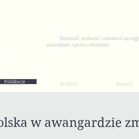
Równość, wolność i własność są najp
wnioskiem z praw człowieka.
Publikacje
Publikacje
Projekty
Raporty
olska w awangardzie z