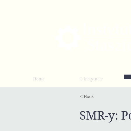
Home
O Instytucie
< Back
SMR-y: P