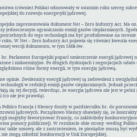
 państwa (również Polska) odnotowały w ostatnim roku szereg sukc
opejskiej do rozwoju energetyki jądrowej.
opejska zaprezentowała dokument Net – Zero Industry Act. Ma o
rzy jednoczesnym ograniczaniu emisji gazów cieplarnianych. Zgod
potrzebnych do tego technologii ma być produkowane na terenie
roku. W Net – Zero Industry Act pojawia się również kwestia ener
wotnej wersji dokumentu, w tym SMR-ów.
br. Parlament Europejski poparł umieszczenie energii jądrowej na 
ne i niskoemisyjne. Po długich dyskusjach i negocjacjach udało s
ględniono różne formy energii, w tym energię jądrową.
ne opinie. Zwolennicy energii jądrowej są zadowoleni z uwzględnien
j technologii w redukcji emisji gazów cieplarnianych. Jednak przeci
iają się tej decyzji, twierdząc, że energia jądrowa nie jest w peł
 (co nie jest prawdą).
 Politico Francja i Niemcy doszły w październiku br. do porozumi
trowni jądrowych. Początkowo Niemcy obawiały się, że kontrakty
ergii mogłyby faworyzować Francję, co zakłóciłoby konkurencyjno
orma pomocy publicznej). W rezultacie obie strony -według Politico
tać takie umowy, ale z zastrzeżeniem, że pieniądze muszą być wy
nie mogą szkodzić konkurencji w Unii Europejskiej.