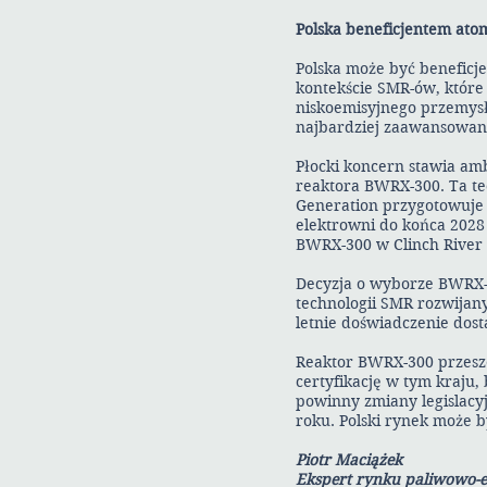
Polska beneficjentem at
Polska może być beneficje
kontekście SMR-ów, które
niskoemisyjnego przemysłu
najbardziej zaawansowane
Płocki koncern stawia amb
reaktora BWRX-300. Ta te
Generation przygotowuje 
elektrowni do końca 2028
BWRX-300 w Clinch River
Decyzja o wyborze BWRX-
technologii SMR rozwijan
letnie doświadczenie dost
Reaktor BWRX-300 przeszed
certyfikację w tym kraju, 
powinny zmiany legislacy
roku. Polski rynek może 
Piotr Maciążek
Ekspert rynku paliwowo-