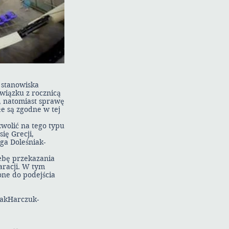
. stanowiska
wiązku z rocznicą
j, natomiast sprawę
łe są zgodne w tej
zwolić na tego typu
ię Grecji,
ga Doleśniak-
zebę przekazania
aracji. W tym
one do podejścia
niakHarczuk-