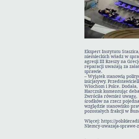
Ekspert Instytutu Staszic
niemieckich władz w spra
agresji III Rzeszy na Gre
reparacji uważają za zała
sprawie.
– Wyjątek stanowią polity
inicjatywy. Przedstawiciel
Włochom i Polce. Dodała, 
Harczuk komentując deba
Zwróciła również uwagę, ż
środków na rzecz pojednan
względzie stanowisko pra
pozostałych frakcji w Bun
Więcej:
https://polskiera
Niemcy-uwazaja-sprawe-z