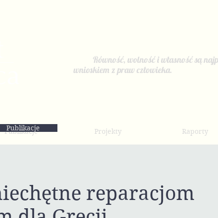
Równość, wolność i własność są najp
wnioskiem z praw człowieka.
Publikacje
Publikacje
Projekty
Raporty
iechętne reparacjom
 dla Grecji