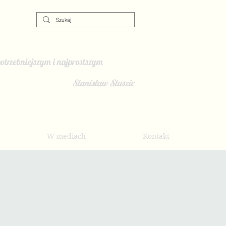
otrzebniejszym i najprostszym
Stanisław Staszic
W mediach
Kontakt