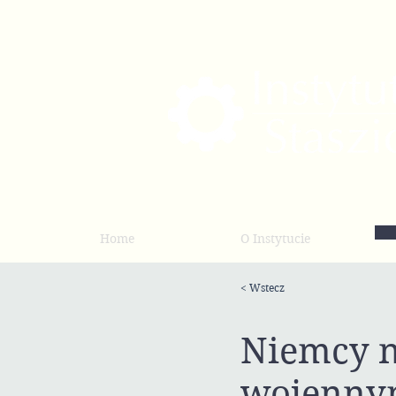
Home
O Instytucie
< Wstecz
Niemcy n
wojennym