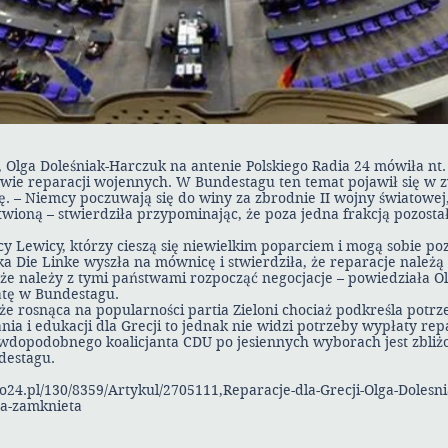
a, Olga Doleśniak-Harczuk na antenie Polskiego Radia 24 mówiła nt
wie reparacji wojennych. W Bundestagu ten temat pojawił się w z
cję. – Niemcy poczuwają się do winy za zbrodnie II wojny światowe
twioną – stwierdziła przypominając, że poza jedna frakcją pozosta
cy Lewicy, którzy cieszą się niewielkim poparciem i mogą sobie po
ka Die Linke wyszła na mównicę i stwierdziła, że reparacje należą s
że należy z tymi państwami rozpocząć negocjacje – powiedziała Ol
tę w Bundestagu.
e rosnąca na popularności partia Zieloni chociaż podkreśla potr
ia i edukacji dla Grecji to jednak nie widzi potrzeby wypłaty rep
wdopodobnego koalicjanta CDU po jesiennych wyborach jest zbliż
destagu.
dio24.pl/130/8359/Artykul/2705111,Reparacje-dla-Grecji-Olga-Doles
a-zamknieta