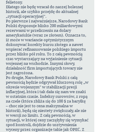
felietony.
Dlatego nie będę wracał do naszej bolesnej
historii, ale szybko przejdę do aktualnej
„sytuacji operacyjnej”.
Po pierwsze i najważniejsze, Narodowy Bank
Polski dysponuje blisko 200 miliardowymi
rezerwami w przeliczeniu na dolary
amerykańskie (wraz ze złotem). Oznacza to,
iż może w wariancie optymistycznym
dokonywać korekty kursu złotego a nawet
wspierać refinansowanie polskiego importu
przez blisko pół roku. To z całą pewnością
czas wystarczający na wyjaśnienie sytuacji
wojennej na wschodzie. Innymi słowy,
działalność firm importujących towary nie
jest zagrożona.
Po drugie, Narodowy Bank Polski z całą
pewnością będzie odgrywał kluczową rolę „w
okresie wojennym” w stabilizacji presji
inflacyjnej, która i tak dała się nam we znaki
w ostatnim czasie. Indeksy surowców, z ropą
na czele (która zbliża się do 100 $ za baryłkę
– choc nie jest to cena maksymalna w
historii), będą się niestety zwiększały, ale nie
w wersji no limits. Z całą pewnością, w
sytuacji, w której ceny zaczęłyby się wymykać
spod kontroli, dojdzie do usztywnienia
wyceny przez organizacje takie jak OPEC. Z