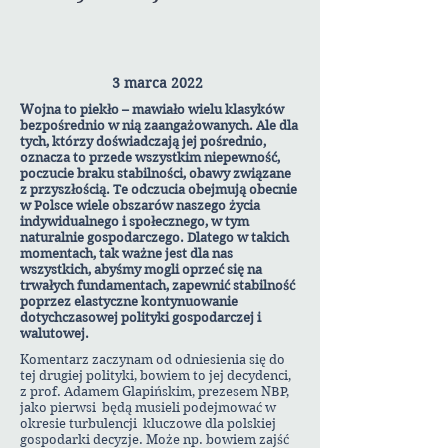
3 marca 2022
Wojna to piekło – mawiało wielu klasyków
bezpośrednio w nią zaangażowanych. Ale dla
tych, którzy doświadczają jej pośrednio,
oznacza to przede wszystkim niepewność,
poczucie braku stabilności, obawy związane
z przyszłością. Te odczucia obejmują obecnie
w Polsce wiele obszarów naszego życia
indywidualnego i społecznego, w tym
naturalnie gospodarczego. Dlatego w takich
momentach, tak ważne jest dla nas
wszystkich, abyśmy mogli oprzeć się na
trwałych fundamentach, zapewnić stabilność
poprzez elastyczne kontynuowanie
dotychczasowej polityki gospodarczej i
walutowej.
Komentarz zaczynam od odniesienia się do
tej drugiej polityki, bowiem to jej decydenci,
z prof. Adamem Glapińskim, prezesem NBP,
jako pierwsi będą musieli podejmować w
okresie turbulencji kluczowe dla polskiej
gospodarki decyzje. Może np. bowiem zajść