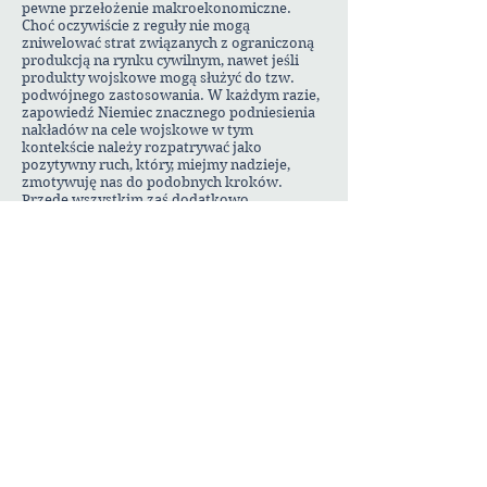
pewne przełożenie makroekonomiczne.
Choć oczywiście z reguły nie mogą
zniwelować strat związanych z ograniczoną
produkcją na rynku cywilnym, nawet jeśli
produkty wojskowe mogą służyć do tzw.
podwójnego zastosowania. W każdym razie,
zapowiedź Niemiec znacznego podniesienia
nakładów na cele wojskowe w tym
kontekście należy rozpatrywać jako
pozytywny ruch, który, miejmy nadzieje,
zmotywuję nas do podobnych kroków.
Przede wszystkim zaś dodatkowo
zmotywuje polskich wojskowych
innowatorów i zarządzających polskim
przemysłem zbrojeniowym do intensyfikacji
produkcji nowoczesnej broni polskiej.
Po piąte wreszcie, jak zawsze w sytuacjach
ekstremalnych wyzwaniem będzie
zarządzanie i tzw
stress test
dla polskiego
przywództwa, w tym przywództwa instytucji
finansowych takich jak NBP. Wszystkie
naczelne zasady zarządzania kryzysowego
będą miały tu zastosowanie z naczelną z nich
tj.
rally around the flag
(and it’s leaders). A
ujmując rzecz po staropolsku, można by
również rzec „nie zmienia się koni podczas
przeprawy przez rzekę”. Warunkiem
stabilizowania sytuacji w czasach