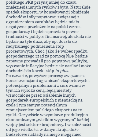
polskiego PKB przynajmniej do czasu
znalezienia innych rynków zbytu. Naturalnie
spadek eksportu, w konsekwencji obniżenie
dochodów i siły popytowej związanej z
ograniczeniem zarobków będzie miało
negatywne przełożenie na polski wzrost
gospodarczy i będzie sprawiało pewne
trudności w polityce finansowej, ale skala nie
będzie na tyle duża, aby np. doszło do
radykalnego podniesienia stóp
procentowych. Choć, jako że wobec spadku
gospodarczego rząd za pomocą NBP będzie
zapewne prowadził pro popytową politykę,
wyzwanie inflacyjne będzie się nasilać i może
dochodzić do korekt stóp
in plus.
Po czwarte, powyższe procesy związane z
konsekwencjami ograniczeń eksportowych i
potencjalnym problemami z surowcami w
tym ich wysoka ceną, będą niestety
wzmocnione przez osłabienie innych
gospodarek europejskich z niemiecką na
czele i tym samym potencjalnym
zmniejszeniem polskiego eksportu na te
rynki. Oczywiście w wymiarze produkcyjno-
ekonomicznym „wielkim wygranym” każdej
wojny jest sektor zbrojeniowy. I w zależności
od jego wielkości w danym kraju, duże
budżetowe nakłady na niego mogą mieć