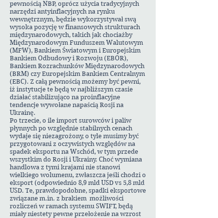
pewnością NBP, oprócz użycia tradycyjnych
narzędzi antyinflacyjnych na rynku
wewnętrznym, będzie wykorzystywał swą
wysoka pozycję w finansowych strukturach
międzynarodowych, takich jak chociażby
Międzynarodowym Funduszem Walutowym
(MFW), Bankiem Światowym i Europejskim
Bankiem Odbudowy i Rozwoju (EBOR),
Bankiem Rozrachunków Międzynarodowych
(BRM) czy Europejskim Bankiem Centralnym
(EBC). Z całą pewnością możemy być pewni,
iż instytucje te będą w najbliższym czasie
działać stabilizująco na proinflacyjne
tendencje wywołane napaścią Rosji na
Ukrainę.
Po trzecie, o ile import surowców i paliw
płynnych po względnie stabilnych cenach
wydaje się niezagrożony, o tyle musimy być
przygotowani z oczywistych względów na
spadek eksportu na Wschód, w tym przede
wszystkim do Rosji i Ukrainy. Choć wymiana
handlowa z tymi krajami nie stanowi
wielkiego wolumenu, zwłaszcza jeśli chodzi o
eksport (odpowiednio 8,9 mld USD vs 5,8 mld
USD. Te, prawdopodobne, spadki eksportowe
związane m.in. z brakiem możliwości
rozliczeń w ramach systemu SWIFT, będą
miały niestety pewne przełożenie na wzrost