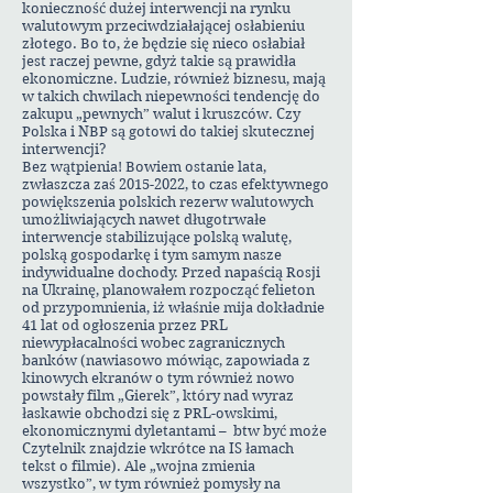
konieczność dużej interwencji na rynku
walutowym przeciwdziałającej osłabieniu
złotego. Bo to, że będzie się nieco osłabiał
jest raczej pewne, gdyż takie są prawidła
ekonomiczne. Ludzie, również biznesu, mają
w takich chwilach niepewności tendencję do
zakupu „pewnych” walut i kruszców. Czy
Polska i NBP są gotowi do takiej skutecznej
interwencji?
Bez wątpienia! Bowiem ostanie lata,
zwłaszcza zaś
2015-2022
, to czas efektywnego
powiększenia polskich rezerw walutowych
umożliwiających nawet długotrwałe
interwencje stabilizujące polską walutę,
polską gospodarkę i tym samym nasze
indywidualne dochody. Przed napaścią Rosji
na Ukrainę, planowałem rozpocząć felieton
od przypomnienia, iż właśnie mija dokładnie
41 lat od ogłoszenia przez PRL
niewypłacalności wobec zagranicznych
banków (nawiasowo mówiąc, zapowiada z
kinowych ekranów o tym również nowo
powstały film „Gierek”, który nad wyraz
łaskawie obchodzi się z PRL-owskimi,
ekonomicznymi dyletantami – btw być może
Czytelnik znajdzie wkrótce na IS łamach
tekst o filmie). Ale „wojna zmienia
wszystko”, w tym również pomysły na