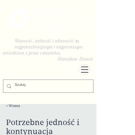
Równość, wolność i własność są
najpotrzebniejszym i najprostszym
wnioskiem z praw człowieka.
Stanisław Staszic
< Wstecz
Potrzebne jedność i
kontynuacja