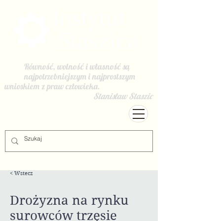
Równość, wolność i własność są
najpotrzebniejszym i najprostszym
wnioskiem z praw człowieka.
Stanisław Staszic
< Wstecz
Drożyzna na rynku
surowców trzęsie