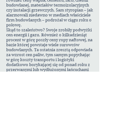
również ceny wapna, cementu, farb, chemii
budowlanej, materiałów termoizolacyjnych
czy instalacji grzewczych. Sam styropian – jak
alarmowali niedawno w mediach właściciele
firm budowlanych – podrożał w ciągu roku o
połowę.
Skąd to szaleństwo? Swoje zrobiły podwyżki
cen energii i gazu. Również o kilkadziesiąt
procent w górę poszły ceny ropy naftowej, na
bazie której powstaje wiele surowców
budowlanych. Ta ostatnia zresztą odpowiada
za wzrost cen paliw, tym samym popychając
w górę koszty transportu i logistyki
dodatkowo borykającej się od ponad roku z
przerwanymi lub wydłużonymi łańcuchami
dostaw.
Za szaleństwem na rynku materiałów
budowlanych stoją również następstwa
covidowej polityki, polskiej jak i światowej –
ubiegłoroczne obostrzenia najpierw
zatrzymały gospodarkę, ucinając w ten
sposób m.in. popyt na materiały budowlane.
Ich producenci w konsekwencji znacznie
obniżyli tempo prac, zakręcając mocno
podaż. W dodatku wiele firm zostało
zmuszonych do zawieszenia działalności.
Spadło więc i wydobycie rud, itd. Jednak po
kilku miesiącach trend się odwrócił i to od