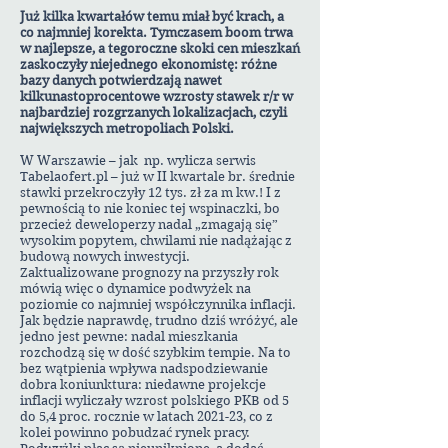
Już kilka kwartałów temu miał być krach, a
co najmniej korekta. Tymczasem boom trwa
w najlepsze, a tegoroczne skoki cen mieszkań
zaskoczyły niejednego ekonomistę: różne
bazy danych potwierdzają nawet
kilkunastoprocentowe wzrosty stawek r/r w
najbardziej rozgrzanych lokalizacjach, czyli
największych metropoliach Polski.
W Warszawie – jak np. wylicza serwis
Tabelaofert.pl – już w II kwartale br. średnie
stawki przekroczyły 12 tys. zł za m kw.! I z
pewnością to nie koniec tej wspinaczki, bo
przecież deweloperzy nadal „zmagają się”
wysokim popytem, chwilami nie nadążając z
budową nowych inwestycji.
Zaktualizowane prognozy na przyszły rok
mówią więc o dynamice podwyżek na
poziomie co najmniej współczynnika inflacji.
Jak będzie naprawdę, trudno dziś wróżyć, ale
jedno jest pewne: nadal mieszkania
rozchodzą się w dość szybkim tempie. Na to
bez wątpienia wpływa nadspodziewanie
dobra koniunktura: niedawne projekcje
inflacji wyliczały wzrost polskiego PKB od 5
do 5,4 proc. rocznie w latach 2021-23, co z
kolei powinno pobudzać rynek pracy.