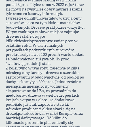
budowlance w sumie skoczą w tym roku
ponad 8 proc. I tyleż samo w 2022 r. Już teraz
się mówi na rynku, że dobry murarz zarabia
tyle samo co kasowy informatyk.
I wreszcie od kilku kwartałów wariują ceny
surowców – a co za tym idzie – materiałów
budowlanych. Drożeje praktycznie wszystko.
W tym rankingu czołowe miejsca zajmują:
drewno i stal, notujące
kilkudziesięcioprocentowe zmiany cen w
ostatnim roku. W ekstremalnych
przypadkach podwyżki tych surowców
przekraczały nawet 100 proc. A warto dodać,
że budownictwo zużywa ok. 35 proc.
światowej produkcji stali.
Z kolei tylko w tym roku, zaledwie w kilka
miesięcy, ceny tarcicy – drewna o szerokim
zastosowaniu w budownictwie, od podłóg po
dachy – skoczyły o 300 proc. Jednocześnie z
miesiąca na miesiąc rosły wolumeny
eksportowane do USA, co prowadziło do
niedoborów drzewa w wielu europejskich
krajach, w tym w Polsce. To dodatkowo
podbijało już i tak zaporowe stawki.
Również producenci okien skarżą się na
drożejące szkło, towar w całej Europie coraz
bardziej deficytowego. Od kilku do
kilkunastu procent in plus zmieniły się