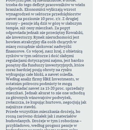
Podwyżki płac są nieuniknione, a dodać
trzeba do tego deficyt pracowników w wielu
branżach. Ekonomiści wyliczają wzrost
wynagrodzeń w sektorze przedsiębiorstw
nawet na poziomie 10 proc. r/r. Z drugiej
strony – pensje idą dziś w górę w słabszym
tempie, niż ceny mieszkań. Za popyt
odpowiada jednak nie przeciętny Kowalski,
ale inwestorzy. Rynek nieruchomości jest
bowiem atrakcyjny dla osób chcących w
miarę rozsądnie ulokować nadwyżki
finansowe. Co więcej, nasz kraj, z obietnicą
zysków w tym sektorze i dość słabymi
regulacjami dotyczącymi najmu, jest bardzo
ponętny dla funduszy inwestycyjnych, które
coraz bardziej psują obroty na rynku
wykupując całe bloki, a nawet osiedla.
Według analiz firmy HRE Investments, w
ostatnim półroczu podmioty te mogą
odpowiadać nawet za 15-20 proc. sprzedaży
mieszkań. Jednak akurat to nie one uchodzą
za głównych winowajców podwyżek,
zwłaszcza, że kupując hurtowo, negocjują jak
najniższe stawki.
Przede wszystkim mieszkania drożeją, bo
rosną zarówno działek jak i materiałów
budowlanych. Drożeje w tym i robocizna –
przykładowo, według prognoz pensje w