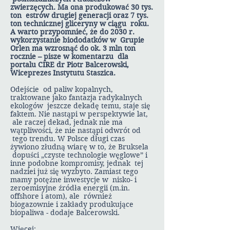
zwierzęcych. Ma ona produkować 30 tys.
ton estrów drugiej generacji oraz 7 tys.
ton technicznej gliceryny w ciągu roku.
A warto przypomnieć, że do 2030 r.
wykorzystanie biododatków w Grupie
Orlen ma wzrosnąć do ok. 3 mln ton
rocznie – pisze w komentarzu dla
portalu CIRE dr Piotr Balcerowski,
Wiceprezes Instytutu Staszica.
Odejście od paliw kopalnych,
traktowane jako fantazja radykalnych
ekologów jeszcze dekadę temu, staje się
faktem. Nie nastąpi w perspektywie lat,
ale raczej dekad, jednak nie ma
wątpliwości, że nie nastąpi odwrót od
tego trendu. W Polsce długi czas
żywiono złudną wiarę w to, że Bruksela
dopuści „czyste technologie węglowe” i
inne podobne kompromisy, jednak tej
nadziei już się wyzbyto. Zamiast tego
mamy potężne inwestycje w nisko- i
zeroemisyjne źródła energii (m.in.
offshore i atom), ale również
biogazownie i zakłady produkujące
biopaliwa - dodaje Balcerowski.
Więcej: