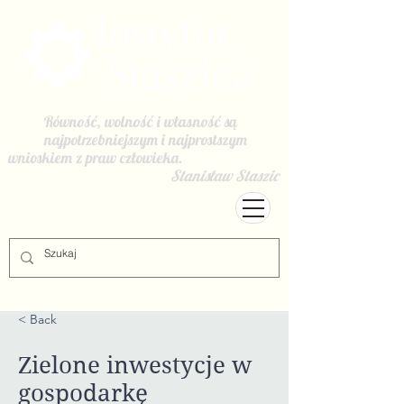
Równość, wolność i własność są
najpotrzebniejszym i najprostszym
wnioskiem z praw człowieka.
Stanisław Staszic
< Back
Zielone inwestycje w
gospodarkę