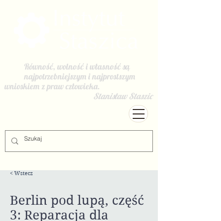
Równość, wolność i własność są
najpotrzebniejszym i najprostszym
wnioskiem z praw człowieka.
Stanisław Staszic
< Wstecz
Berlin pod lupą, część
3: Reparacja dla