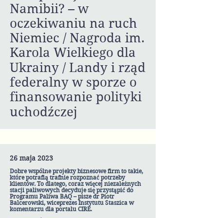
Namibii? – w
oczekiwaniu na ruch
Niemiec / Nagroda im.
Karola Wielkiego dla
Ukrainy / Landy i rząd
federalny w sporze o
finansowanie polityki
uchodźczej
26 maja 2023
Dobre wspólne projekty biznesowe firm to takie,
które potrafią trafnie rozpoznać potrzeby
klientów. To dlatego, coraz więcej niezależnych
stacji paliwowych decyduje się przystąpić do
Programu Paliwa BAQ – pisze dr Piotr
Balcerowski, wiceprezes Instytutu Staszica w
komentarzu dla portalu CIRE.