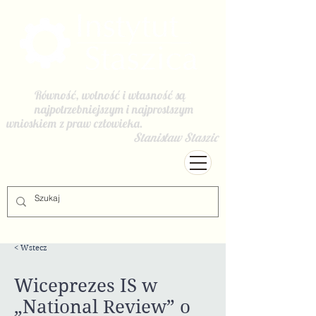
Równość, wolność i własność są
najpotrzebniejszym i najprostszym
wnioskiem z praw człowieka.
Stanisław Staszic
< Wstecz
Wiceprezes IS w
„National Review” o