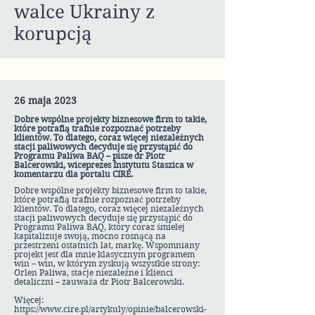
walce Ukrainy z
korupcją
26 maja 2023
Dobre wspólne projekty biznesowe firm to takie,
które potrafią trafnie rozpoznać potrzeby
klientów. To dlatego, coraz więcej niezależnych
stacji paliwowych decyduje się przystąpić do
Programu Paliwa BAQ – pisze dr Piotr
Balcerowski, wiceprezes Instytutu Staszica w
komentarzu dla portalu CIRE.
Dobre wspólne projekty biznesowe firm to takie,
które potrafią trafnie rozpoznać potrzeby
klientów. To dlatego, coraz więcej niezależnych
stacji paliwowych decyduje się przystąpić do
Programu Paliwa BAQ, który coraz śmielej
kapitalizuje swoją, mocno rosnącą na
przestrzeni ostatnich lat, markę. Wspomniany
projekt jest dla mnie klasycznym programem
win – win, w którym zyskują wszystkie strony:
Orlen Paliwa, stacje niezależne i klienci
detaliczni – zauważa dr Piotr Balcerowski.
Więcej:
https://www.cire.pl/artykuly/opinie/balcerowski-