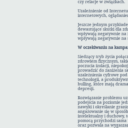
czy relacje w związkach.
Uzależnienie od Internet
internetowych, oglądanie
Jeszcze jednym przykładem
dewastujące skutki dla zd
wpływają negatywnie na 
wpływają negatywnie na 
W oczekiwaniu na kampan
Siedzący tryb życia połą
zdrowiem fizycznym, taki
poczucia izolacji, niepok
prowadzić do zaniżenia s
uzależnienia cyfrowe po
technologii, a produktyw
bulling, które mają dram
depresji.
Rozwiązanie problemu uza
podejścia na poziomie je
nawyki i określanie gran
angażowanie się w sposób
intelektualny i duchowy,
pomocą przychodzi sama te
oraz pozwala na wygaszan