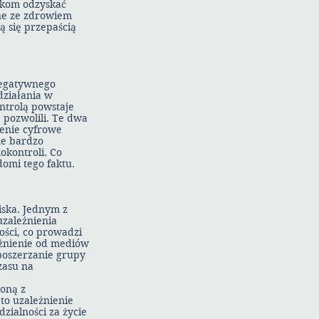
tkom odzyskać
ane ze zdrowiem
ą się przepaścią
negatywnego
działania w
ntrolą powstaje
 pozwolili. Te dwa
ienie cyfrowe
ne bardzo
kontroli. Co
omi tego faktu.
iska. Jednym z
uzależnienia
ości, co prowadzi
eżnienie od mediów
 poszerzanie grupy
zasu na
zoną z
to uzależnienie
zialności za życie