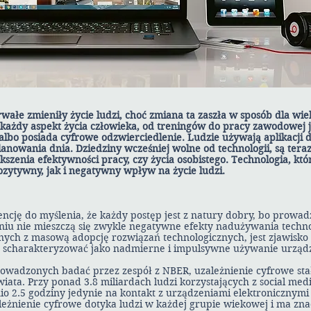
wałe zmieniły życie ludzi, choć zmiana ta zaszła w sposób dla wiel
każdy aspekt życia człowieka, od treningów do pracy zawodowej j
albo posiada cyfrowe odzwierciedlenie. Ludzie używają aplikacji 
planowania dnia. Dziedziny wcześniej wolne od technologii, są tera
szenia efektywności pracy, czy życia osobistego. Technologia, któr
zytywny, jak i negatywny wpływ na życie ludzi.
cję do myślenia, że każdy postęp jest z natury dobry, bo prowad
iu nie mieszczą się zwykle negatywne efekty nadużywania technol
ch z masową adopcję rozwiązań technologicznych, jest zjawisko 
 scharakteryzować jako nadmierne i impulsywne używanie urząd
adzonych badać przez zespół z NBER, uzależnienie cyfrowe stał
ata. Przy ponad 3.8 miliardach ludzi korzystających z social med
io 2.5 godziny jedynie na kontakt z urządzeniami elektronicznymi 
leżnienie cyfrowe dotyka ludzi w każdej grupie wiekowej i ma zn