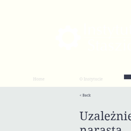
Home
O Instytucie
< Back
Uzależni
narasta