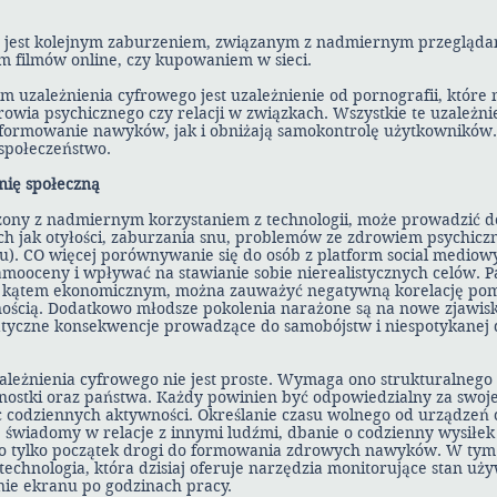
u jest kolejnym zaburzeniem, związanym z nadmiernym przegląda
m filmów online, czy kupowaniem w sieci.
 uzależnienia cyfrowego jest uzależnienie od pornografii, które 
rowia psychicznego czy relacji w związkach. Wszystkie te uzależn
formowanie nawyków, jak i obniżają samokontrolę użytkownikó
społeczeństwo.
ię społeczną
czony z nadmiernym korzystaniem z technologii, może prowadzić 
ch jak otyłości, zaburzania snu, problemów ze zdrowiem psychiczn
oju). CO więcej porównywanie się do osób z platform social medio
amooceny i wpływać na stawianie sobie nierealistycznych celów. P
d kątem ekonomicznym, można zauważyć negatywną korelację p
nością. Dodatkowo młodsze pokolenia narażone są na nowe zjawisk
atyczne konsekwencje prowadzące do samobójstw i niespotykanej d
leżnienia cyfrowego nie jest proste. Wymaga ono strukturalnego 
dnostki oraz państwa. Każdy powinien być odpowiedzialny za swoj
ic codziennych aktywności. Określanie czasu wolnego od urządzeń
 świadomy w relacje z innymi ludźmi, dbanie o codzienny wysiłek 
 to tylko początek drogi do formowania zdrowych nawyków. W tym 
chnologia, która dzisiaj oferuje narzędzia monitorujące stan uży
ie ekranu po godzinach pracy.