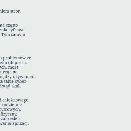
niem stron
ma często
ienia cyfrowe
w. Tym samym
do problemów ze
ym (depresji,
wych, może
atrząc na
omiędzy używaniem
a takie cyber-
otąd skali
i całościowego
e codzienne
 cyfrowych,
fizyczny,
zakresie z
wania aplikacji