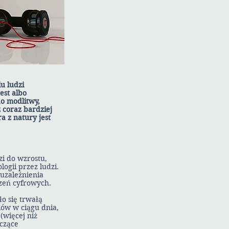
u ludzi
est albo
do modlitwy,
z coraz bardziej
a z natury jest
zi do wzrostu,
ogii przez ludzi.
uzależnienia
zeń cyfrowych.
o się trwałą
iów w ciągu dnia,
(więcej niż
aczące