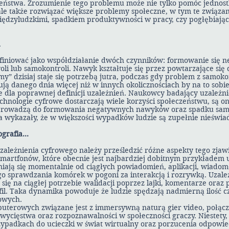
eństwa. Zrozumienie tego problemu może nie tylko pomóc jednos
 ale także rozwiązać większe problemy społeczne, w tym te związ
iędzyludzkimi, spadkiem produktywności w pracy, czy pogłębiając
finiować jako współdziałanie dwóch czynników: formowanie się 
li lub samokontroli. Nawyk kształtuje się przez powtarzające się 
y” dzisiaj staje się potrzebą jutra, podczas gdy problem z samoko
ą danego dnia więcej niż w innych okolicznościach by na to sobie
e dla poprawnej definicji uzależnień. Naukowcy badający uzależn
echnologie cyfrowe dostarczają wiele korzyści społeczeństwu, są o
 prowadzą do formowania negatywnych nawyków oraz spadku samo
a wykazały, że w większości wypadków ludzie są zupełnie nieświad
ografia…
ależnienia cyfrowego należy prześledzić różne aspekty tego zjaw
 smartfonów, które obecnie jest najbardziej dobitnym przykładem 
iają się momentalnie od ciągłych powiadomień, aplikacji, wiadom
go sprawdzania komórek w pogoni za interakcją i rozrywką. Uzal
się na ciągłej potrzebie walidacji poprzez lajki, komentarze oraz
fil. Taka dynamika powoduje że ludzie spędzają nadmierną ilość c
owych.
puterowych związane jest z immersywną naturą gier video, połąc
wycięstwa oraz rozpoznawalności w społeczności graczy. Niestety, 
ypadkach do ucieczki w świat wirtualny oraz porzucenia odpowied