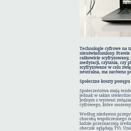
Technologie cyfrowe na tr
nieuświadomiony. Prawie 
całkowicie scyfryzowany, 
medytacji, czytania, czy 
scyfryzowane w celu zwięk
neutralna, ma zarówno po
Społeczne koszty postępu
Społeczeństwa mają tenden
jednak w takim stwierdzen
Jednym z wyzwań związany
cyfrowego, które możemy
Według niedawno przeprow
chorobą współczesnego świ
ludzie przeznaczają średn
obecnie oglądają TV). Uza