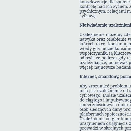
konsekwencje dla społecz
kontrolę nad ich życiem,
psychicznym, relacjami m
cyfrową.
Nieświadomie uzależnieni
Uzależnienie możemy zde
nawyku oraz osłabienie wo
których to co „konsumujem
wtedy gdy ludzie konsumuj
współczynniki są kluczow
odkryli, że podczas gdy t
uzależniające, ponieważ
więcej: najnowsze badani
Internet, smartfony, porn
Aby zrozumieć problem uz
nich jest uzależnienie od
cyfrowego. Ludzie uzależn
do ciągłego i impulsywne
społecznościowych opiera 
osób śledzących dany pro
platformach społeczności
Uzależnienie od gier kom
pragnieniem osiągnięcia z
prowadzi w skrajnych prz