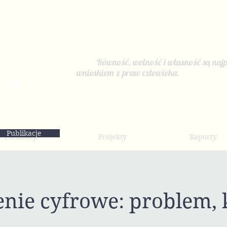
Równość, wolność i własność są najp
wnioskiem z praw człowieka.
Publikacje
Publikacje
Projekty
Raporty
enie cyfrowe: problem, 