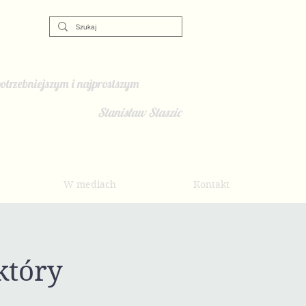
otrzebniejszym i najprostszym
Stanisław Staszic
W mediach
Kontakt
który