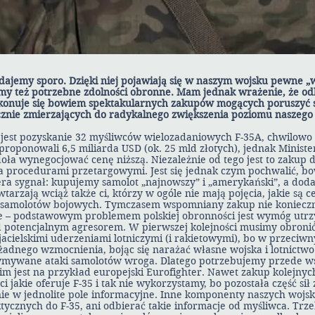
dajemy sporo. Dzięki niej pojawiają się w naszym wojsku pewne 
my też potrzebne zdolności obronne. Mam jednak wrażenie, że od
okonuje się bowiem spektakularnych zakupów mogących poruszyć 
cznie zmierzających do radykalnego zwiększenia poziomu naszego
jest pozyskanie 32 myśliwców wielozadaniowych F-35A, chwilowo
proponowali 6,5 miliarda USD (ok. 25 mld złotych), jednak Minist
oła wynegocjować cenę niższą. Niezależnie od tego jest to zakup 
 procedurami przetargowymi. Jest się jednak czym pochwalić, b
ra sygnał: kupujemy samolot „najnowszy” i „amerykański”, a doda
wtarzają wciąż także ci, którzy w ogóle nie mają pojęcia, jakie są 
i samolotów bojowych. Tymczasem wspomniany zakup nie konieczn
ze – podstawowym problemem polskiej obronności jest wymóg utr
 potencjalnym agresorem. W pierwszej kolejności musimy obronić
acielskimi uderzeniami lotniczymi (i rakietowymi), bo w przeciw
żadnego wzmocnienia, bojąc się narażać własne wojska i lotnictwo
zymywane ataki samolotów wroga. Dlatego potrzebujemy przede w
im jest na przykład europejski Eurofighter. Nawet zakup kolejnyc
 jakie oferuje F-35 i tak nie wykorzystamy, bo pozostała część sił 
e w jednolite pole informacyjne. Inne komponenty naszych wojsk 
ktycznych do F-35, ani odbierać takie informacje od myśliwca. Trz