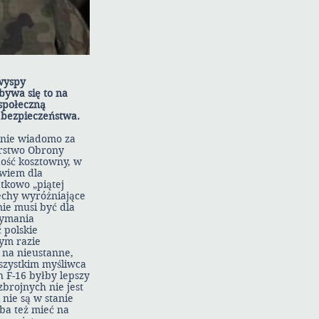
„wyspy
bywa się to na
społeczną
 bezpieczeństwa.
 nie wiadomo za
erstwo Obrony
dość kosztowny, w
owiem dla
tkowo „piątej
cechy wyróżniające
ie musi być dla
zymania
 polskie
nym razie
 na nieustanne,
szystkim myśliwca
h F-16 byłby lepszy
zbrojnych nie jest
nie są w stanie
eba też mieć na