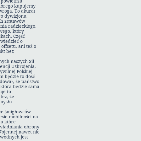
 powietrzu.
tórego kupujemy
 wroga. To akurat
go dywizjonu
ch zestawów
nia radzieckiego.
wego, który
skach. Część
owiedzieć o
ffsetu, ani też o
ukt bez
nych naszych Sił
ncji Uzbrojenia,
ywilnej Polskiej
em będzie to dość
odował, że państwo
, która będzie sama
je to
też, że
emysłu
rze śmigłowców
sie mobilności na
 a które
zwładniania obrony
 Wojennej nawet nie
wodnych jest