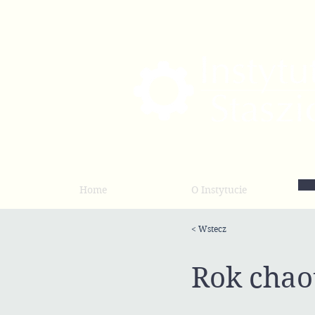
Home
O Instytucie
< Wstecz
Rok chao