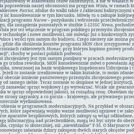
pecjalizowany w atakowaniu celów naziemnych, a nie w walkach w
dla poprawienia naszej obronności ma program
Wisła
, w ramach k
rakietowe
Patriot
, zdolne do walki także z rakietami balistycznymi
eży iść konsekwentnie w tym kierunku. Mówię tu o zakupie kolejne
alizacji programu
Narew
– pozyskaniu i wdrożeniu przeciwlotniczy
gu, dla zastąpienia pozostałych w służbie S-125SC
Newa
, pochodze
sła jest też włączenie w program polskiego przemysłu zbrojenio
technologie i nowe możliwości, nie mówiąc już o konkretnych zy
Polsce i wróci tym samym do budżetu. Czego niestety nie można p
 gdzie dla obniżenia kosztów programu MON chce zrezygnować z o
yrzutniach rakietowych
Homar
, przy którym kopiono gotowy prod
acji”, choćby w postaci polskich podwozi.
ysł zbrojeniowy jest tym samym pomijany w pracach modernizacyj
eka go trudna rewolucja. MON konsekwentnie mówi o powołaniu Age
wojska, stworzonej na bazie wojskowego Inspektoratu Uzbrojenia i c
 Jeżeli to zostanie zrealizowane w takim kształcie, to moim zdani
Już obecnie istnienie państwowego przemysłu zbrojeniowego pow
od samego siebie. Teraz zostanie to skupione w jednej instytucji
cji zamawiać sprzęt wojskowy i go wytwarzać. Wcale nie gwarantu
ka w sprzęt odpowiedniej jakości, za rozsądną cenę. Obawiam się 
ze strony zagranicy, a co gorsza – krajowego, ale prywatnego prz
skutecznie wyeliminowana.
 zrobienia w programach modernizacyjnych. Na przykład w obsza
ych, które zapewniają wojsku ważne możliwości ogniowe i w zakre
arze aparatów bezpilotowych, których zakupy są wciąż odkładane,
agę informacyjną nad przeciwnikiem, mogą też być użyte do obe
ika, czyniąc to skuteczniej, niż „niewidzialne” F-35. O Marynarce
ponownego załatania dziury zakupem dwóch starych okrętów pod