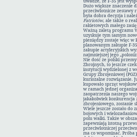
uwadze, że F-35 jest wys
Dużo większe znaczenie 
przeciwlotnicze zestawy 
była dobra decyzja i nal
Patriotów
, ale także o re
rakietowych małego zasię
Ważną zaletą programu Wi
uzyskuje tym samym nowe 
pieniędzy zostaje więc w 
planowanym zakupie F-35,
zakupie artyleryjskich w
najmniejszej jego „poloniz
Nie dość że polski przem
Zbrojnych, to jeszcze cz
instytucji wydzielonej z 
Grupy Zbrojeniowej (PGZ).
kuriozalne rozwiązanie. 
kupowało sprzęt wojskowy 
w ramach jednej organiza
zaopatrzenia naszego wojs
jakakolwiek konkurencja 
zbrojeniowego, zostanie 
Wiele jeszcze zostało do
bojowych i wielozadaniow
polu walki. Także w obsz
zapewniają istotną przew
przeciwlotniczej przeciwn
ma co wspominać. Próba 