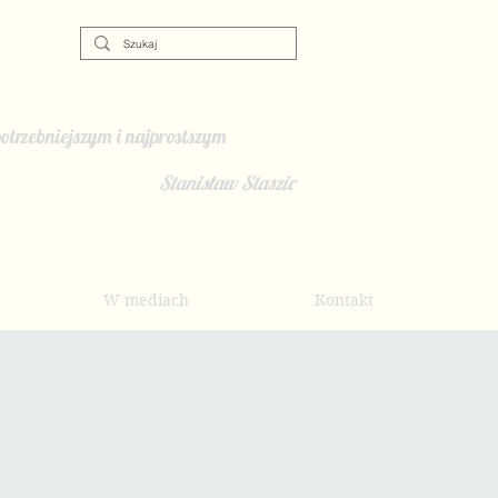
otrzebniejszym i najprostszym
Stanisław Staszic
W mediach
Kontakt