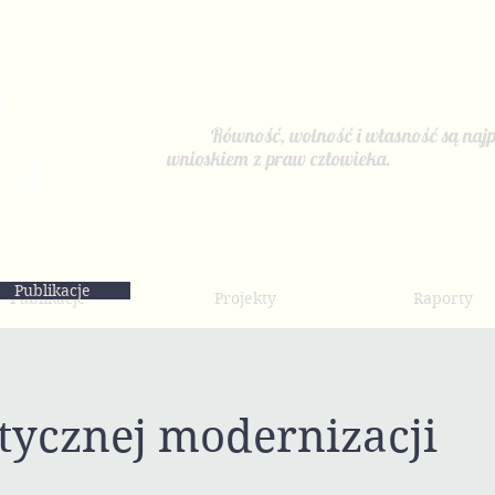
Równość, wolność i własność są najp
wnioskiem z praw człowieka.
Publikacje
Publikacje
Projekty
Raporty
tycznej modernizacji