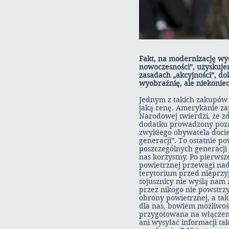
Fakt, na modernizację wy
nowoczesności”, uzyskuje
zasadach „akcyjności”, d
wyobraźnię, ale niekonie
Jednym z takich zakupów 
jaką cenę. Amerykanie za
Narodowej twierdzi, że zd
dodatku prowadzony poza
zwykłego obywatela docie
generacji”. To ostatnie po
poszczególnych generacj
nas korzystny. Po pierws
powietrznej przewagi nad
terytorium przed nieprzyj
sojusznicy nie wyślą nam 
przez nikogo nie powstr
obrony powietrznej, a tak
dla nas, bowiem możliwości
przygotowana na włączeni
ani wysyłać informacji ta