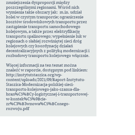
zmniejszenia dysproporcji między
poszczególnymi regionami. Wśród nich
wymienia takie obszary jak: m.in. udział
kolei w czystym transporcie; ograniczenie
kosztów środowiskowych transportu przez
zastąpienie transportu samochodowego
kolejowym, a także przez elektryfikację
transportu spalinowego; wypełnienie luk w
regionach o słabiej rozwiniętej sieci dróg
kolejowych czy koordynację działań
decentralizacyjnych z polityką modernizacji i
rozbudowy transportu kolejowego włącznie.
Więcej informacji na ten temat można
znaleźć w raporcie, dostępnym pod linkiem:
http://instytutstaszica.org/wp-
content/uploads/2021/09/Raport-Instytutu-
Staszica-Modernizacja-polskiej-sieci-
transportu-kolejowego-jako-szansa-dla-
bran%C5%BCy-logistycznej-i-transportowej-
w-kontek%C5%9Bcie-
zr%C3%B3wnowa%C5%BConego-
rozwoju.pdf
Foto: pixabay.com