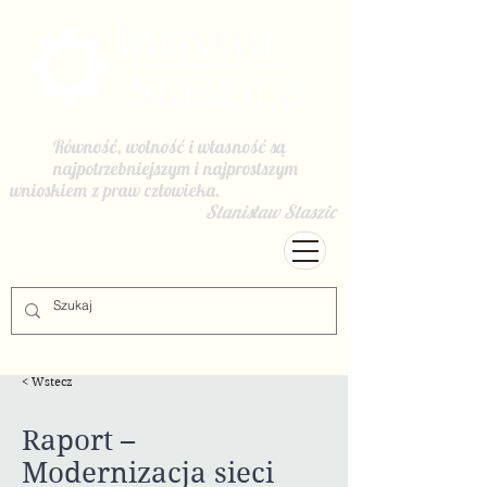
Równość, wolność i własność są
najpotrzebniejszym i najprostszym
wnioskiem z praw człowieka.
Stanisław Staszic
< Wstecz
Raport –
Modernizacja sieci