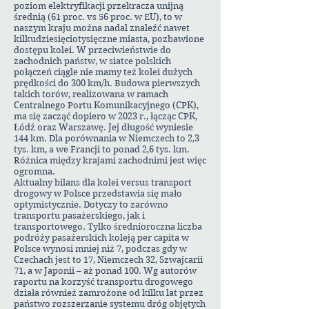
poziom elektryfikacji przekracza unijną
średnią (61 proc. vs 56 proc. w EU), to w
naszym kraju można nadal znaleźć nawet
kilkudziesięciotysięczne miasta, pozbawione
dostępu kolei. W przeciwieństwie do
zachodnich państw, w siatce polskich
połączeń ciągle nie mamy też kolei dużych
prędkości do 300 km/h. Budowa pierwszych
takich torów, realizowana w ramach
Centralnego Portu Komunikacyjnego (CPK),
ma się zacząć dopiero w 2023 r., łącząc CPK,
Łódź oraz Warszawę. Jej długość wyniesie
144 km. Dla porównania w Niemczech to 2,3
tys. km, a we Francji to ponad 2,6 tys. km.
Różnica między krajami zachodnimi jest więc
ogromna.
Aktualny bilans dla kolei versus transport
drogowy w Polsce przedstawia się mało
optymistycznie. Dotyczy to zarówno
transportu pasażerskiego, jak i
transportowego. Tylko średnioroczna liczba
podróży pasażerskich koleją per capita w
Polsce wynosi mniej niż 7, podczas gdy w
Czechach jest to 17, Niemczech 32, Szwajcarii
71, a w Japonii – aż ponad 100. Wg autorów
raportu na korzyść transportu drogowego
działa również zamrożone od kilku lat przez
państwo rozszerzanie systemu dróg objętych