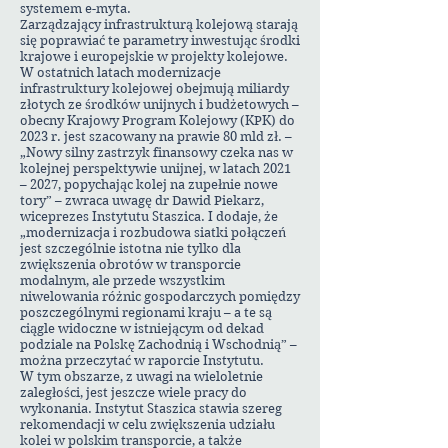
systemem e-myta.
Zarządzający infrastrukturą kolejową starają
się poprawiać te parametry inwestując środki
krajowe i europejskie w projekty kolejowe.
W ostatnich latach modernizacje
infrastruktury kolejowej obejmują miliardy
złotych ze środków unijnych i budżetowych –
obecny Krajowy Program Kolejowy (KPK) do
2023 r. jest szacowany na prawie 80 mld zł. –
„Nowy silny zastrzyk finansowy czeka nas w
kolejnej perspektywie unijnej, w latach 2021
– 2027, popychając kolej na zupełnie nowe
tory” – zwraca uwagę dr Dawid Piekarz,
wiceprezes Instytutu Staszica. I dodaje, że
„modernizacja i rozbudowa siatki połączeń
jest szczególnie istotna nie tylko dla
zwiększenia obrotów w transporcie
modalnym, ale przede wszystkim
niwelowania różnic gospodarczych pomiędzy
poszczególnymi regionami kraju – a te są
ciągle widoczne w istniejącym od dekad
podziale na Polskę Zachodnią i Wschodnią” –
można przeczytać w raporcie Instytutu.
W tym obszarze, z uwagi na wieloletnie
zaległości, jest jeszcze wiele pracy do
wykonania. Instytut Staszica stawia szereg
rekomendacji w celu zwiększenia udziału
kolei w polskim transporcie, a także