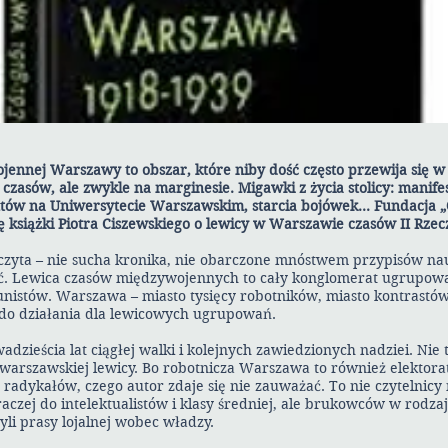
jennej Warszawy to obszar, które niby dość często przewija się w 
zasów, ale zwykle na marginesie. Migawki z życia stolicy: manifest
entów na Uniwersytecie Warszawskim, starcia bojówek… Fundacja „
ę książki Piotra Ciszewskiego o lewicy w Warszawie czasów II Rzecz
ię czyta – nie sucha kronika, nie obarczone mnóstwem przypisów 
ść. Lewica czasów międzywojennych to cały konglomerat ugrupow
unistów. Warszawa – miasto tysięcy robotników, miasto kontrastó
do działania dla lewicowych ugrupowań.
adzieścia lat ciągłej walki i kolejnych zawiedzionych nadziei. Nie 
warszawskiej lewicy. Bo robotnicza Warszawa to również elektora
radykałów, czego autor zdaje się nie zauważać. To nie czytelnicy
raczej do intelektualistów i klasy średniej, ale brukowców w rodza
yli prasy lojalnej wobec władzy.