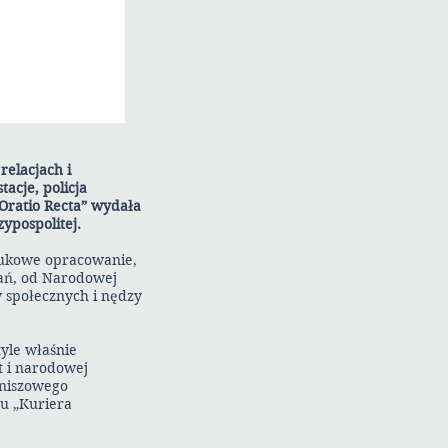
relacjach i
acje, policja
Oratio Recta” wydała
ypospolitej.
naukowe opracowanie,
ań, od Narodowej
w społecznych i nędzy
tyle właśnie
t i narodowej
 niszowego
ju „Kuriera