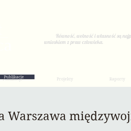
Równość, wolność i własność są najp
wnioskiem z praw człowieka.
Publikacje
Publikacje
Projekty
Raporty
a Warszawa międzywoj