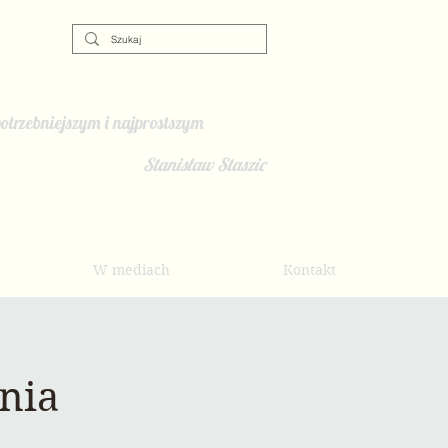
otrzebniejszym i najprostszym
Stanisław Staszic
W mediach
Kontakt
nia