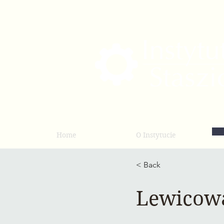
Home
O Instytucie
< Back
Lewicow