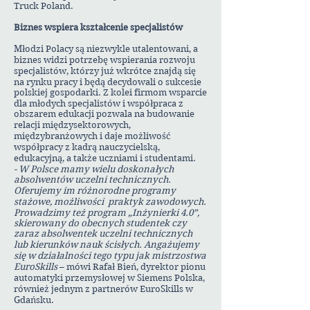
Truck Poland.
Biznes wspiera kształcenie specjalistów
Młodzi Polacy są niezwykle utalentowani, a
biznes widzi potrzebę wspierania rozwoju
specjalistów, którzy już wkrótce znajdą się
na rynku pracy i będą decydowali o sukcesie
polskiej gospodarki. Z kolei firmom wsparcie
dla młodych specjalistów i współpraca z
obszarem edukacji pozwala na budowanie
relacji międzysektorowych,
międzybranżowych i daje możliwość
współpracy z kadrą nauczycielską,
edukacyjną, a także uczniami i studentami.
- W Polsce mamy wielu doskonałych
absolwentów uczelni technicznych.
Oferujemy im różnorodne programy
stażowe, możliwości praktyk zawodowych.
Prowadzimy też program „Inżynierki 4.0”,
skierowany do obecnych studentek czy
zaraz absolwentek uczelni technicznych
lub kierunków nauk ścisłych. Angażujemy
się w działalności tego typu jak mistrzostwa
EuroSkills
– mówi Rafał Bień, dyrektor pionu
automatyki przemysłowej w Siemens Polska,
również jednym z partnerów EuroSkills w
Gdańsku.