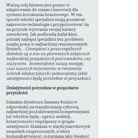
Ważną rolą biznesu jest pomoc w
adaptowaniu do zmian i innowacji dla
systemu kształcenia branżowego. W ten
sposób młodzi specjaliści mogą poznawać
najnowsze technologie i przygotowywać się
na przyszłe wyzwania swojej kariery
zawodowej. Jak podkreśla Rafał Bień,
później najlepsi specjaliści bez problemu
znajdą pracę w najbardziej renomowanych
firmach.
- Czempioni z poszczególnych
dziedzin są u nas na pierwszych miejscach
najbardziej pożądanych pracowników, czy
stażystów. Inwestujemy naszą energię,
czas naszych inżynierów, w tworzenie
ścieżek edukacyjnych i pokazujemy, jakie
umiejętności będą potrzebne w przyszłości
.
Umiejętności potrzebne w gospodarce
przyszłości
Zdaniem dyrektora Siemens Polska w
odpowiedzi na transformację cyfrową,
najbardziej poszukiwanymi kompetencjami
już wkrótce będą - oprócz ambicji,
kreatywności i współpracy w grupie -
umiejętność działania w międzynarodowych
zespołach rozproszonych, a także
komunikatywność, rozumiana jako biegłość