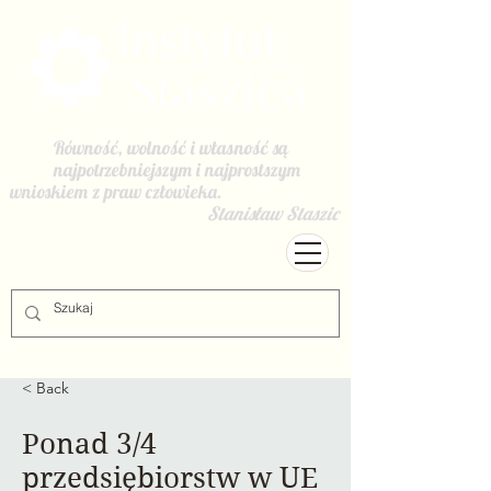
Równość, wolność i własność są
najpotrzebniejszym i najprostszym
wnioskiem z praw człowieka.
Stanisław Staszic
< Back
Ponad 3/4
przedsiębiorstw w UE