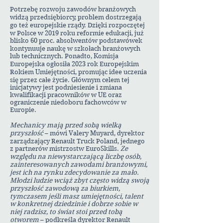
Potrzebę rozwoju zawodów branżowych
widzą przedsiębiorcy, problem dostrzegają
go też europejskie rządy. Dzięki rozpoczętej
w Polsce w 2019 roku reformie edukacji, już
blisko 60 proc. absolwentów podstawówek
kontynuuje naukę w szkołach branżowych
lub technicznych. Ponadto, Komisja
Europejska ogłosiła 2023 rok Europejskim
Rokiem Umiejętności, promując idee uczenia
się przez całe życie. Głównym celem tej
inicjatywy jest podniesienie i zmiana
kwalifikacji pracowników w UE oraz
ograniczenie niedoboru fachowców w
Europie.
Mechanicy mają przed sobą wielką
przyszłość
– mówi Valery Muyard, dyrektor
zarządzający Renault Truck Poland, jednego
z partnerów mistrzostw EuroSkills.
Ze
względu na niewystarczającą liczbę osób,
zainteresowanych zawodami branżowymi,
jest ich na rynku zdecydowanie za mało.
Młodzi ludzie wciąż zbyt często widzą swoją
przyszłość zawodową za biurkiem,
tymczasem jeśli masz umiejętności, talent
w konkretnej dziedzinie i dobrze sobie w
niej radzisz, to świat stoi przed tobą
otworem
– podkreśla dyrektor Renault