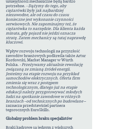
umiejętności mechaniczne będą bardzo
potrzebne.
- Dążymy do tego, aby
ciężarówki były jak najbardziej
niezawodne, ale od czasu do czasu
konieczne jest wykonanie czynności
serwisowych. Nie zapominajmy też, że
ciężarówka to narzędzie. Dla klienta każda
minuta, gdy pojazd nie jeździ oznacza
stratę. Zatem mechanicy są tutaj naprawdę
kluczowi.
Wpływ rozwoju technologii na przyszłość
zawodów branżowych podkreśla także Artur
Kordowski, Market Manager w Würth
Polska.
- Przeżywamy aktualnie rewolucję
związaną ze zmianą źródeł energii.
Jesteśmy na etapie rozwoju na przykład
samochodów elektrycznych. Oferta firm
zmienia się wraz z postępem
technologicznym, dlatego już na etapie
edukacji należy przygotowywać młodych
ludzi na spotkanie zawodowe w różnych
branżach –od technicznych po budowlane
–
zaznacza przedstawiciel partnera
tegorocznych EuroSkills.
Globalny problem braku specjalistów
Braki kadrowe są jednym z większych