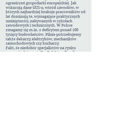
ograniczeń gospodarki europejskiej. Jak
wskazują dane GUS-u, wśród zawodów, w
których najbardziej brakuje pracowników od
lat dominują te, wymagające praktycznych
umiejętności, nabywanych w szkołach
zawodowych i technicznych. W Polsce
zmagamy się m.in. z deficytem ponad 100
tysięcy budowlańców. Pilnie potrzebujemy
także dekarzy, elektryków, mechaników
samochodowych czy kucharzy.
Fakt, że niedobór specjalistów na rynku
pracy nie dotyczy tylko Polski podkreśla
także Timo Kurz, leader GIVE Program &
WorldSkills, LIXIL EMENA.
- To zagadnienie
o charakterze globalnym, a firma GROHE
stara się wspierać kształcenie specjalistów
na całym świecie.
Współpracujemy od
dawna ze szkołami branżowymi i szkołami
hydraulików, co jest częścią naszego
programu GIVE. Mamy więc tutaj idealne
połączenie, gdy swoją wiedzą i produktami
wspieramy szkoły zawodowe i techniczne.
W ten sposób przeciwdziałamy
niedoborowi wykwalifikowanych
pracowników, który dzisiaj stanowi
globalny problem
- mówi Kurz.
Na problem niedoboru specjalistów