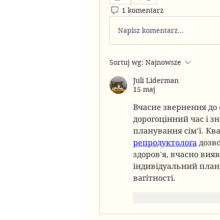
1 komentarz
Napisz komentarz...
Sortuj wg:
Najnowsze
Juli Liderman
15 maj
Вчасне звернення до 
дорогоцінний час і з
планування сім'ї. Кв
репродуктолога
 дозв
здоров'я, вчасно вия
індивідуальний план 
вагітності.
Polub
Odpowie