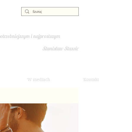
otrzebniejszym i najprostszym
Stanisław Staszic
W mediach
Kontakt