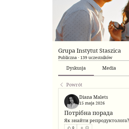
Grupa Instytut Staszica
Publiczna
·
139 uczestników
Dyskusja
Media
Powrót
Diana Malets
15 maja 2026
Потрібна порада
Як знайти репродуктолога?
0