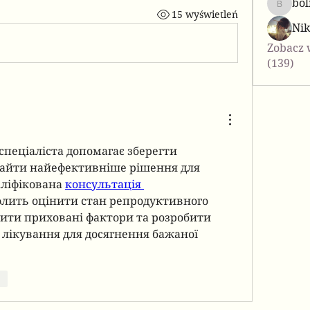
bol
bolis25
15 wyświetleń
Ni
Zobacz 
(139)
спеціаліста допомагає зберегти 
найти найефективніше рішення для 
аліфікована 
консультація 
олить оцінити стан репродуктивного 
вити приховані фактори та розробити 
лікування для досягнення бажаної 
dz