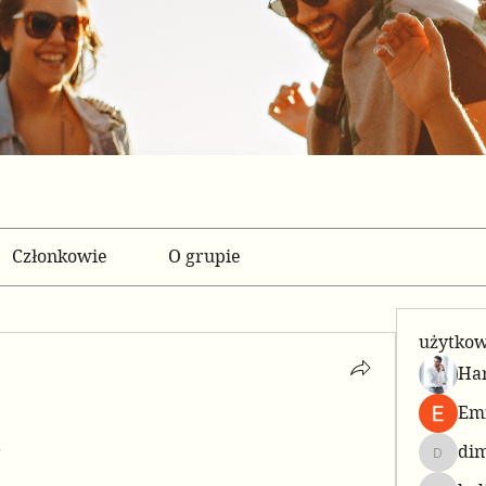
Członkowie
O grupie
użytko
Har
Emi
di
 
dimowa