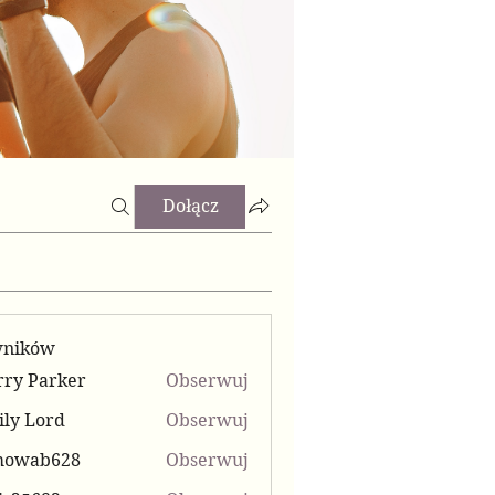
Dołącz
wników
ry Parker
Obserwuj
ly Lord
Obserwuj
mowab628
Obserwuj
b628