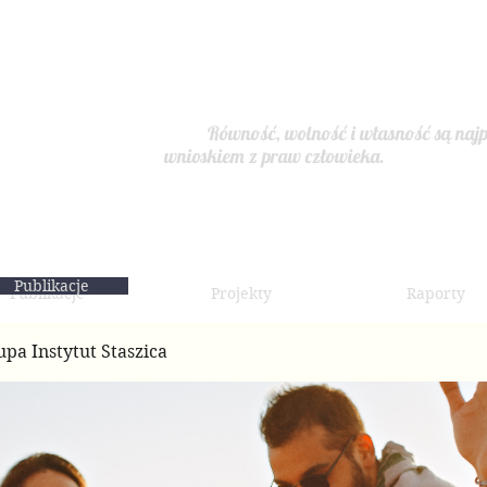
Równość, wolność i własność są najp
wnioskiem z praw człowieka.
Publikacje
Publikacje
Projekty
Raporty
upa Instytut Staszica